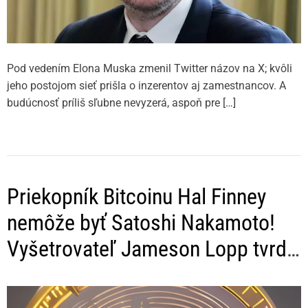
Pod vedením Elona Muska zmenil Twitter názov na X; kvôli
jeho postojom sieť prišla o inzerentov aj zamestnancov. A
budúcnosť príliš sľubne nevyzerá, aspoň pre […]
Priekopník Bitcoinu Hal Finney
nemôže byť Satoshi Nakamoto!
Vyšetrovateľ Jameson Lopp tvrdí,
že má dôkaz