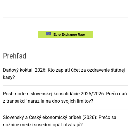
v
i
Euro Exchange Rate
g
á
Prehľad
c
Daňový koktail 2026: Kto zaplatí účet za ozdravenie štátnej
kasy?
i
Post-mortem slovenskej konsolidácie 2025/2026: Prečo daň
a
z transakcií narazila na dno svojich limitov?
v
Slovenský a Český ekonomický príbeh (2026): Prečo sa
č
nožnice medzi susedmi opäť otvárajú?