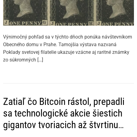
Výnimočný pohľad sa v týchto dňoch ponúka návštevníkom
Obecného domu v Prahe. Tamojšia výstava nazvaná
Poklady svetovej filatelie ukazuje vzácne aj raritné známky
zo súkromných […]
Zatiaľ čo Bitcoin rástol, prepadli
sa technologické akcie šiestich
gigantov tvoriacich až štvrtinu
hodnoty indexu S&P 500