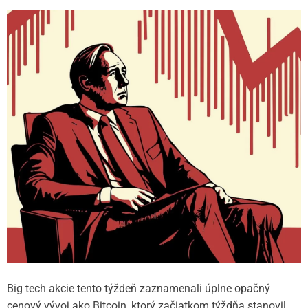
Big tech akcie tento týždeň zaznamenali úplne opačný
cenový vývoj ako Bitcoin, ktorý začiatkom týždňa stanovil