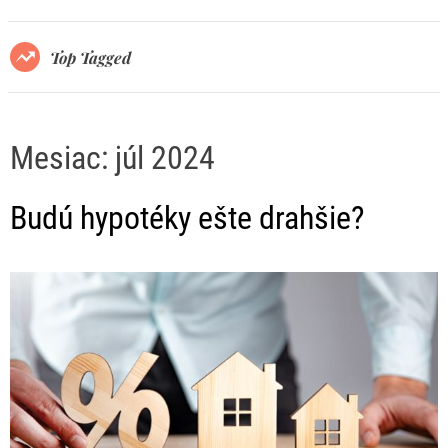
r
m
o
Top Tagged
d
e
Mesiac:
júl 2024
Budú hypotéky ešte drahšie?