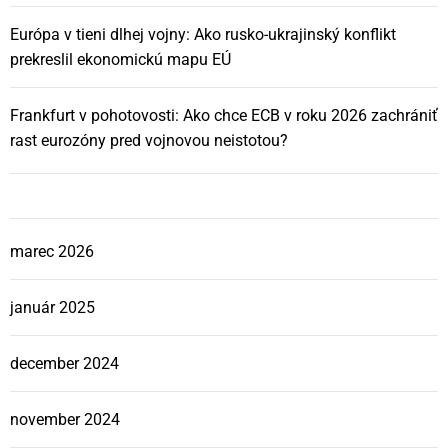
l
Európa v tieni dlhej vojny: Ako rusko-ukrajinský konflikt
prekreslil ekonomickú mapu EÚ
á
Frankfurt v pohotovosti: Ako chce ECB v roku 2026 zachrániť
n
rast eurozóny pred vojnovou neistotou?
k
o
marec 2026
c
január 2025
h
december 2024
november 2024