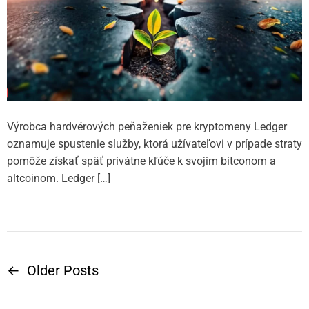
Výrobca hardvérových peňaženiek pre kryptomeny Ledger
oznamuje spustenie služby, ktorá užívateľovi v prípade straty
pomôže získať späť privátne kľúče k svojim bitconom a
altcoinom. Ledger […]
←
Older Posts
N
a