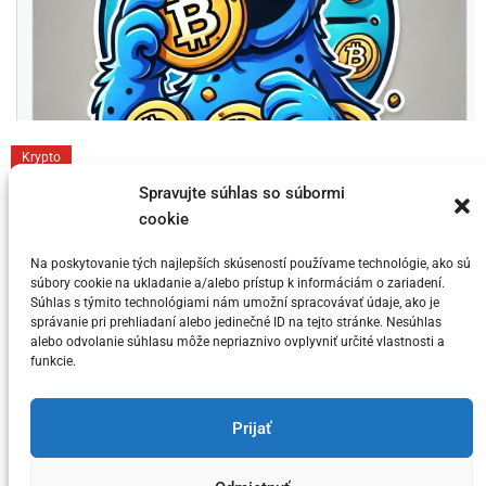
C
Krypto
a
Toto sú 3 dôvody prečo si myslia niektorí
Spravujte súhlas so súbormi
t
cookie
KRYPTO Analytici, že Bitcoin dosahuje
e
svoj vrchol v tomto cykle
g
Na poskytovanie tých najlepších skúseností používame technológie, ako sú
súbory cookie na ukladanie a/alebo prístup k informáciám o zariadení.
o
Súhlas s týmito technológiami nám umožní spracovávať údaje, ako je
Posted on
5. júla 2024
by
meny.sk
r
správanie pri prehliadaní alebo jedinečné ID na tejto stránke. Nesúhlas
i
alebo odvolanie súhlasu môže nepriaznivo ovplyvniť určité vlastnosti a
funkcie.
e
s
You have not selected any currencies to display
Prijať