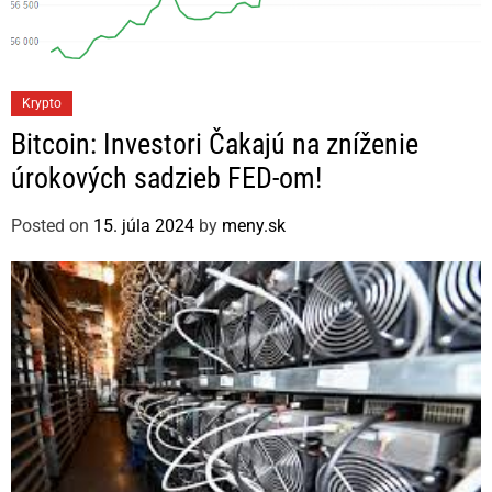
C
Krypto
a
Bitcoin: Investori Čakajú na zníženie
t
úrokových sadzieb FED-om!
e
g
Posted on
15. júla 2024
by
meny.sk
o
r
i
e
s