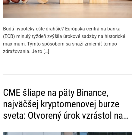
Budú hypotéky ešte drahšie? Európska centrálna banka
(ECB) minulý týždeň zvýšila úrokové sadzby na historické
maximum. Týmto spôsobom sa snaží zmierniť tempo
zdražovania. Je to […]
CME šliape na päty Binance,
najväčšej kryptomenovej burze
sveta: Otvorený úrok vzrástol na
3,54 miliárd USD