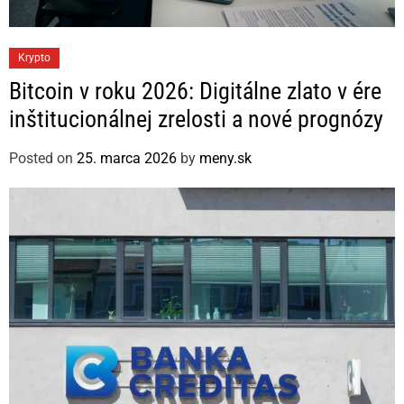
C
Krypto
a
Bitcoin v roku 2026: Digitálne zlato v ére
t
inštitucionálnej zrelosti a nové prognózy
e
g
Posted on
25. marca 2026
by
meny.sk
o
r
i
e
s