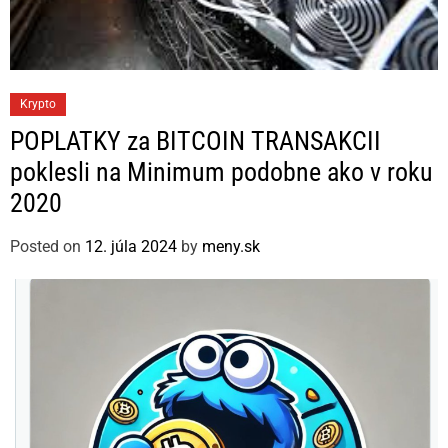
C
Krypto
a
POPLATKY za BITCOIN TRANSAKCII
t
poklesli na Minimum podobne ako v roku
e
2020
g
o
Posted on
12. júla 2024
by
meny.sk
r
i
e
s