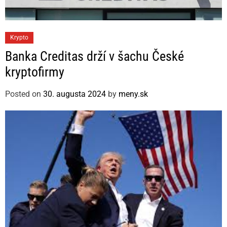
C
Krypto
a
Banka Creditas drží v šachu České
t
kryptofirmy
e
g
Posted on
30. augusta 2024
by
meny.sk
o
r
i
e
s