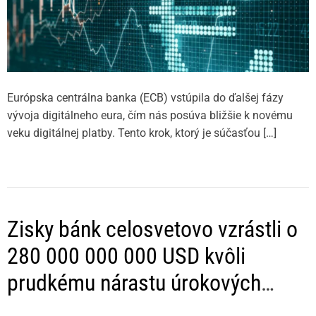
Európska centrálna banka (ECB) vstúpila do ďalšej fázy
vývoja digitálneho eura, čím nás posúva bližšie k novému
veku digitálnej platby. Tento krok, ktorý je súčasťou […]
Zisky bánk celosvetovo vzrástli o
280 000 000 000 USD kvôli
prudkému nárastu úrokových
sadzieb: McKinsey