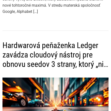
nové tohtoročné maximá. V stredu materská spoločnosť
Google, Alphabet […]
Hardwarová peňaženka Ledger
zavádza cloudový nástroj pre
obnovu seedov 3 strany, ktorý „nie
je ako KYC”