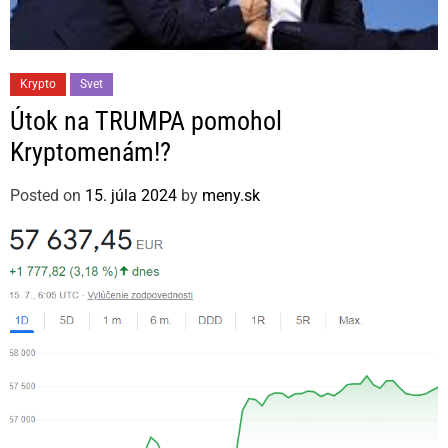
C
Krypto
Svet
a
Útok na TRUMPA pomohol
t
Kryptomenám!?
e
g
Posted on
15. júla 2024
by
meny.sk
o
r
i
e
s