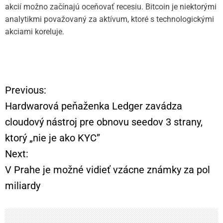
akcií možno začínajú oceňovať recesiu. Bitcoin je niektorými
analytikmi považovaný za aktívum, ktoré s technologickými
akciami koreluje.
Previous:
N
Hardwarová peňaženka Ledger zavádza
a
cloudový nástroj pre obnovu seedov 3 strany,
ktorý „nie je ako KYC”
v
Next:
i
V Prahe je možné vidieť vzácne známky za pol
miliardy
g
á