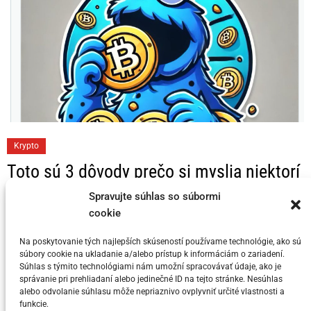
C
Krypto
a
Toto sú 3 dôvody prečo si myslia niektorí
t
KRYPTO Analytici, že Bitcoin dosahuje
e
Spravujte súhlas so súbormi
svoj vrchol v tomto cykle
cookie
g
o
Na poskytovanie tých najlepších skúseností používame technológie, ako sú
Posted on
5. júla 2024
by
meny.sk
r
súbory cookie na ukladanie a/alebo prístup k informáciám o zariadení.
i
Súhlas s týmito technológiami nám umožní spracovávať údaje, ako je
správanie pri prehliadaní alebo jedinečné ID na tejto stránke. Nesúhlas
e
alebo odvolanie súhlasu môže nepriaznivo ovplyvniť určité vlastnosti a
s
funkcie.