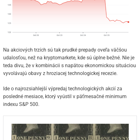
Na akciových trzích sú tak prudké prepady oveľa väčšou
udalosťou, než na kryptomarkete, kde sú úplne bežné. Nie je
teda divu, že v kombinácii s napätou ekonomickou situáciou
vyvolávajú obavy z hroziacej technologickej recezie.
Ide o najrozsiahlejší výpredaj technologických akcií za
posledné mesiace, ktorý vyústil v päťmesačné minimum
indexu S&P 500.