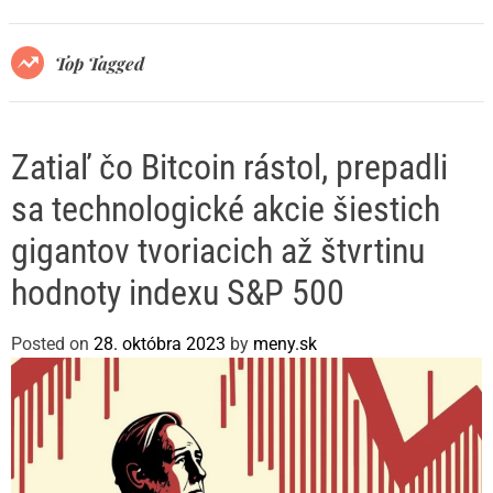
r
m
o
Top Tagged
d
e
Zatiaľ čo Bitcoin rástol, prepadli
sa technologické akcie šiestich
gigantov tvoriacich až štvrtinu
hodnoty indexu S&P 500
Posted on
28. októbra 2023
by
meny.sk