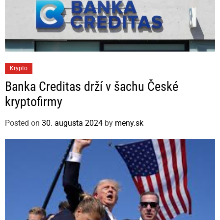
C
Krypto
a
Banka Creditas drží v šachu České
t
kryptofirmy
e
g
Posted on
30. augusta 2024
by
meny.sk
o
r
i
e
s