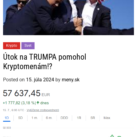
C
Krypto
Svet
a
Útok na TRUMPA pomohol
t
Kryptomenám!?
e
g
Posted on
15. júla 2024
by
meny.sk
o
r
i
e
s