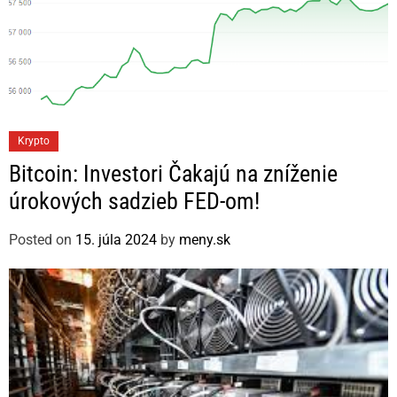
C
Krypto
a
Bitcoin: Investori Čakajú na zníženie
t
úrokových sadzieb FED-om!
e
g
Posted on
15. júla 2024
by
meny.sk
o
r
i
e
s