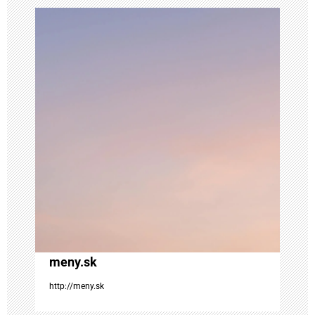
c
i
a
v
č
l
á
n
meny.sk
k
http://meny.sk