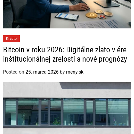
C
Krypto
a
Bitcoin v roku 2026: Digitálne zlato v ére
t
inštitucionálnej zrelosti a nové prognózy
e
g
Posted on
25. marca 2026
by
meny.sk
o
r
i
e
s