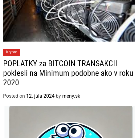
C
Krypto
a
POPLATKY za BITCOIN TRANSAKCII
t
poklesli na Minimum podobne ako v roku
e
2020
g
o
Posted on
12. júla 2024
by
meny.sk
r
i
e
s