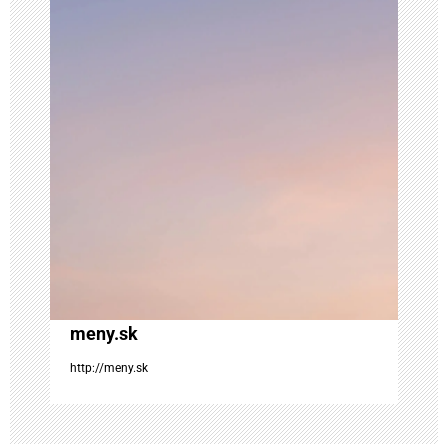
á
c
i
a
v
č
l
á
meny.sk
http://meny.sk
n
k