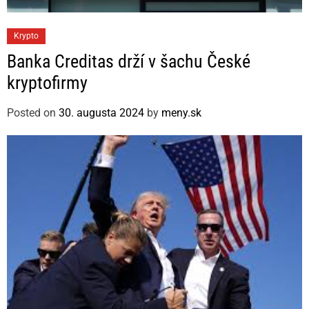
C
Krypto
a
Banka Creditas drží v šachu České
t
kryptofirmy
e
g
Posted on
30. augusta 2024
by
meny.sk
o
r
i
e
s