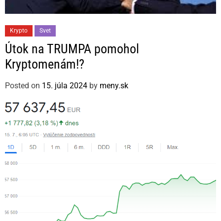
C
Krypto
Svet
a
Útok na TRUMPA pomohol
t
Kryptomenám!?
e
g
Posted on
15. júla 2024
by
meny.sk
o
r
i
e
s