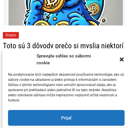
C
Krypto
a
Toto sú 3 dôvody prečo si myslia niektorí
t
KRYPTO Analytici, že Bitcoin dosahuje
e
Spravujte súhlas so súbormi
svoj vrchol v tomto cykle
cookie
g
o
Na poskytovanie tých najlepších skúseností používame technológie, ako sú
Posted on
5. júla 2024
by
meny.sk
r
súbory cookie na ukladanie a/alebo prístup k informáciám o zariadení.
i
Súhlas s týmito technológiami nám umožní spracovávať údaje, ako je
správanie pri prehliadaní alebo jedinečné ID na tejto stránke. Nesúhlas
e
alebo odvolanie súhlasu môže nepriaznivo ovplyvniť určité vlastnosti a
s
funkcie.
You have not selected any currencies to display
Prijať