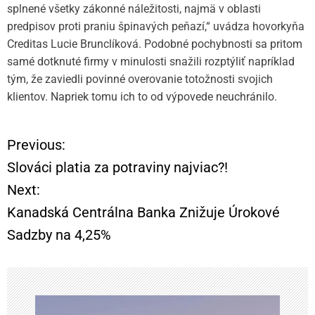
splnené všetky zákonné náležitosti, najmä v oblasti
predpisov proti praniu špinavých peňazí,“ uvádza hovorkyňa
Creditas Lucie Brunclíková. Podobné pochybnosti sa pritom
samé dotknuté firmy v minulosti snažili rozptýliť napríklad
tým, že zaviedli povinné overovanie totožnosti svojich
klientov. Napriek tomu ich to od výpovede neuchránilo.
Previous:
N
Slováci platia za potraviny najviac?!
a
Next:
Kanadská Centrálna Banka Znižuje Úrokové
v
Sadzby na 4,25%
i
g