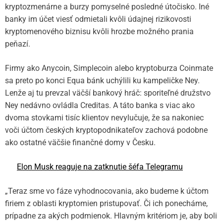
kryptozmenárne a burzy pomyselné posledné útočisko. Iné
banky im účet viesť odmietali kvôli údajnej rizikovosti
kryptomenového biznisu kvôli hrozbe možného prania
peňazí.
Firmy ako Anycoin, Simplecoin alebo kryptoburza Coinmate
sa preto po konci Equa bánk uchýlili ku kampeličke Ney.
Lenže aj tu prevzal väčší bankový hráč: sporiteľné družstvo
Ney nedávno ovládla Creditas. A táto banka s viac ako
dvoma stovkami tisíc klientov nevylučuje, že sa nakoniec
voči účtom českých kryptopodnikateľov zachová podobne
ako ostatné väčšie finančné domy v Česku.
Elon Musk reaguje na zatknutie šéfa Telegramu
„Teraz sme vo fáze vyhodnocovania, ako budeme k účtom
firiem z oblasti kryptomien pristupovať. Či ich ponecháme,
prípadne za akých podmienok. Hlavným kritériom je, aby boli