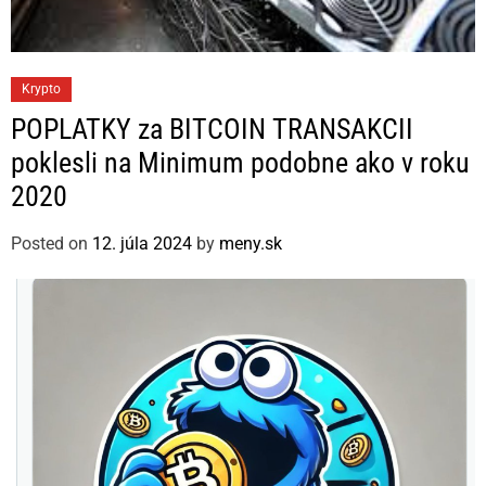
C
Krypto
a
POPLATKY za BITCOIN TRANSAKCII
t
poklesli na Minimum podobne ako v roku
e
2020
g
o
Posted on
12. júla 2024
by
meny.sk
r
i
e
s