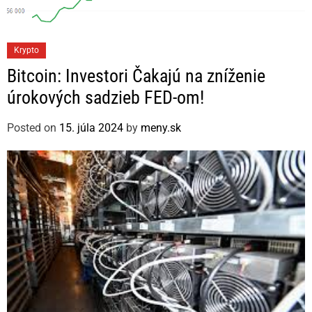
C
Krypto
a
Bitcoin: Investori Čakajú na zníženie
t
úrokových sadzieb FED-om!
e
g
Posted on
15. júla 2024
by
meny.sk
o
r
i
e
s