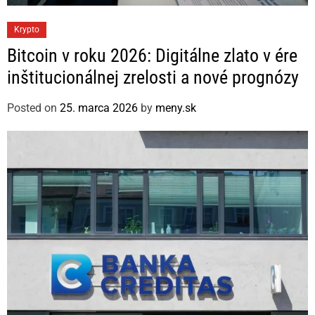
C
Krypto
a
Bitcoin v roku 2026: Digitálne zlato v ére
t
inštitucionálnej zrelosti a nové prognózy
e
g
Posted on
25. marca 2026
by
meny.sk
o
r
i
e
s