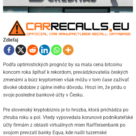
Zdieľaj
Podľa optimistických prognóz by sa mala cena bitcoinu
koncom roka šplhať k rekordom, prevádzkovatelia českých
zmenární a búrz kryptomien však môžu v tom čase zažívať
divoké obdobie z úplne iného dôvodu. Hrozí im, že prídu o
svoje posledné bankové účty v Česku.
Pre slovenský kryptobiznis je to hrozba, ktorá prichádza po
zhruba roku a pol. Vtedy vypovedala korunové podnikateľské
účty firmám z oblasti virtuálnych mien Raiffeisenbank po
svojom prevzatí banky Equa, kde našli tuzemské