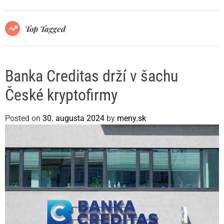
r
m
o
Top Tagged
d
e
Banka Creditas drží v šachu
České kryptofirmy
Posted on
30. augusta 2024
by
meny.sk