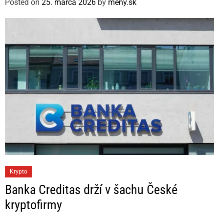
Posted on
25. marca 2026
by
meny.sk
o
r
i
e
s
C
Krypto
a
Banka Creditas drží v šachu České
t
kryptofirmy
e