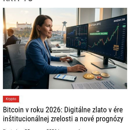
C
Krypto
a
Bitcoin v roku 2026: Digitálne zlato v ére
t
inštitucionálnej zrelosti a nové prognózy
e
g