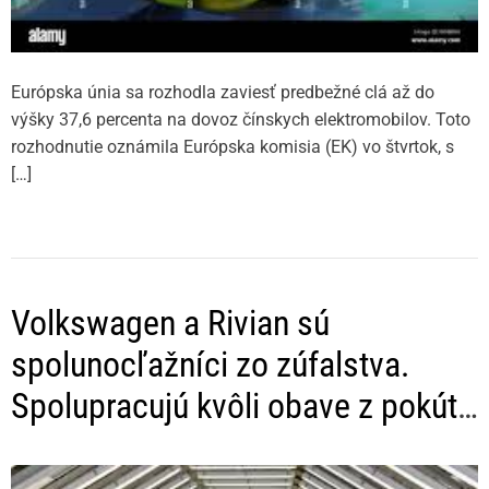
Európska únia sa rozhodla zaviesť predbežné clá až do
výšky 37,6 percenta na dovoz čínskych elektromobilov. Toto
rozhodnutie oznámila Európska komisia (EK) vo štvrtok, s
[…]
Volkswagen a Rivian sú
spolunocľažníci zo zúfalstva.
Spolupracujú kvôli obave z pokút
EÚ a z krachu