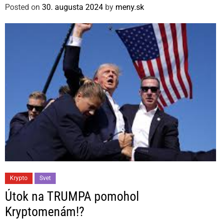
g
Posted on
30. augusta 2024
by
meny.sk
o
r
i
e
s
C
Krypto
Svet
a
Útok na TRUMPA pomohol
t
Kryptomenám!?
e