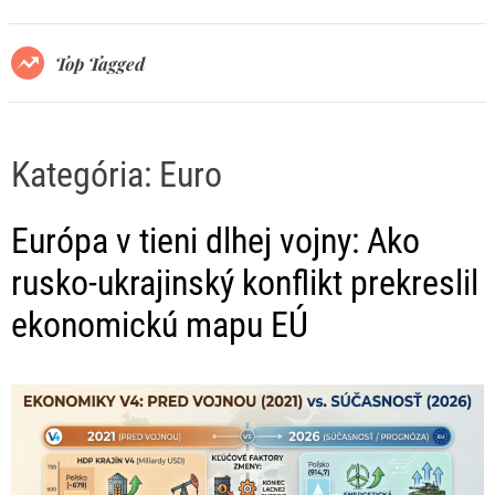
r
m
o
Top Tagged
d
e
Kategória:
Euro
Európa v tieni dlhej vojny: Ako
rusko-ukrajinský konflikt prekreslil
ekonomickú mapu EÚ