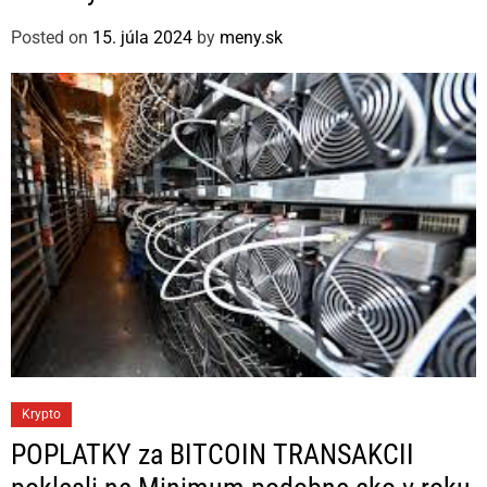
g
Posted on
15. júla 2024
by
meny.sk
o
r
i
e
s
C
Krypto
a
POPLATKY za BITCOIN TRANSAKCII
t