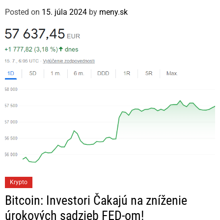
g
Posted on
15. júla 2024
by
meny.sk
o
r
i
e
s
C
Krypto
a
Bitcoin: Investori Čakajú na zníženie
t
úrokových sadzieb FED-om!
e