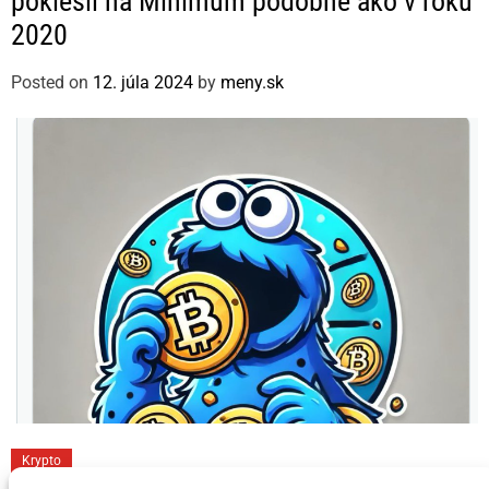
poklesli na Minimum podobne ako v roku
e
2020
g
o
Posted on
12. júla 2024
by
meny.sk
r
i
e
s
C
Krypto
a