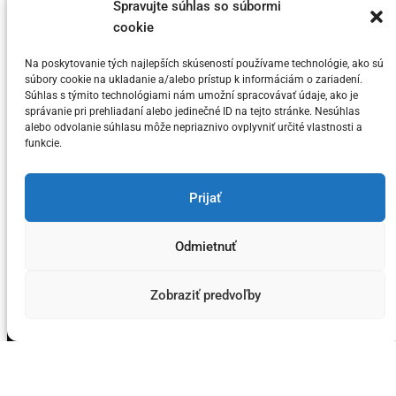
Toto sú 3 dôvody prečo si myslia niektorí
Spravujte súhlas so súbormi
t
cookie
KRYPTO Analytici, že Bitcoin dosahuje
e
svoj vrchol v tomto cykle
g
Na poskytovanie tých najlepších skúseností používame technológie, ako sú
súbory cookie na ukladanie a/alebo prístup k informáciám o zariadení.
o
Súhlas s týmito technológiami nám umožní spracovávať údaje, ako je
Posted on
5. júla 2024
by
meny.sk
r
správanie pri prehliadaní alebo jedinečné ID na tejto stránke. Nesúhlas
alebo odvolanie súhlasu môže nepriaznivo ovplyvniť určité vlastnosti a
i
funkcie.
e
s
You have not selected any currencies to display
Prijať
Odmietnuť
Copyright © meny.sk/ meny@meny.sk 2026 .
Zobraziť predvoľby
Designed & Developed by
ThemeinWP Team