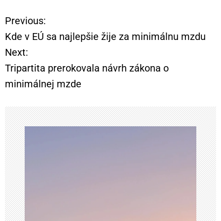
Previous:
N
Kde v EÚ sa najlepšie žije za minimálnu mzdu
a
Next:
Tripartita prerokovala návrh zákona o
v
minimálnej mzde
i
g
á
c
i
a