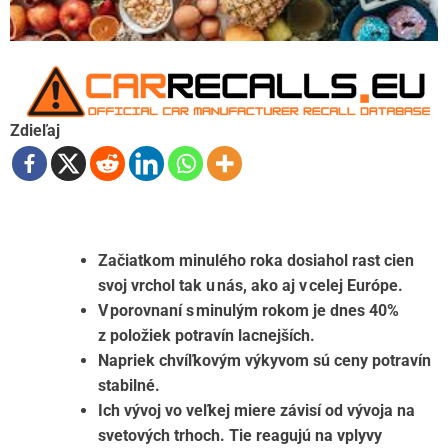
Zdieľaj
Začiatkom minulého roka dosiahol rast cien
svoj vrchol tak u nás, ako aj v celej Európe.
V porovnaní s minulým rokom je dnes 40%
z položiek potravín lacnejších.
Napriek chvíľkovým výkyvom sú ceny potravín
stabilné.
Ich vývoj vo veľkej miere závisí od vývoja na
svetových trhoch. Tie reagujú na vplyvy