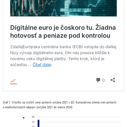
Graf 1:
O koľko sa zvýšili ceny potravín od júna 2021 v EÚ: Kumulatívna zmena cien potravín
a nealkoholických nápojov (od júna 2021 do marca 2024)