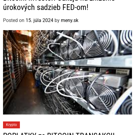
t
úrokových sadzieb FED-om!
e
g
Posted on
15. júla 2024
by
meny.sk
o
r
i
e
s
C
Krypto
a