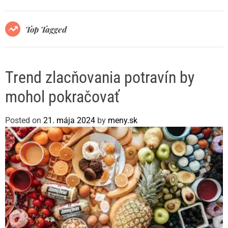
r
m
o
Top Tagged
d
e
Trend zlacňovania potravín by
mohol pokračovať
Posted on
21. mája 2024
by
meny.sk