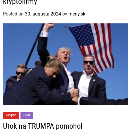
kryptofirmy
e
g
Posted on
30. augusta 2024
by
meny.sk
o
r
i
e
s
C
Krypto
Svet
a
Útok na TRUMPA pomohol
t