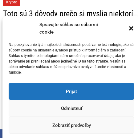
C
Krypto
a
Toto sú 3 dôvody prečo si myslia niektorí
t
KRYPTO Analytici, že Bitcoin dosahuje
e
Spravujte súhlas so súbormi
svoj vrchol v tomto cykle
g
cookie
o
Na poskytovanie tých najlepších skúseností používame technológie, ako sú
Posted on
5. júla 2024
by
meny.sk
r
súbory cookie na ukladanie a/alebo prístup k informáciám o zariadení.
i
Súhlas s týmito technológiami nám umožní spracovávať údaje, ako je
správanie pri prehliadaní alebo jedinečné ID na tejto stránke. Nesúhlas
e
alebo odvolanie súhlasu môže nepriaznivo ovplyvniť určité vlastnosti a
s
funkcie.
You have not selected any currencies to display
Prijať
Odmietnuť
Copyright © meny.sk/ meny@meny.sk 2026 .
Designed & Developed by
ThemeinWP Team
Zobraziť predvoľby