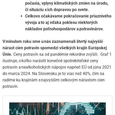
počasia, vplyvy klimatických zmien na úrodu,
či situáciu s ich dopravou po svete.
Celkovo očakávame pokračovanie priaznivého
vývoja a to aj vďaka poklesu niektorých
nákladov poľnohospodárov a potravinárov.
V minulom roku sme u nás zaznamenali štvrtý najvyšší
nárast cien potravín spomedzi všetkých krajín Európskej
Únie.
Ceny potravín sa od pandémie rekordne zvýšili. Graf 1
ilustruje, o koľko narástli konečné spotrebiteľské ceny
potravín a nealkoholických nápojov naprieč EÚ od júna 2021
do marca 2024. Na Slovensku je to viac než 40%, čím sa
radíme ku krajinám s najvyšším celkovým nárastom cien
potravín.