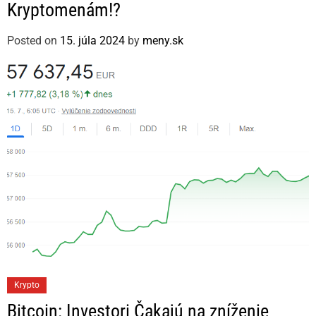
Kryptomenám!?
e
g
Posted on
15. júla 2024
by
meny.sk
o
r
i
e
s
C
Krypto
a
Bitcoin: Investori Čakajú na zníženie