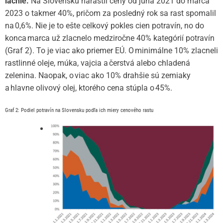
lacnie.
Na Slovensku narástli ceny od júna 2021 do marca
2023 o takmer 40%, pričom za posledný rok sa rast spomalil
na 0,6%. Nie je to ešte celkový pokles cien potravín, no do
konca marca už zlacnelo medziročne 40% kategórií potravín
(Graf 2). To je viac ako priemer EÚ. O minimálne 10% zlacneli
rastlinné oleje, múka, vajcia a čerstvá alebo chladená
zelenina. Naopak, o viac ako 10% drahšie sú zemiaky
a hlavne olivový olej, ktorého cena stúpla o 45%.
Graf 2:
Podiel potravín na Slovensku podľa ich miery cenového rastu