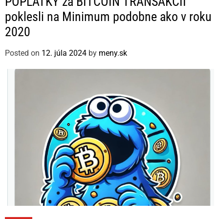
POPLATKY za BITCOIN TRANSAKCII
t
poklesli na Minimum podobne ako v roku
e
2020
g
o
Posted on
12. júla 2024
by
meny.sk
r
i
e
s