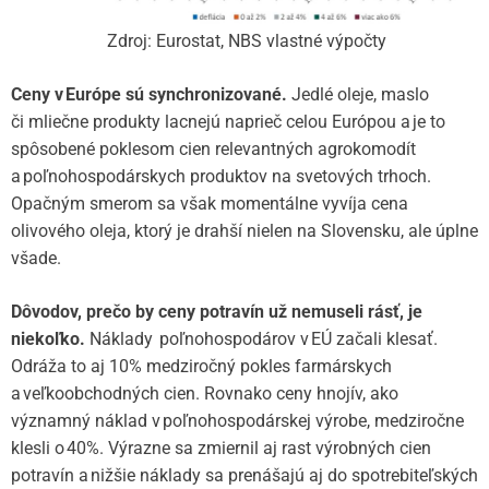
Zdroj: Eurostat, NBS vlastné výpočty
Ceny v Európe sú synchronizované.
Jedlé oleje, maslo
či mliečne produkty lacnejú naprieč celou Európou a je to
spôsobené poklesom cien relevantných agrokomodít
a poľnohospodárskych produktov na svetových trhoch.
Opačným smerom sa však momentálne vyvíja cena
olivového oleja, ktorý je drahší nielen na Slovensku, ale úplne
všade.
Dôvodov, prečo by ceny potravín už nemuseli rásť, je
niekoľko.
Náklady poľnohospodárov v EÚ začali klesať.
Odráža to aj 10% medziročný pokles farmárskych
a veľkoobchodných cien. Rovnako ceny hnojív, ako
významný náklad v poľnohospodárskej výrobe, medziročne
klesli o 40%. Výrazne sa zmiernil aj rast výrobných cien
potravín a nižšie náklady sa prenášajú aj do spotrebiteľských