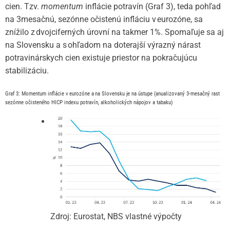
cien. Tzv.
momentum
inflácie potravín (Graf 3), teda pohľad
na 3mesačnú, sezónne očistenú infláciu v eurozóne, sa
znížilo z dvojciferných úrovní na takmer 1%. Spomaľuje sa aj
na Slovensku a s ohľadom na doterajší výrazný nárast
potravinárskych cien existuje priestor na pokračujúcu
stabilizáciu.
Graf 3:
Momentum inflácie v eurozóne a na Slovensku je na ústupe (anualizovaný 3-mesačný rast
sezónne očisteného HICP indexu potravín, alkoholických nápojov a tabaku)
Zdroj: Eurostat, NBS vlastné výpočty