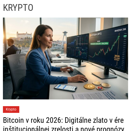
KRYPTO
C
Krypto
a
Bitcoin v roku 2026: Digitálne zlato v ére
t
inštitucionálnej zrelosti a nové prognózy
e