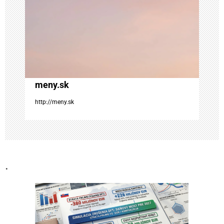
v
č
l
á
meny.sk
http://meny.sk
n
k
u
.