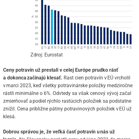
Zdroj: Eurostat
Ceny potravín už prestali v celej Európe prudko rásť
a dokonca začínajú klesať.
Rast cien potravín v EÚ vrcholil
v marci 2023, keď všetky potravinárske položky medziročne
rástli minimálne o 6%. Odvtedy sa však cenový vývoj začal
zmierňovať a podiel rýchlo rastúcich položiek sa podstatne
znížil. Cena približne pätiny potravinových položiek v EÚ už
klesá.
Dobrou správou je, že veľká časť potravín u nás už