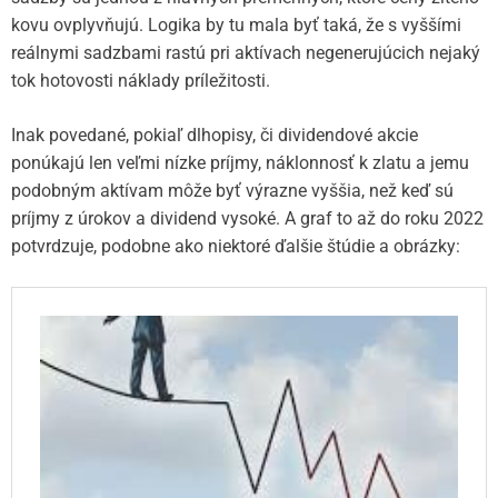
kovu ovplyvňujú. Logika by tu mala byť taká, že s vyššími
reálnymi sadzbami rastú pri aktívach negenerujúcich nejaký
tok hotovosti náklady príležitosti.
Inak povedané, pokiaľ dlhopisy, či dividendové akcie
ponúkajú len veľmi nízke príjmy, náklonnosť k zlatu a jemu
podobným aktívam môže byť výrazne vyššia, než keď sú
príjmy z úrokov a dividend vysoké. A graf to až do roku 2022
potvrdzuje, podobne ako niektoré ďalšie štúdie a obrázky: