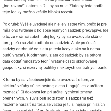
„indikované“ zlatom, blížili by sa nule. Zlato by teda podľa
tejto logiky možno veštilo hlbokú recesiu.
Po druhé: Vyššie uvedené ale nie je vlastne tým, prečo je pre
mňa ono tvrdenie o kolapse reálnych sadzieb prekvapivé. Ide
o to, že v rámci zabehnutej logiky by sa uvažovalo skôr o
tom, prečo sa zlato odtrhlo od sadzieb. A nie prečo sú
sadzby odtrhnuté od zlata (a teda kedy a ako sa k nemu
budú vracať). K odtrhnutiu zlata od sadzieb by sa pritom
dala dodať množstvo teórií, vrátane často skloňovanej
geopolitiky, či rezervnej politiky niektorých centrálnych bánk.
K tomu by sa všeobecnejšie dalo uvažovať o tom, že
niektoré vzťahy sú nelineárne, alebo fungujú len v určitom
rozmedzí. Či dokonca len pri určitej rýchlosti zmeny
premenných. V súvislosti so zlatom a sadzbami tiež
môžeme naraziť na tézu, že väzba je tu silnejšia pri nižších
úrovniach sadzieb. V grafe ale vidíme, že na jeho počiatku