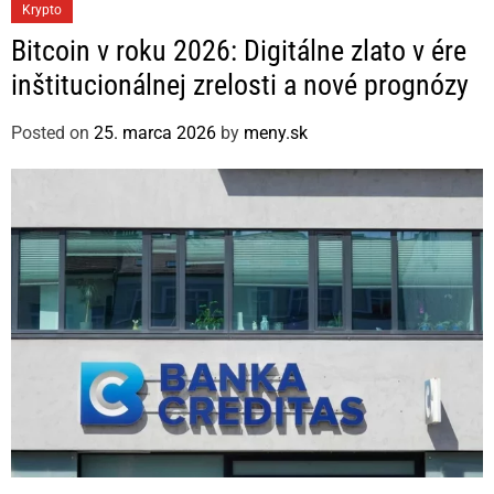
C
Krypto
a
Bitcoin v roku 2026: Digitálne zlato v ére
t
inštitucionálnej zrelosti a nové prognózy
e
g
Posted on
25. marca 2026
by
meny.sk
o
r
i
e
s