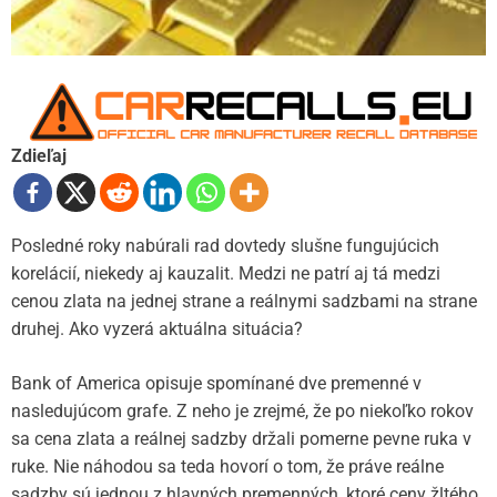
Zdieľaj
Posledné roky nabúrali rad dovtedy slušne fungujúcich
korelácií, niekedy aj kauzalit. Medzi ne patrí aj tá medzi
cenou zlata na jednej strane a reálnymi sadzbami na strane
druhej. Ako vyzerá aktuálna situácia?
Bank of America opisuje spomínané dve premenné v
nasledujúcom grafe. Z neho je zrejmé, že po niekoľko rokov
sa cena zlata a reálnej sadzby držali pomerne pevne ruka v
ruke. Nie náhodou sa teda hovorí o tom, že práve reálne
sadzby sú jednou z hlavných premenných, ktoré ceny žltého