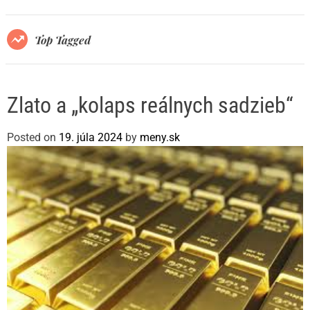
r
m
o
Top Tagged
d
e
Zlato a „kolaps reálnych sadzieb“
Posted on
19. júla 2024
by
meny.sk