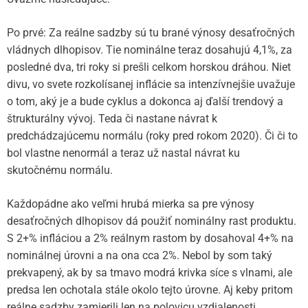
Po prvé: Za reálne sadzby sú tu brané výnosy desaťročných
vládnych dlhopisov. Tie nominálne teraz dosahujú 4,1%, za
posledné dva, tri roky si prešli celkom horskou dráhou. Niet
divu, vo svete rozkolísanej inflácie sa intenzívnejšie uvažuje
o tom, aký je a bude cyklus a dokonca aj ďalší trendový a
štrukturálny vývoj. Teda či nastane návrat k
predchádzajúcemu normálu (roky pred rokom 2020). Či či to
bol vlastne nenormál a teraz už nastal návrat ku
skutočnému normálu.
Každopádne ako veľmi hrubá mierka sa pre výnosy
desaťročných dlhopisov dá použiť nominálny rast produktu.
S 2+% infláciou a 2% reálnym rastom by dosahoval 4+% na
nominálnej úrovni a na ona cca 2%. Nebol by som taký
prekvapený, ak by sa tmavo modrá krivka síce s vlnami, ale
predsa len ochotala stále okolo tejto úrovne. Aj keby pritom
reálne sadzby zamierili len na polovicu vzdialenosti