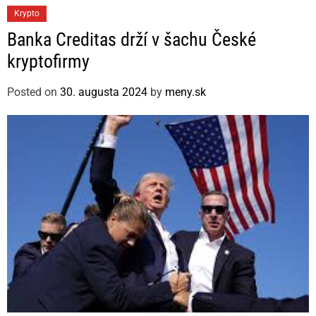
C
Krypto
a
Banka Creditas drží v šachu České
t
kryptofirmy
e
g
Posted on
30. augusta 2024
by
meny.sk
o
r
i
e
s