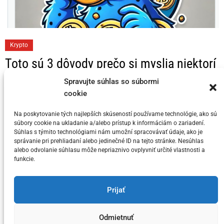
C
Krypto
a
Toto sú 3 dôvody prečo si myslia niektorí
t
KRYPTO Analytici, že Bitcoin dosahuje
e
Spravujte súhlas so súbormi
svoj vrchol v tomto cykle
g
cookie
o
Na poskytovanie tých najlepších skúseností používame technológie, ako sú
Posted on
5. júla 2024
by
meny.sk
r
súbory cookie na ukladanie a/alebo prístup k informáciám o zariadení.
i
Súhlas s týmito technológiami nám umožní spracovávať údaje, ako je
správanie pri prehliadaní alebo jedinečné ID na tejto stránke. Nesúhlas
e
alebo odvolanie súhlasu môže nepriaznivo ovplyvniť určité vlastnosti a
s
funkcie.
You have not selected any currencies to display
Prijať
Odmietnuť