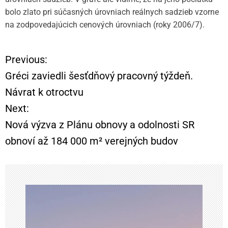
bolo zlato pri súčasných úrovniach reálnych sadzieb vzorne
na zodpovedajúcich cenových úrovniach (roky 2006/7).
Previous:
N
Gréci zaviedli šesťdňový pracovný týždeň.
a
Návrat k otroctvu
Next:
v
Nová výzva z Plánu obnovy a odolnosti SR
i
obnoví až 184 000 m² verejných budov
g
á
c