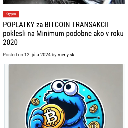
C
Krypto
a
POPLATKY za BITCOIN TRANSAKCII
t
poklesli na Minimum podobne ako v roku
e
2020
g
o
Posted on
12. júla 2024
by
meny.sk
r
i
e
s