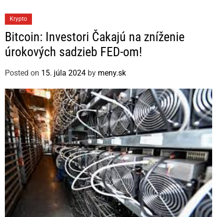
C
Krypto
a
Bitcoin: Investori Čakajú na zníženie
t
úrokových sadzieb FED-om!
e
g
Posted on
15. júla 2024
by
meny.sk
o
r
i
e
s