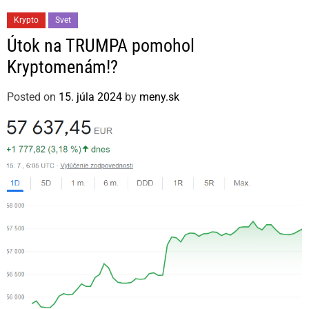
C
Krypto
Svet
a
Útok na TRUMPA pomohol
t
Kryptomenám!?
e
g
Posted on
15. júla 2024
by
meny.sk
o
r
i
e
s