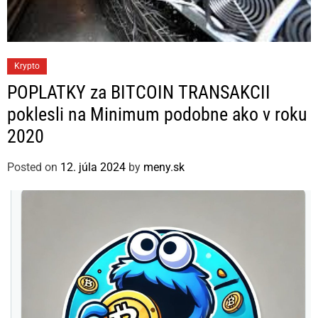
C
Krypto
a
POPLATKY za BITCOIN TRANSAKCII
t
poklesli na Minimum podobne ako v roku
e
2020
g
o
Posted on
12. júla 2024
by
meny.sk
r
i
e
s