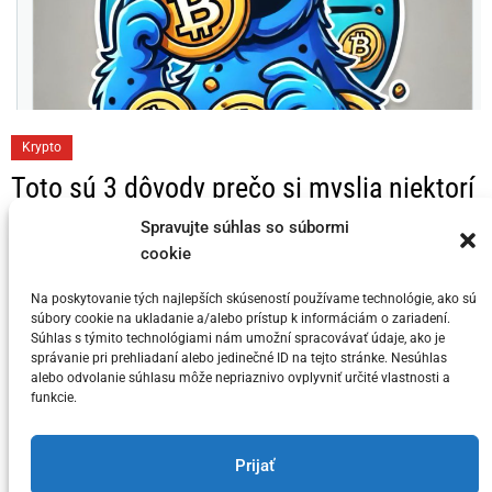
C
Krypto
a
Toto sú 3 dôvody prečo si myslia niektorí
t
KRYPTO Analytici, že Bitcoin dosahuje
e
Spravujte súhlas so súbormi
svoj vrchol v tomto cykle
cookie
g
o
Na poskytovanie tých najlepších skúseností používame technológie, ako sú
Posted on
5. júla 2024
by
meny.sk
r
súbory cookie na ukladanie a/alebo prístup k informáciám o zariadení.
i
Súhlas s týmito technológiami nám umožní spracovávať údaje, ako je
správanie pri prehliadaní alebo jedinečné ID na tejto stránke. Nesúhlas
e
alebo odvolanie súhlasu môže nepriaznivo ovplyvniť určité vlastnosti a
s
funkcie.
You have not selected any currencies to display
Prijať