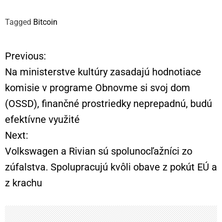
Tagged
Bitcoin
Previous:
N
Na ministerstve kultúry zasadajú hodnotiace
a
komisie v programe Obnovme si svoj dom
(OSSD), finančné prostriedky neprepadnú, budú
v
efektívne využité
i
Next:
Volkswagen a Rivian sú spolunocľažníci zo
g
zúfalstva. Spolupracujú kvôli obave z pokút EÚ a
á
z krachu
c