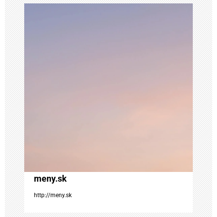
i
a
v
č
l
á
n
k
meny.sk
u
http://meny.sk