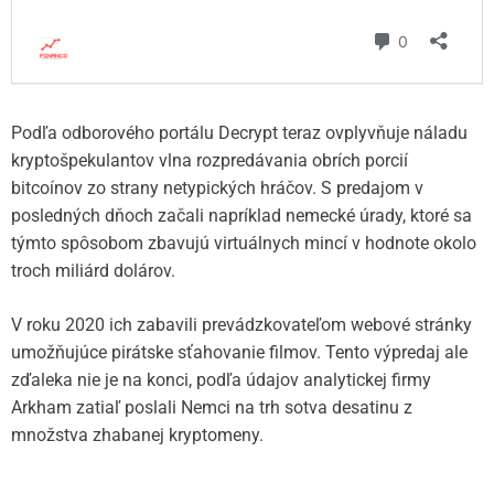
Podľa odborového portálu Decrypt teraz ovplyvňuje náladu
kryptošpekulantov vlna rozpredávania obrích porcií
bitcoínov zo strany netypických hráčov. S predajom v
posledných dňoch začali napríklad nemecké úrady, ktoré sa
týmto spôsobom zbavujú virtuálnych mincí v hodnote okolo
troch miliárd dolárov.
V roku 2020 ich zabavili prevádzkovateľom webové stránky
umožňujúce pirátske sťahovanie filmov. Tento výpredaj ale
zďaleka nie je na konci, podľa údajov analytickej firmy
Arkham zatiaľ poslali Nemci na trh sotva desatinu z
množstva zhabanej kryptomeny.