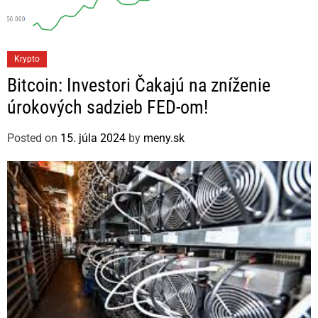
C
Krypto
a
Bitcoin: Investori Čakajú na zníženie
t
úrokových sadzieb FED-om!
e
g
Posted on
15. júla 2024
by
meny.sk
o
r
i
e
s