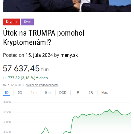
C
Krypto
Svet
a
Útok na TRUMPA pomohol
t
Kryptomenám!?
e
g
Posted on
15. júla 2024
by
meny.sk
o
r
i
e
s