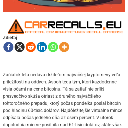
Zdieľaj
Začiatok leta nedáva držiteľom najväčšej kryptomeny veľa
príležitostí na oddych. Aspoň teda tým, ktorí každodenne
visia očami na cene bitcoinu. Tá sa zatiaľ nie príliš
presvedčivo skúša otriasť z druhého najväčšieho
tohtoročného prepadu, ktorý počas pondelka poslal bitcoin
pod hladinu 60-tisíc dolárov. Najdôležitejšie virtuálne mince
odpísala počas jedného dňa až osem percent. V utorok
dopoludnia mierne posilnila nad 61-tisíc dolárov, stále však