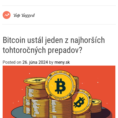
r
m
o
Top Tagged
d
e
Bitcoin ustál jeden z najhorších
tohtoročných prepadov?
Posted on
26. júna 2024
by
meny.sk