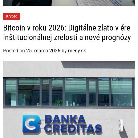
C
Krypto
a
Bitcoin v roku 2026: Digitálne zlato v ére
t
inštitucionálnej zrelosti a nové prognózy
e
g
Posted on
25. marca 2026
by
meny.sk
o
r
i
e
s