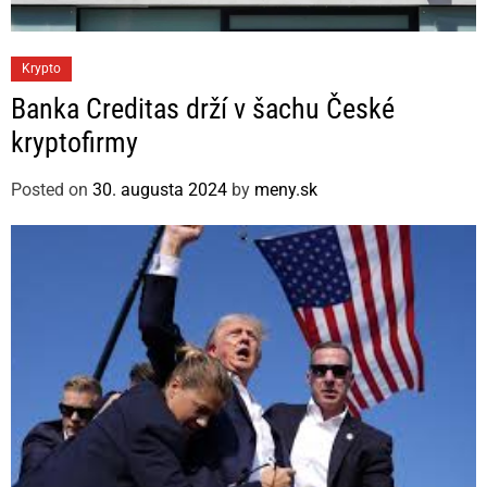
C
Krypto
a
Banka Creditas drží v šachu České
t
kryptofirmy
e
g
Posted on
30. augusta 2024
by
meny.sk
o
r
i
e
s