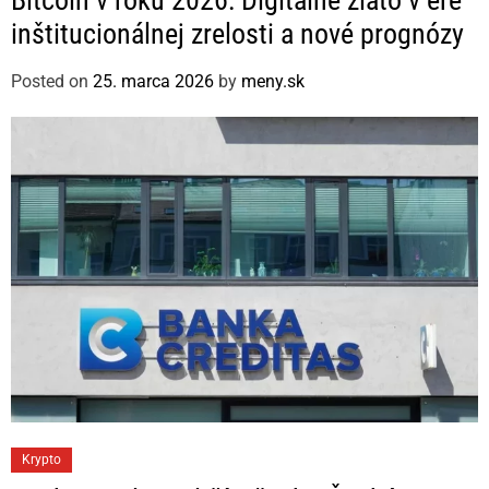
t
inštitucionálnej zrelosti a nové prognózy
e
g
Posted on
25. marca 2026
by
meny.sk
o
r
i
e
s
C
Krypto
a