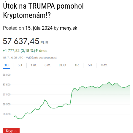
a
Útok na TRUMPA pomohol
t
Kryptomenám!?
e
g
Posted on
15. júla 2024
by
meny.sk
o
r
i
e
s
C
Krypto