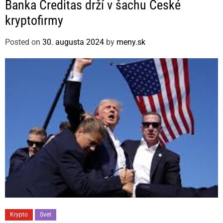
Banka Creditas drží v šachu České
t
kryptofirmy
e
g
Posted on
30. augusta 2024
by
meny.sk
o
r
i
e
s
C
Krypto
Svet