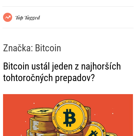
r
m
o
Top Tagged
d
e
Značka:
Bitcoin
Bitcoin ustál jeden z najhorších
tohtoročných prepadov?