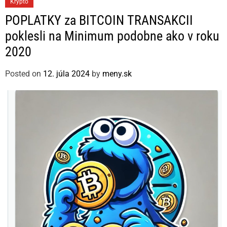
C
Krypto
a
POPLATKY za BITCOIN TRANSAKCII
t
poklesli na Minimum podobne ako v roku
e
2020
g
o
Posted on
12. júla 2024
by
meny.sk
r
i
e
s