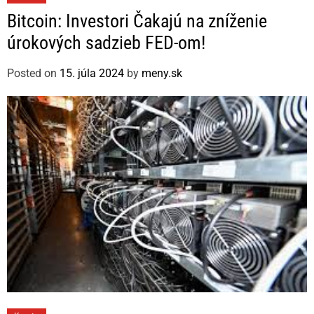
a
Bitcoin: Investori Čakajú na zníženie
t
úrokových sadzieb FED-om!
e
g
Posted on
15. júla 2024
by
meny.sk
o
r
i
e
s