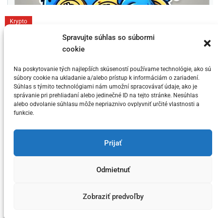
C
Krypto
a
Toto sú 3 dôvody prečo si myslia niektorí
Spravujte súhlas so súbormi
t
cookie
KRYPTO Analytici, že Bitcoin dosahuje
e
svoj vrchol v tomto cykle
g
Na poskytovanie tých najlepších skúseností používame technológie, ako sú
súbory cookie na ukladanie a/alebo prístup k informáciám o zariadení.
o
Súhlas s týmito technológiami nám umožní spracovávať údaje, ako je
Posted on
5. júla 2024
by
meny.sk
r
správanie pri prehliadaní alebo jedinečné ID na tejto stránke. Nesúhlas
i
alebo odvolanie súhlasu môže nepriaznivo ovplyvniť určité vlastnosti a
funkcie.
e
s
You have not selected any currencies to display
Prijať
Odmietnuť
Copyright © meny.sk/ meny@meny.sk 2026 .
Zobraziť predvoľby
Designed & Developed by
ThemeinWP Team