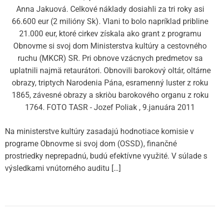
Anna Jakuová. Celkové náklady dosiahli za tri roky asi
66.600 eur (2 milióny Sk). Vlani to bolo napríklad pribline
21.000 eur, ktoré cirkev získala ako grant z programu
Obnovme si svoj dom Ministerstva kultúry a cestovného
ruchu (MKCR) SR. Pri obnove vzácnych predmetov sa
uplatnili najmä retaurátori. Obnovili barokový oltár, oltárne
obrazy, triptych Narodenia Pána, esramenný luster z roku
1865, závesné obrazy a skriòu barokového organu z roku
1764. FOTO TASR - Jozef Poliak , 9.januára 2011
Na ministerstve kultúry zasadajú hodnotiace komisie v
programe Obnovme si svoj dom (OSSD), finančné
prostriedky neprepadnú, budú efektívne využité. V súlade s
výsledkami vnútorného auditu […]