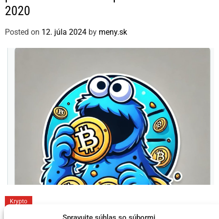
2020
g
o
Posted on
12. júla 2024
by
meny.sk
r
i
e
s
C
Krypto
a
Spravujte súhlas so súbormi