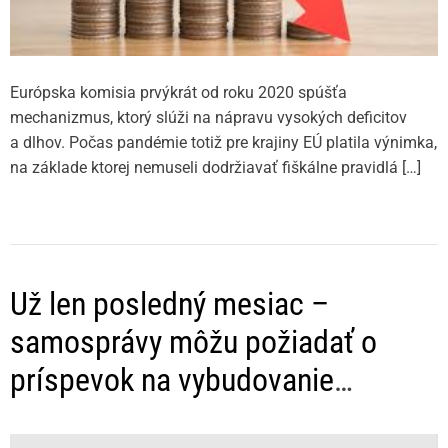
Európska komisia prvýkrát od roku 2020 spúšťa
mechanizmus, ktorý slúži na nápravu vysokých deficitov
a dlhov. Počas pandémie totiž pre krajiny EÚ platila výnimka,
na základe ktorej nemuseli dodržiavať fiškálne pravidlá […]
Už len posledný mesiac –
samosprávy môžu požiadať o
príspevok na vybudovanie
nabíjacích bodov pre