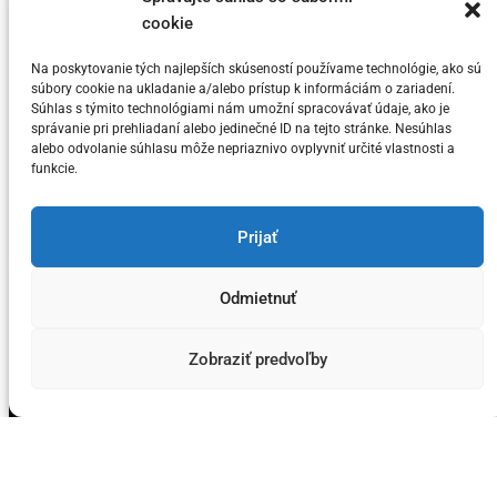
Toto sú 3 dôvody prečo si myslia niektorí
t
cookie
KRYPTO Analytici, že Bitcoin dosahuje
e
svoj vrchol v tomto cykle
g
Na poskytovanie tých najlepších skúseností používame technológie, ako sú
súbory cookie na ukladanie a/alebo prístup k informáciám o zariadení.
o
Súhlas s týmito technológiami nám umožní spracovávať údaje, ako je
Posted on
5. júla 2024
by
meny.sk
r
správanie pri prehliadaní alebo jedinečné ID na tejto stránke. Nesúhlas
alebo odvolanie súhlasu môže nepriaznivo ovplyvniť určité vlastnosti a
i
funkcie.
e
s
You have not selected any currencies to display
Prijať
Odmietnuť
Copyright © meny.sk/ meny@meny.sk 2026 .
Zobraziť predvoľby
Designed & Developed by
ThemeinWP Team