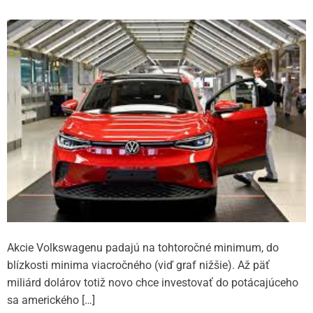
EÚ a z krachu
Akcie Volkswagenu padajú na tohtoročné minimum, do
blízkosti minima viacročného (viď graf nižšie). Až päť
miliárd dolárov totiž novo chce investovať do potácajúceho
sa amerického […]