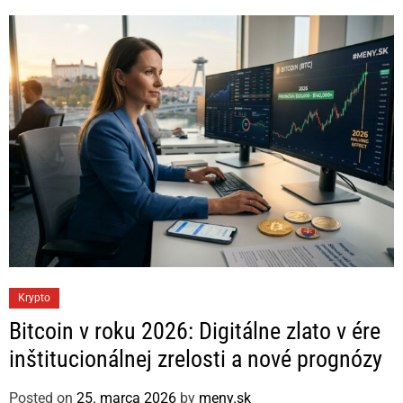
C
Krypto
a
Bitcoin v roku 2026: Digitálne zlato v ére
t
inštitucionálnej zrelosti a nové prognózy
e
g
Posted on
25. marca 2026
by
meny.sk