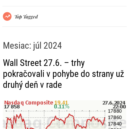
r
m
o
Top Tagged
d
e
Mesiac:
júl 2024
Wall Street 27.6. – trhy
pokračovali v pohybe do strany už
druhý deň v rade