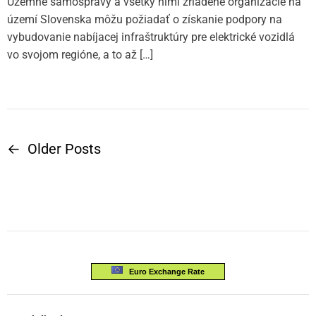
Územné samosprávy a všetky nimi zriadené organizácie na
území Slovenska môžu požiadať o získanie podpory na
vybudovanie nabíjacej infraštruktúry pre elektrické vozidlá
vo svojom regióne, a to až […]
←
Older Posts
N
a
v
i
Euro Exchange Rate
g