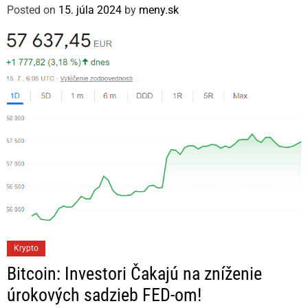
g
Posted on
15. júla 2024
by
meny.sk
o
r
i
e
s
C
Krypto
a
Bitcoin: Investori Čakajú na zníženie
t
úrokových sadzieb FED-om!
e