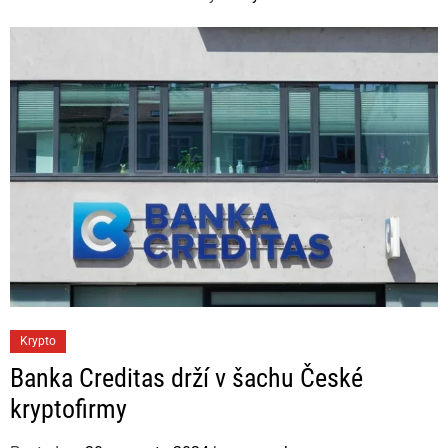
o
r
i
e
s
C
Krypto
a
Banka Creditas drží v šachu České
t
kryptofirmy
e
g