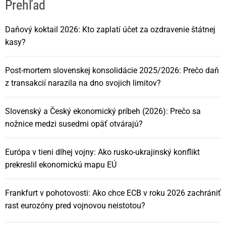
á
Prehľad
c
Daňový koktail 2026: Kto zaplatí účet za ozdravenie štátnej
kasy?
i
Post-mortem slovenskej konsolidácie 2025/2026: Prečo daň
a
z transakcií narazila na dno svojich limitov?
v
Slovenský a Český ekonomický príbeh (2026): Prečo sa
č
nožnice medzi susedmi opäť otvárajú?
l
Európa v tieni dlhej vojny: Ako rusko-ukrajinský konflikt
prekreslil ekonomickú mapu EÚ
á
Frankfurt v pohotovosti: Ako chce ECB v roku 2026 zachrániť
n
rast eurozóny pred vojnovou neistotou?
k