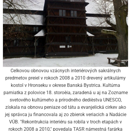
Celkovou obnovou vzácnych interiérových sakrálnych
predmetov preiel v rokoch 2008 a 2010 drevený artikulárny
kostol v Hronseku v okrese Banská Bystrica. Kultúrna
pamiatka z polovice 18. storoèia, zaradená u aj na Zozname
svetového kultúrneho a prírodného dedièstva UNESCO,
získala na obnovu peniaze od tátu a evanjelická cirkev ako
jej správca ju financovala aj zo zbierok veriacich a Nadácie
VÚB. "Rekontrukcia interiéru sa robila v troch etapách v
rokoch 2008 a 2010," povedala TASR námestná farárka