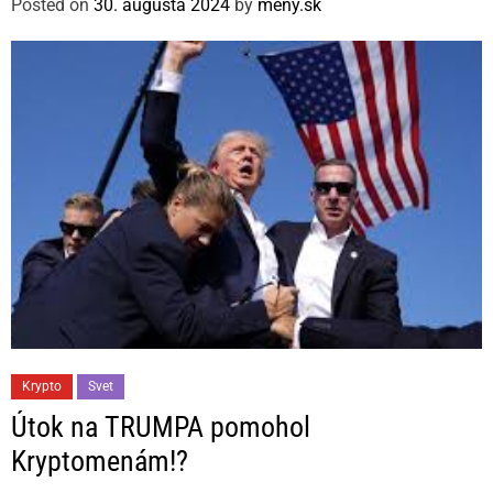
Posted on
30. augusta 2024
by
meny.sk
o
r
i
e
s
C
Krypto
Svet
a
Útok na TRUMPA pomohol
t
Kryptomenám!?
e