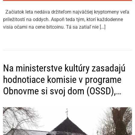
Začiatok leta nedáva držiteľom najväčšej kryptomeny veľa
príležitostí na oddych. Aspoň teda tým, ktorí každodenne
visia očami na cene bitcoinu. Tá sa zatiaľ nie […]
Na ministerstve kultúry zasadajú
hodnotiace komisie v programe
Obnovme si svoj dom (OSSD),
finančné prostriedky neprepadnú,
budú efektívne využité