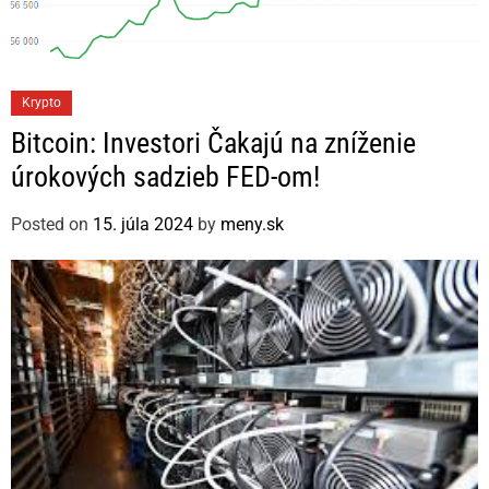
C
Krypto
a
Bitcoin: Investori Čakajú na zníženie
t
úrokových sadzieb FED-om!
e
g
Posted on
15. júla 2024
by
meny.sk
o
r
i
e
s