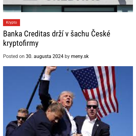
C
Krypto
a
Banka Creditas drží v šachu České
t
kryptofirmy
e
g
Posted on
30. augusta 2024
by
meny.sk
o
r
i
e
s