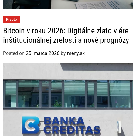
C
Krypto
a
Bitcoin v roku 2026: Digitálne zlato v ére
t
inštitucionálnej zrelosti a nové prognózy
e
g
Posted on
25. marca 2026
by
meny.sk
o
r
i
e
s