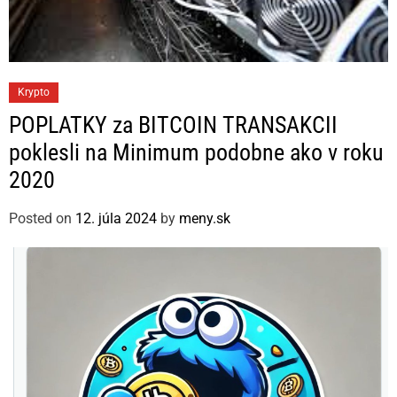
C
Krypto
a
POPLATKY za BITCOIN TRANSAKCII
t
poklesli na Minimum podobne ako v roku
e
2020
g
o
Posted on
12. júla 2024
by
meny.sk
r
i
e
s