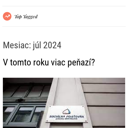
r
m
o
Top Tagged
d
e
Mesiac:
júl 2024
V tomto roku viac peňazí?