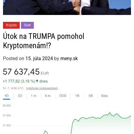
C
Krypto
Svet
a
Útok na TRUMPA pomohol
t
Kryptomenám!?
e
g
Posted on
15. júla 2024
by
meny.sk
o
r
i
e
s