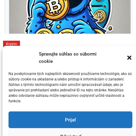
C
Krypto
a
Toto sú 3 dôvody prečo si myslia niektorí
Spravujte súhlas so súbormi
t
cookie
KRYPTO Analytici, že Bitcoin dosahuje
e
svoj vrchol v tomto cykle
g
Na poskytovanie tých najlepších skúseností používame technológie, ako sú
súbory cookie na ukladanie a/alebo prístup k informáciám o zariadení.
o
Súhlas s týmito technológiami nám umožní spracovávať údaje, ako je
Posted on
5. júla 2024
by
meny.sk
r
správanie pri prehliadaní alebo jedinečné ID na tejto stránke. Nesúhlas
alebo odvolanie súhlasu môže nepriaznivo ovplyvniť určité vlastnosti a
i
funkcie.
e
s
You have not selected any currencies to display
Prijať