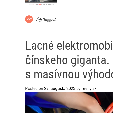
dno svojich limitov?
Top Tagged
Lacné elektromobil
čínskeho giganta.
s masívnou výhod
Posted on
29. augusta 2023
by
meny.sk