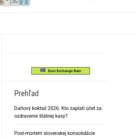
o
EÚ
r
m
o
d
e
Euro Exchange Rate
Prehľad
Daňový koktail 2026: Kto zaplatí účet za
ozdravenie štátnej kasy?
Post-mortem slovenskej konsolidácie