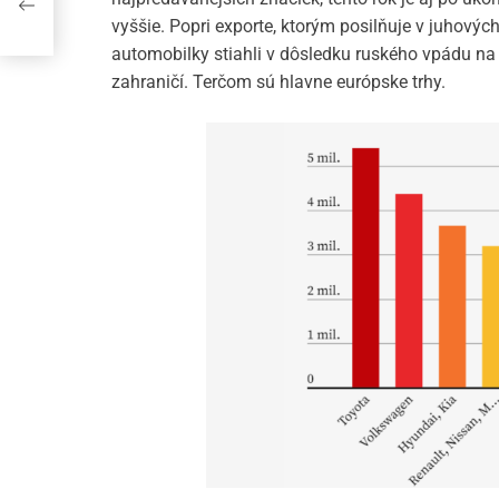
vyššie. Popri exporte, ktorým posilňuje v juhovýc
automobilky stiahli v dôsledku ruského vpádu na U
zahraničí. Terčom sú hlavne európske trhy.