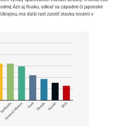
hodnej Ázii aj Rusku, odkiaľ sa západné či japonské
krajinu, má ďalší rast zaistiť stavba tovární v