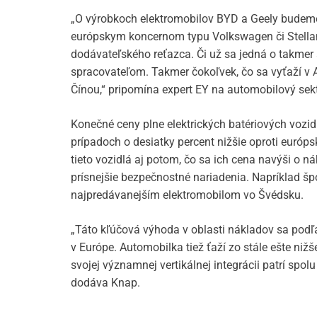
„O výrobkoch elektromobilov BYD a Geely budeme
európskym koncernom typu Volkswagen či Stellan
dodávateľského reťazca. Či už sa jedná o takmer
spracovateľom. Takmer čokoľvek, čo sa vyťaží v Au
Čínou,“ pripomína expert EY na automobilový sekt
Konečné ceny plne elektrických batériových vozi
prípadoch o desiatky percent nižšie oproti európ
tieto vozidlá aj potom, čo sa ich cena navýši o n
prísnejšie bezpečnostné nariadenia. Napríklad špo
najpredávanejším elektromobilom vo Švédsku.
„Táto kľúčová výhoda v oblasti nákladov sa podľ
v Európe. Automobilka tiež ťaží zo stále ešte niž
svojej významnej vertikálnej integrácii patrí spolu
dodáva Knap.