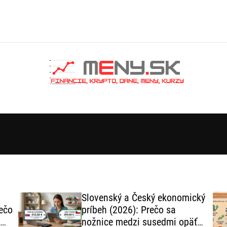
Slovenský a Český ekonomický
ečo
príbeh (2026): Prečo sa
nožnice medzi susedmi opäť