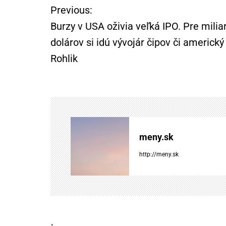
Previous:
N
Burzy v USA oživia veľká IPO. Pre milia
a
dolárov si idú vývojár čipov či americký
Rohlik
v
i
g
á
meny.sk
c
http://meny.sk
i
a
.