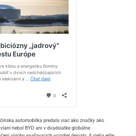
 čínska automobilka predala viac ako značky ako
vlani nebol BYD ani v dvadsiatke globálne
čení výroby spaľovacích vozidiel desiaty. A cielia ešte