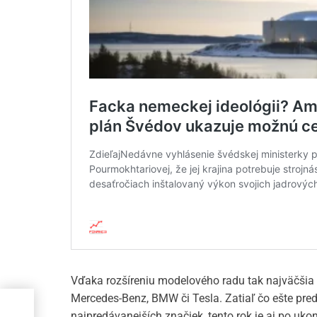
Vďaka rozšíreniu modelového radu tak najväčšia
re
Mercedes-Benz, BMW či Tesla. Zatiaľ čo ešte pred
najpredávanejších značiek, tento rok je aj po ukon