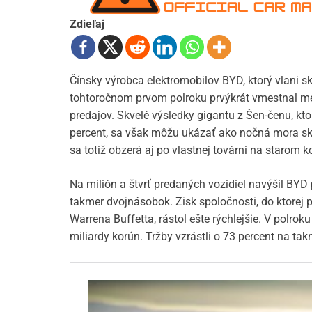
Zdieľaj
Čínsky výrobca elektromobilov BYD, ktorý vlani s
tohtoročnom prvom polroku prvýkrát vmestnal me
predajov. Skvelé výsledky gigantu z Šen-čenu, ktor
percent, sa však môžu ukázať ako nočná mora sk
sa totiž obzerá aj po vlastnej továrni na starom k
Na milión a štvrť predaných vozidiel navýšil BYD
takmer dvojnásobok. Zisk spoločnosti, do ktorej
Warrena Buffetta, rástol ešte rýchlejšie. V polrok
miliardy korún. Tržby vzrástli o 73 percent na ta