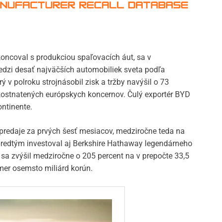
koncoval s produkciou spaľovacích áut, sa v
dzi desať najväčších automobiliek sveta podľa
ý v polroku strojnásobil zisk a tržby navýšil o 73
ostnatených európskych koncernov. Čulý exportér BYD
ontinente.
 predaje za prvých šesť mesiacov, medziročne teda na
 predtým investoval aj Berkshire Hathaway legendárneho
u sa zvýšil medziročne o 205 percent na v prepočte 33,5
kmer osemsto miliárd korún.