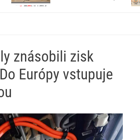
otvárajú?
y znásobili zisk
 Do Európy vstupuje
ou