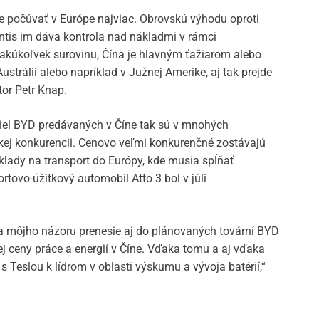
 počúvať v Európe najviac. Obrovskú výhodu oproti
tis im dáva kontrola nad nákladmi v rámci
 akúkoľvek surovinu, Čína je hlavným ťažiarom alebo
strálii alebo napríklad v Južnej Amerike, aj tak prejde
or Petr Knap.
diel BYD predávaných v Číne tak sú v mnohých
skej konkurencii. Cenovo veľmi konkurenčné zostávajú
áklady na transport do Európy, kde musia spĺňať
rtovo-úžitkový automobil Atto 3 bol v júli
a môjho názoru prenesie aj do plánovaných tovární BYD
šej ceny práce a energií v Číne. Vďaka tomu a aj vďaka
 s Teslou k lídrom v oblasti výskumu a vývoja batérií,“