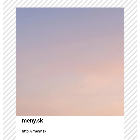
á
c
i
a
v
č
l
á
meny.sk
n
http://meny.sk