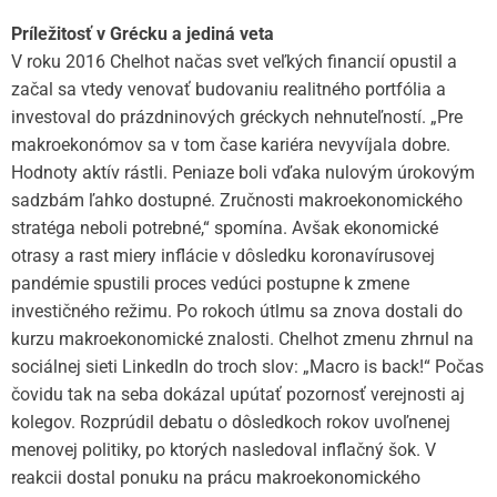
Príležitosť v Grécku a jediná veta
V roku 2016 Chelhot načas svet veľkých financií opustil a
začal sa vtedy venovať budovaniu realitného portfólia a
investoval do prázdninových gréckych nehnuteľností. „Pre
makroekonómov sa v tom čase kariéra nevyvíjala dobre.
Hodnoty aktív rástli. Peniaze boli vďaka nulovým úrokovým
sadzbám ľahko dostupné. Zručnosti makroekonomického
stratéga neboli potrebné,“ spomína. Avšak ekonomické
otrasy a rast miery inflácie v dôsledku koronavírusovej
pandémie spustili proces vedúci postupne k zmene
investičného režimu. Po rokoch útlmu sa znova dostali do
kurzu makroekonomické znalosti. Chelhot zmenu zhrnul na
sociálnej sieti LinkedIn do troch slov: „Macro is back!“ Počas
čovidu tak na seba dokázal upútať pozornosť verejnosti aj
kolegov. Rozprúdil debatu o dôsledkoch rokov uvoľnenej
menovej politiky, po ktorých nasledoval inflačný šok. V
reakcii dostal ponuku na prácu makroekonomického