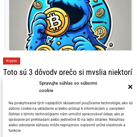
C
Krypto
a
Toto sú 3 dôvody prečo si myslia niektorí
t
KRYPTO Analytici, že Bitcoin dosahuje
e
Spravujte súhlas so súbormi
svoj vrchol v tomto cykle
g
cookie
o
Na poskytovanie tých najlepších skúseností používame technológie, ako sú
Posted on
5. júla 2024
by
meny.sk
r
súbory cookie na ukladanie a/alebo prístup k informáciám o zariadení.
i
Súhlas s týmito technológiami nám umožní spracovávať údaje, ako je
správanie pri prehliadaní alebo jedinečné ID na tejto stránke. Nesúhlas
e
alebo odvolanie súhlasu môže nepriaznivo ovplyvniť určité vlastnosti a
s
funkcie.