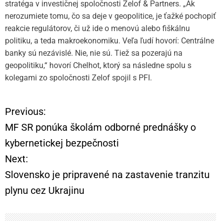
stratéga v investičnej spoločnosti Zelof & Partners. „Ak
nerozumiete tomu, čo sa deje v geopolitice, je ťažké pochopiť
reakcie regulátorov, či už ide o menovú alebo fiškálnu
politiku, a teda makroekonomiku. Veľa ľudí hovorí: Centrálne
banky sú nezávislé. Nie, nie sú. Tiež sa pozerajú na
geopolitiku,“ hovorí Chelhot, ktorý sa následne spolu s
kolegami zo spoločnosti Zelof spojil s PFI.
Previous:
N
MF SR ponúka školám odborné prednášky o
a
kybernetickej bezpečnosti
Next:
v
Slovensko je pripravené na zastavenie tranzitu
i
plynu cez Ukrajinu
g