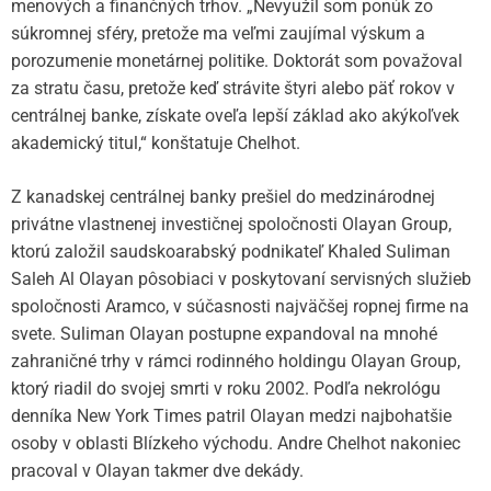
menových a finančných trhov. „Nevyužil som ponúk zo
súkromnej sféry, pretože ma veľmi zaujímal výskum a
porozumenie monetárnej politike. Doktorát som považoval
za stratu času, pretože keď strávite štyri alebo päť rokov v
centrálnej banke, získate oveľa lepší základ ako akýkoľvek
akademický titul,“ konštatuje Chelhot.
Z kanadskej centrálnej banky prešiel do medzinárodnej
privátne vlastnenej investičnej spoločnosti Olayan Group,
ktorú založil saudskoarabský podnikateľ Khaled Suliman
Saleh Al Olayan pôsobiaci v poskytovaní servisných služieb
spoločnosti Aramco, v súčasnosti najväčšej ropnej firme na
svete. Suliman Olayan postupne expandoval na mnohé
zahraničné trhy v rámci rodinného holdingu Olayan Group,
ktorý riadil do svojej smrti v roku 2002. Podľa nekrológu
denníka New York Times patril Olayan medzi najbohatšie
osoby v oblasti Blízkeho východu. Andre Chelhot nakoniec
pracoval v Olayan takmer dve dekády.