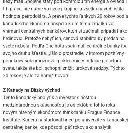
kedy mali Spojené štáty pod kontrolou trh energií a ovládali
trh práce, nie nutne vo svojej krajine, a všetko navrch istila
hodnota petrodolára. A práve týchto ľahkých 20 rokov podľa
kanadského ekonóma prispelo k určitému zmätku vo
vnímaní centrálnych bankárov, ktorí si začínali pripadať ako
hrdinovia. Pretože nebyť ich, cenová stabilita by predsa na
svete nebola. Podľa Chelhota však mali centrálne banky iba
svojho druhu šťastia. „Išlo o prostredie, v ktorom pozitívny
ponukový šok umožňoval pokles miery inflácie po celom
svete, takže ste boli schopní znížiť úrokové sadzby. Týchto
20 rokov je ale za nami,“ hovorí.
Z Kanady na Blízky východ
Tento kanadský analytik a investor s pestrou
medzinárodnou skúsenosťou je od októbra tohto roku
novým hlavným ekonómom think-tanku Prague Finance
Institute. Kariéru naštartoval hneď po univerzite v kanadskej
centrálnej banke, kde pôsobil päť rokov ako analytik