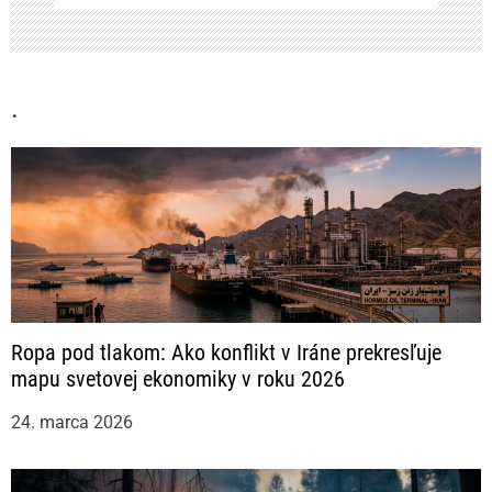
k
u
.
Ropa pod tlakom: Ako konflikt v Iráne prekresľuje
mapu svetovej ekonomiky v roku 2026
24. marca 2026