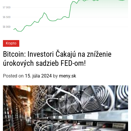
C
Krypto
a
Bitcoin: Investori Čakajú na zníženie
t
úrokových sadzieb FED-om!
e
g
Posted on
15. júla 2024
by
meny.sk
o
r
i
e
s