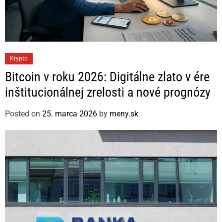
C
Krypto
a
Bitcoin v roku 2026: Digitálne zlato v ére
t
inštitucionálnej zrelosti a nové prognózy
e
g
Posted on
25. marca 2026
by
meny.sk
o
r
i
e
s