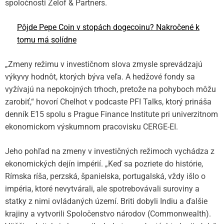
spoločnosti Zelof & Partners.
Pôjde Pepe Coin v stopách dogecoinu? Nakročené k
tomu má solídne
„Zmeny režimu v investičnom slova zmysle sprevádzajú
výkyvy hodnôt, ktorých býva veľa. A hedžové fondy sa
vyžívajú na nepokojných trhoch, pretože na pohyboch môžu
zarobiť,“ hovorí Chelhot v podcaste PFI Talks, ktorý prináša
denník E15 spolu s Prague Finance Institute pri univerzitnom
ekonomickom výskumnom pracovisku CERGE-EI.
Jeho pohľad na zmeny v investičných režimoch vychádza z
ekonomických dejín impérií. „Keď sa pozriete do histórie,
Rímska ríša, perzská, španielska, portugalská, vždy išlo o
impéria, ktoré nevytvárali, ale spotrebovávali suroviny a
statky z nimi ovládaných území. Briti dobyli Indiu a ďalšie
krajiny a vytvorili Spoločenstvo národov (Commonwealth).