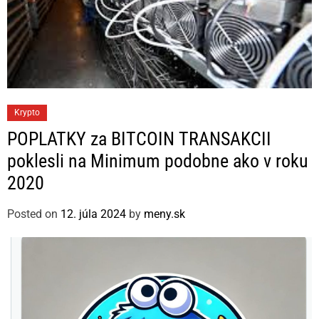
C
Krypto
a
POPLATKY za BITCOIN TRANSAKCII
t
poklesli na Minimum podobne ako v roku
e
2020
g
o
Posted on
12. júla 2024
by
meny.sk
r
i
e
s