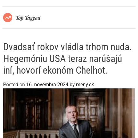
r
m
o
Top Tagged
d
e
Dvadsať rokov vládla trhom nuda.
Hegemóniu USA teraz narúšajú
iní, hovorí ekonóm Chelhot.
Posted on
16. novembra 2024
by
meny.sk