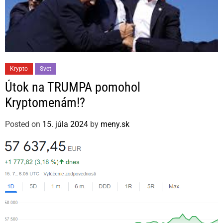
C
Krypto
Svet
a
Útok na TRUMPA pomohol
t
Kryptomenám!?
e
g
Posted on
15. júla 2024
by
meny.sk
o
r
i
e
s