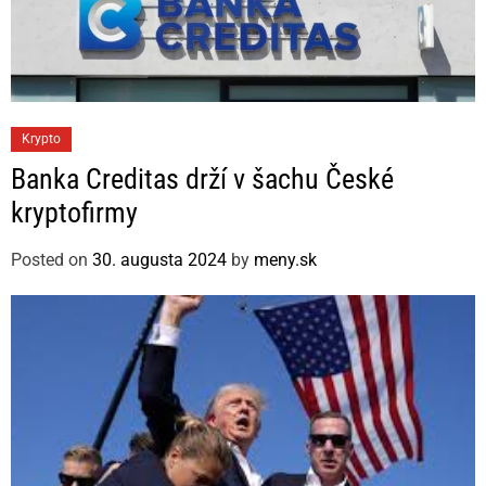
C
Krypto
a
Banka Creditas drží v šachu České
t
kryptofirmy
e
g
Posted on
30. augusta 2024
by
meny.sk
o
r
i
e
s