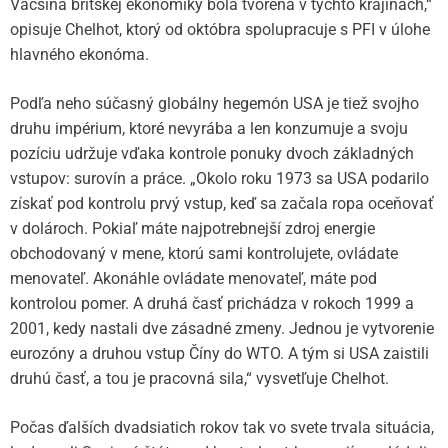
Väčšina britskej ekonomiky bola tvorená v týchto krajinách,“
opisuje Chelhot, ktorý od októbra spolupracuje s PFI v úlohe
hlavného ekonóma.
Podľa neho súčasný globálny hegemón USA je tiež svojho
druhu impérium, ktoré nevyrába a len konzumuje a svoju
pozíciu udržuje vďaka kontrole ponuky dvoch základných
vstupov: surovín a práce. „Okolo roku 1973 sa USA podarilo
získať pod kontrolu prvý vstup, keď sa začala ropa oceňovať
v dolároch. Pokiaľ máte najpotrebnejší zdroj energie
obchodovaný v mene, ktorú sami kontrolujete, ovládate
menovateľ. Akonáhle ovládate menovateľ, máte pod
kontrolou pomer. A druhá časť prichádza v rokoch 1999 a
2001, kedy nastali dve zásadné zmeny. Jednou je vytvorenie
eurozóny a druhou vstup Číny do WTO. A tým si USA zaistili
druhú časť, a tou je pracovná sila,“ vysvetľuje Chelhot.
Počas ďalších dvadsiatich rokov tak vo svete trvala situácia,