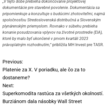
„V tejto dobe prebieha dokončovanie projektovej
dokumentácie pre stavebné povolenie. Dokumentácia sa
pripomienkuje a konzultuje s budúcimi zhotoviteľmi, najmä
spoločnosťou Stredoslovenská distribučná a Slovenským
plynárenským priemyslom. Rovnako v súbehu prebieha
konanie posudzovania vplyvov na životné prostredie (EIA),
ktoré by malo byť ukončené v prvom kvartáli 2023
právoplatným rozhodnutím,“
priblížila MH Invest pre TASR.
Previous:
N
Platenie za X. V poriadku, ale čo za to
a
dostaneme?
Next:
v
Superkomodita rastúca za všetkých okolností.
i
Burziánom dala násobky Wall Street
g