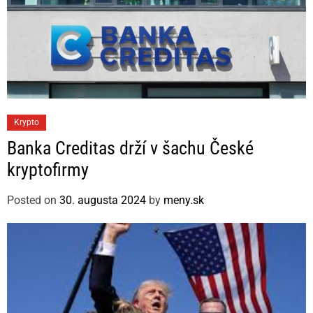
C
Krypto
a
Banka Creditas drží v šachu České
t
kryptofirmy
e
g
Posted on
30. augusta 2024
by
meny.sk
o
r
i
e
s