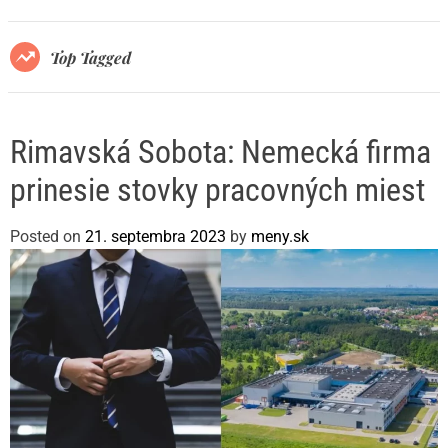
r
m
o
Top Tagged
d
e
Rimavská Sobota: Nemecká firma
prinesie stovky pracovných miest
Posted on
21. septembra 2023
by
meny.sk