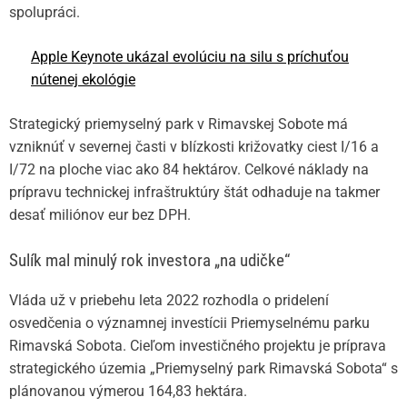
spolupráci.
Apple Keynote ukázal evolúciu na silu s príchuťou
nútenej ekológie
Strategický priemyselný park v Rimavskej Sobote má
vzniknúť v severnej časti v blízkosti križovatky ciest I/16 a
I/72 na ploche viac ako 84 hektárov. Celkové náklady na
prípravu technickej infraštruktúry štát odhaduje na takmer
desať miliónov eur bez DPH.
Sulík mal minulý rok investora „na udičke“
Vláda už v priebehu leta 2022 rozhodla o pridelení
osvedčenia o významnej investícii Priemyselnému parku
Rimavská Sobota. Cieľom investičného projektu je príprava
strategického územia „Priemyselný park Rimavská Sobota“ s
plánovanou výmerou 164,83 hektára.