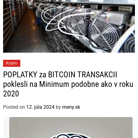
C
Krypto
a
POPLATKY za BITCOIN TRANSAKCII
t
poklesli na Minimum podobne ako v roku
e
2020
g
o
Posted on
12. júla 2024
by
meny.sk
r
i
e
s