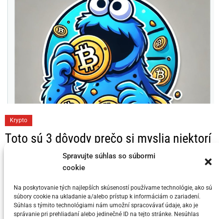
C
Krypto
a
Toto sú 3 dôvody prečo si myslia niektorí
t
KRYPTO Analytici, že Bitcoin dosahuje
e
Spravujte súhlas so súbormi
svoj vrchol v tomto cykle
g
cookie
o
Na poskytovanie tých najlepších skúseností používame technológie, ako sú
Posted on
5. júla 2024
by
meny.sk
r
súbory cookie na ukladanie a/alebo prístup k informáciám o zariadení.
i
Súhlas s týmito technológiami nám umožní spracovávať údaje, ako je
správanie pri prehliadaní alebo jedinečné ID na tejto stránke. Nesúhlas
e