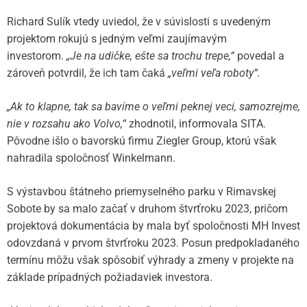
Richard Sulík vtedy uviedol, že v súvislosti s uvedeným
projektom rokujú s jedným veľmi zaujímavým
investorom.
„Je na udičke, ešte sa trochu trepe,“
povedal a
zároveň potvrdil, že ich tam čaká
„veľmi veľa roboty“.
„Ak to klapne, tak sa bavíme o veľmi peknej veci, samozrejme,
nie v rozsahu ako Volvo,“
zhodnotil, informovala SITA.
Pôvodne išlo o bavorskú firmu Ziegler Group, ktorú však
nahradila spoločnosť Winkelmann.
S výstavbou štátneho priemyselného parku v Rimavskej
Sobote by sa malo začať v druhom štvrťroku 2023, pričom
projektová dokumentácia by mala byť spoločnosti MH Invest
odovzdaná v prvom štvrťroku 2023. Posun predpokladaného
termínu môžu však spôsobiť výhrady a zmeny v projekte na
základe prípadných požiadaviek investora.