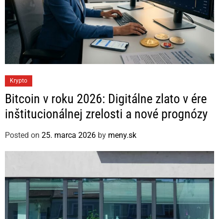
C
Krypto
a
Bitcoin v roku 2026: Digitálne zlato v ére
t
inštitucionálnej zrelosti a nové prognózy
e
g
Posted on
25. marca 2026
by
meny.sk
o
r
i
e
s