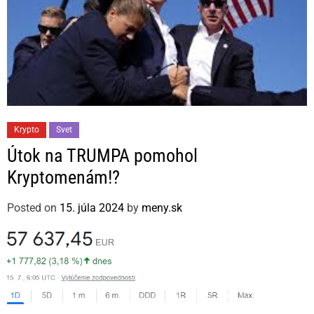
C
Krypto
Svet
a
Útok na TRUMPA pomohol
t
Kryptomenám!?
e
g
Posted on
15. júla 2024
by
meny.sk
o
r
i
e
s