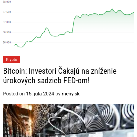
C
Krypto
a
Bitcoin: Investori Čakajú na zníženie
t
úrokových sadzieb FED-om!
e
g
Posted on
15. júla 2024
by
meny.sk
o
r
i
e
s