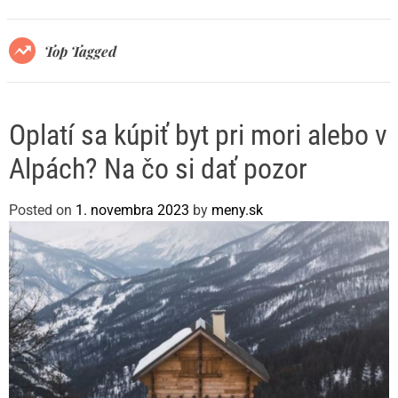
r
m
o
Top Tagged
d
e
Oplatí sa kúpiť byt pri mori alebo v
Alpách? Na čo si dať pozor
Posted on
1. novembra 2023
by
meny.sk