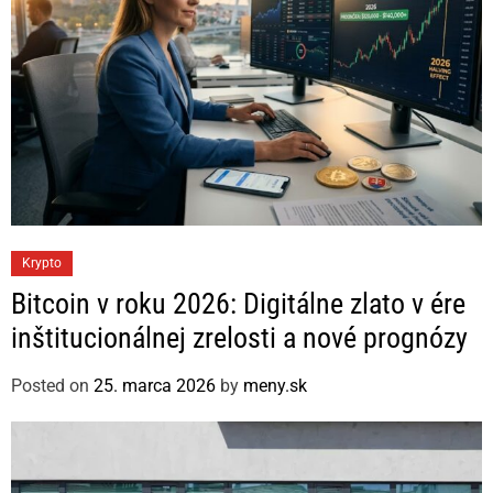
C
Krypto
a
Bitcoin v roku 2026: Digitálne zlato v ére
t
inštitucionálnej zrelosti a nové prognózy
e
g
Posted on
25. marca 2026
by
meny.sk
o
r
i
e