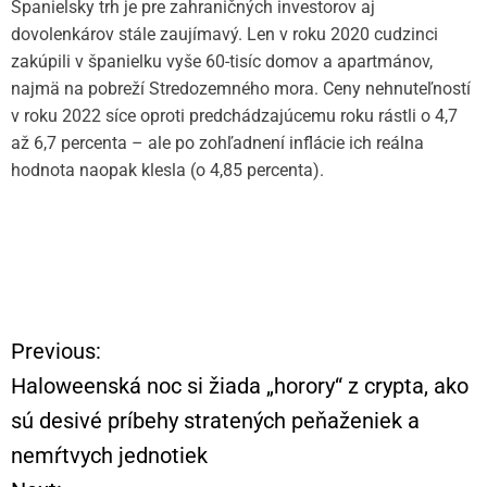
Španielsky trh je pre zahraničných investorov aj
dovolenkárov stále zaujímavý. Len v roku 2020 cudzinci
zakúpili v španielku vyše 60-tisíc domov a apartmánov,
najmä na pobreží Stredozemného mora. Ceny nehnuteľností
v roku 2022 síce oproti predchádzajúcemu roku rástli o 4,7
až 6,7 percenta – ale po zohľadnení inflácie ich reálna
hodnota naopak klesla (o 4,85 percenta).
Previous:
N
Haloweenská noc si žiada „horory“ z crypta, ako
a
sú desivé príbehy stratených peňaženiek a
nemŕtvych jednotiek
v