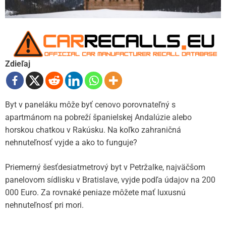
Zdieľaj
Byt v paneláku môže byť cenovo porovnateľný s
apartmánom na pobreží španielskej Andalúzie alebo
horskou chatkou v Rakúsku. Na koľko zahraničná
nehnuteľnosť vyjde a ako to funguje?
Priemerný šesťdesiatmetrový byt v Petržalke, najväčšom
panelovom sídlisku v Bratislave, vyjde podľa údajov na 200
000 Euro. Za rovnaké peniaze môžete mať luxusnú
nehnuteľnosť pri mori.