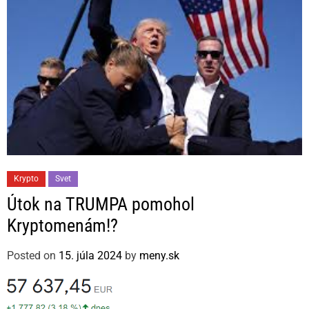
s
C
Krypto
Svet
a
Útok na TRUMPA pomohol
t
Kryptomenám!?
e
g
Posted on
15. júla 2024
by
meny.sk
o
r
i