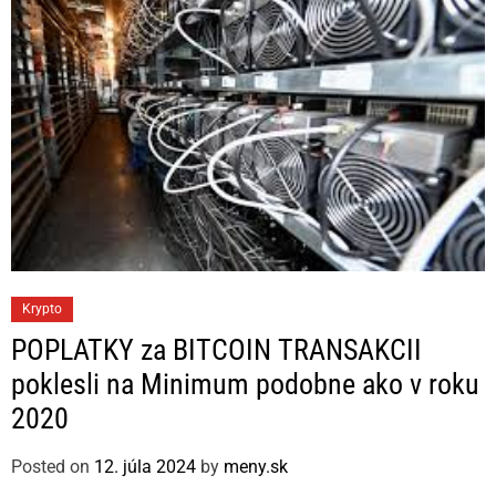
e
s
C
Krypto
a
POPLATKY za BITCOIN TRANSAKCII
t
poklesli na Minimum podobne ako v roku
e
2020
g
o
Posted on
12. júla 2024
by
meny.sk
r