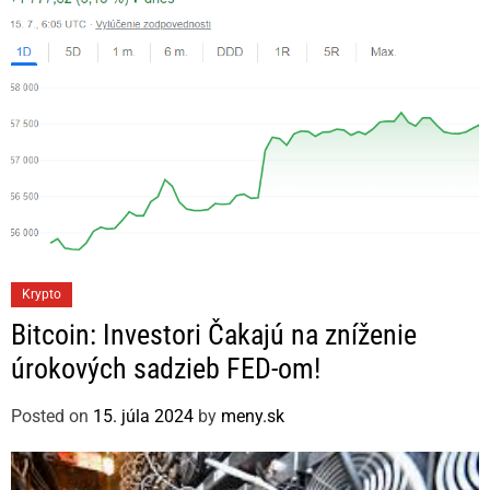
e
s
C
Krypto
a
Bitcoin: Investori Čakajú na zníženie
t
úrokových sadzieb FED-om!
e
g
Posted on
15. júla 2024
by
meny.sk
o
r
i