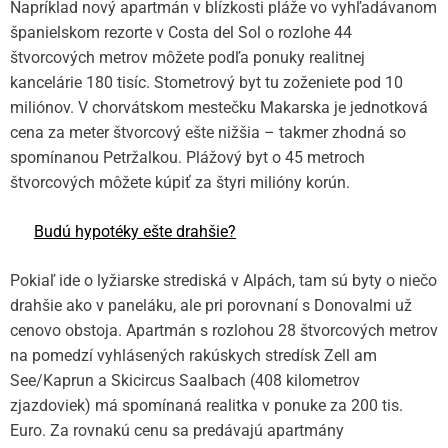
Napríklad nový apartmán v blízkosti pláže vo vyhľadávanom
španielskom rezorte v Costa del Sol o rozlohe 44
štvorcových metrov môžete podľa ponuky realitnej
kancelárie 180 tisíc. Stometrový byt tu zoženiete pod 10
miliónov. V chorvátskom mestečku Makarska je jednotková
cena za meter štvorcový ešte nižšia – takmer zhodná so
spomínanou Petržalkou. Plážový byt o 45 metroch
štvorcových môžete kúpiť za štyri milióny korún.
Budú hypotéky ešte drahšie?
Pokiaľ ide o lyžiarske strediská v Alpách, tam sú byty o niečo
drahšie ako v paneláku, ale pri porovnaní s Donovalmi už
cenovo obstoja. Apartmán s rozlohou 28 štvorcových metrov
na pomedzí vyhlásených rakúskych stredísk Zell am
See/Kaprun a Skicircus Saalbach (408 kilometrov
zjazdoviek) má spomínaná realitka v ponuke za 200 tis.
Euro. Za rovnakú cenu sa predávajú apartmány