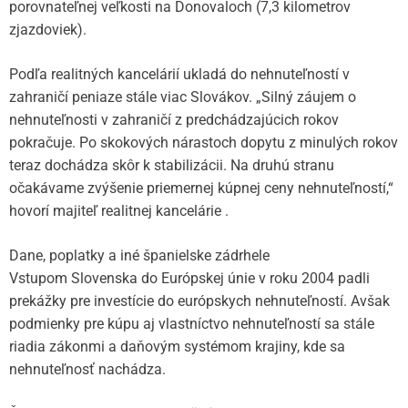
porovnateľnej veľkosti na Donovaloch (7,3 kilometrov
zjazdoviek).
Podľa realitných kancelárií ukladá do nehnuteľností v
zahraničí peniaze stále viac Slovákov. „Silný záujem o
nehnuteľnosti v zahraničí z predchádzajúcich rokov
pokračuje. Po skokových nárastoch dopytu z minulých rokov
teraz dochádza skôr k stabilizácii. Na druhú stranu
očakávame zvýšenie priemernej kúpnej ceny nehnuteľností,“
hovorí majiteľ realitnej kancelárie .
Dane, poplatky a iné španielske zádrhele
Vstupom Slovenska do Európskej únie v roku 2004 padli
prekážky pre investície do európskych nehnuteľností. Avšak
podmienky pre kúpu aj vlastníctvo nehnuteľností sa stále
riadia zákonmi a daňovým systémom krajiny, kde sa
nehnuteľnosť nachádza.