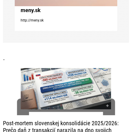
á
meny.sk
n
http://meny.sk
k
u
.
Post-mortem slovenskej konsolidácie 2025/2026:
Prečo daň z transakcií narazila na dno svojich