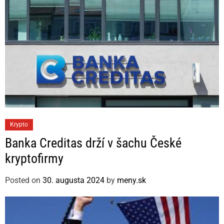
s
C
Krypto
a
Banka Creditas drží v šachu České
t
kryptofirmy
e
g
Posted on
30. augusta 2024
by
meny.sk
o
r
i
e