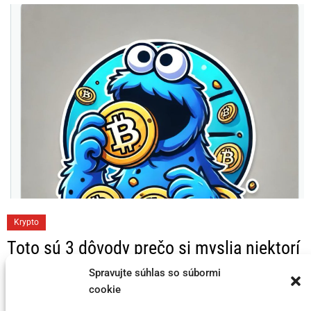
i
e
s
C
Krypto
a
Toto sú 3 dôvody prečo si myslia niektorí
t
KRYPTO Analytici, že Bitcoin dosahuje
e
Spravujte súhlas so súbormi
svoj vrchol v tomto cykle
g
cookie
o