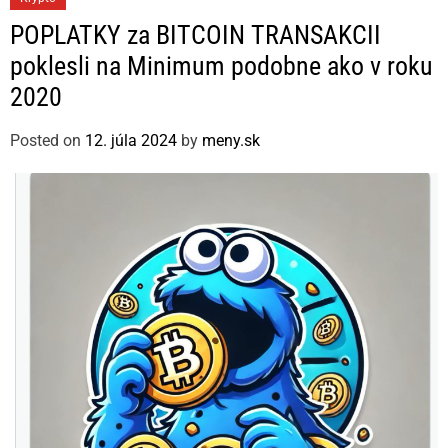
a
POPLATKY za BITCOIN TRANSAKCII
t
poklesli na Minimum podobne ako v roku
e
2020
g
o
Posted on
12. júla 2024
by
meny.sk
r
i
e
s