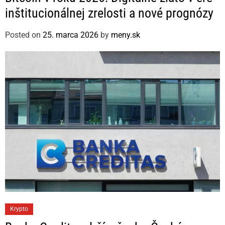
t
inštitucionálnej zrelosti a nové prognózy
e
g
Posted on
25. marca 2026
by
meny.sk
o
r
i
e
s
C
Krypto
a