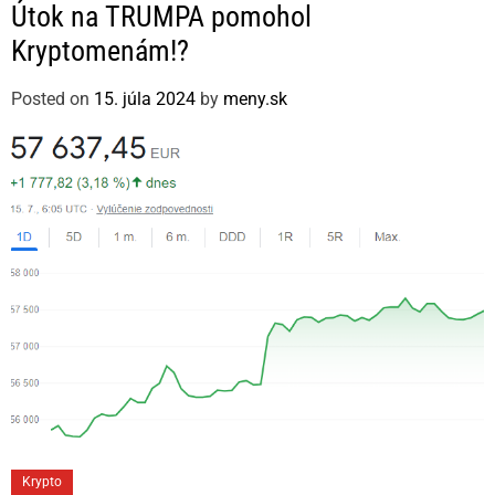
a
Útok na TRUMPA pomohol
t
Kryptomenám!?
e
g
Posted on
15. júla 2024
by
meny.sk
o
r
i
e
s
C
Krypto