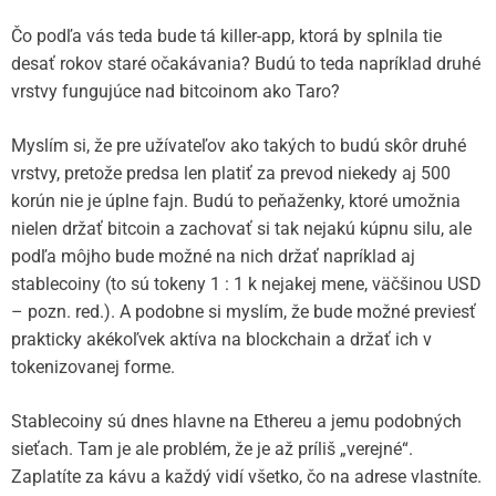
Čo podľa vás teda bude tá killer-app, ktorá by splnila tie
desať rokov staré očakávania? Budú to teda napríklad druhé
vrstvy fungujúce nad bitcoinom ako Taro?
Myslím si, že pre užívateľov ako takých to budú skôr druhé
vrstvy, pretože predsa len platiť za prevod niekedy aj 500
korún nie je úplne fajn. Budú to peňaženky, ktoré umožnia
nielen držať bitcoin a zachovať si tak nejakú kúpnu silu, ale
podľa môjho bude možné na nich držať napríklad aj
stablecoiny (to sú tokeny 1 : 1 k nejakej mene, väčšinou USD
– pozn. red.). A podobne si myslím, že bude možné previesť
prakticky akékoľvek aktíva na blockchain a držať ich v
tokenizovanej forme.
Stablecoiny sú dnes hlavne na Ethereu a jemu podobných
sieťach. Tam je ale problém, že je až príliš „verejné“.
Zaplatíte za kávu a každý vidí všetko, čo na adrese vlastníte.