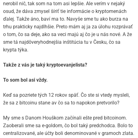
nerobil nič, tak som na tom asi lepšie. Ale verím v nejaký
osud, že dáva zmysel šíriť tie informácie o kryptomenách
ďalej. Takže áno, baví ma to. Navyše sme tu ako burza na
trhu prakticky najdlhšie. Preto mám aj ja za úlohu rozprávať
o tom, čo sa deje, ako sa veci majú aj čo je u nás nové. A že
sme tá najdôveryhodnejšia inštitúcia tu v Česku, čo sa
krypta týka.
Takže z vás je taký kryptoevanjelista?
To som bol asi vždy.
Keď sa pozriete tých 12 rokov späť. Čo ste si vtedy mysleli,
že sa z bitcoinu stane av čo sa to napokon pretvorilo?
My sme s Danom Houškom začínali ešte pred bitcoinom.
Zaoberali sme sa e-goldom, čo bol taký predchodca. Bolo to
centralizované, ale účty boli denominované v gramoch zlata.