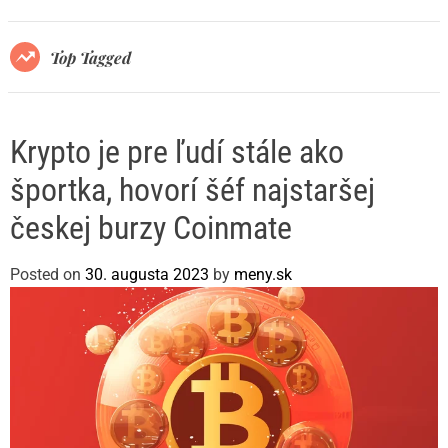
r
m
o
Top Tagged
d
e
Krypto je pre ľudí stále ako
športka, hovorí šéf najstaršej
českej burzy Coinmate
Posted on
30. augusta 2023
by
meny.sk