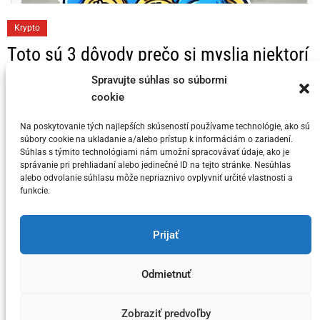
C
Krypto
a
Toto sú 3 dôvody prečo si myslia niektorí
t
KRYPTO Analytici, že Bitcoin dosahuje
e
Spravujte súhlas so súbormi
svoj vrchol v tomto cykle
g
cookie
o
Na poskytovanie tých najlepších skúseností používame technológie, ako sú
Posted on
5. júla 2024
by
meny.sk
r
súbory cookie na ukladanie a/alebo prístup k informáciám o zariadení.
i
Súhlas s týmito technológiami nám umožní spracovávať údaje, ako je
správanie pri prehliadaní alebo jedinečné ID na tejto stránke. Nesúhlas
e
alebo odvolanie súhlasu môže nepriaznivo ovplyvniť určité vlastnosti a
s
funkcie.
You have not selected any currencies to display
Prijať
Odmietnuť
Copyright © meny.sk/ meny@meny.sk 2026 .
Designed & Developed by
ThemeinWP Team
Zobraziť predvoľby