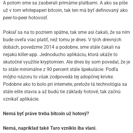
A potom sme sa zaoberali primárne platbami. A ako sa píše
už v tom whitepaperi bitcoin, tak ten má byť definovaný ako
peer-to-peer hotovosť.
Pokiaľ sa na to pozriem spätne, tak sme asi čakali, že sa ním
bude oveľa viac platiť, než tomu je dnes. V tých drevných
dobách, povedzme 2014 a podobne, sme stále čakali na
nejakú killer-app. Jednoducho aplikáciu, ktorá ukáže to
skutočné využitie kryptomien. Ale dnes by som povedal, že je
to stále minimálne z 90 percent stále špekulácie. Podľa
môjho názoru to však zodpovedá tej adopčnej krivke.
Podobne ako to bolo pri internete, pretože tá technológia sa
stále ešte stavia a až budú tie základy hotové, tak začnú
vznikať aplikácie.
Nemá byť práve treba bitcoin už hotový?
Nemá, napríklad také Taro vzniklo iba vlani.