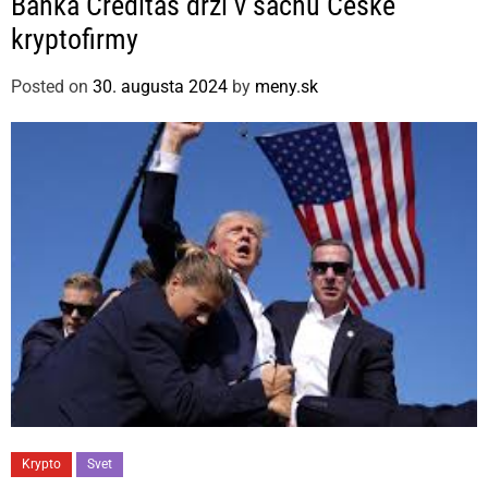
Banka Creditas drží v šachu České
t
kryptofirmy
e
g
Posted on
30. augusta 2024
by
meny.sk
o
r
i
e
s
C
Krypto
Svet