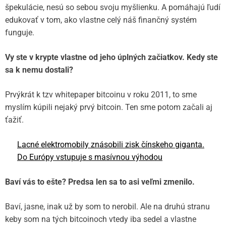
špekulácie, nesú so sebou svoju myšlienku. A pomáhajú ľudí
edukovať v tom, ako vlastne celý náš finančný systém
funguje.
Vy ste v krypte vlastne od jeho úplných začiatkov. Kedy ste
sa k nemu dostali?
Prvýkrát k tzv whitepaper bitcoinu v roku 2011, to sme
myslím kúpili nejaký prvý bitcoin. Ten sme potom začali aj
ťažiť.
Lacné elektromobily znásobili zisk čínskeho giganta.
Do Európy vstupuje s masívnou výhodou
Baví vás to ešte? Predsa len sa to asi veľmi zmenilo.
Baví, jasne, inak už by som to nerobil. Ale na druhú stranu
keby som na tých bitcoinoch vtedy iba sedel a vlastne