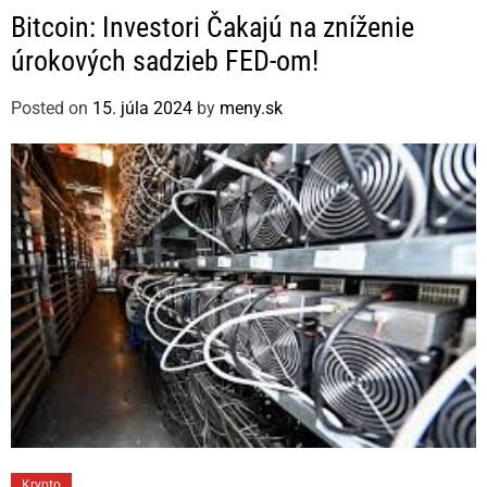
a
Bitcoin: Investori Čakajú na zníženie
t
úrokových sadzieb FED-om!
e
g
Posted on
15. júla 2024
by
meny.sk
o
r
i
e
s
C
Krypto