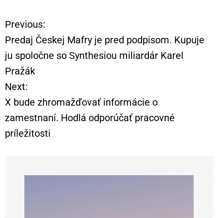
Previous:
N
Predaj Českej Mafry je pred podpisom. Kupuje
a
ju spoločne so Synthesiou miliardár Karel
Pražák
v
Next:
i
X bude zhromažďovať informácie o
zamestnaní. Hodlá odporúčať pracovné
g
príležitosti
á
c
i
a