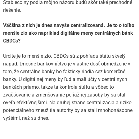
Stablecoiny podľa môjho názoru budú skôr také prechodné
riešenie.
Väčšina z nich je dnes navyše centralizovaná. Je to o toľko
menšie zlo ako napríklad digitálne meny centrálnych bánk
CBDCs?
Určite je to menšie zlo. CBDCs sú z pohľadu štátu skvelý
nápad. Dnešné bankovníctvo je vlastne dosť obmedzené v
tom, že centrálne banky ho fakticky riadia cez komerčné
banky. U digitálnej meny by ľudia mali účty v centrálnych
bankách priamo, takže tá kontrola štátu a vôbec to
zväčšovanie a zmenšovanie peňažnej zásoby by sa stali
oveľa efektívnejšími. Na druhej strane centralizácia a riziko
potenciálneho zneužitia autority by sa stali mnohonásobne
vyššími, než sú dnes.