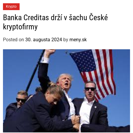
C
Krypto
a
Banka Creditas drží v šachu České
t
kryptofirmy
e
g
Posted on
30. augusta 2024
by
meny.sk
o
r
i
e
s