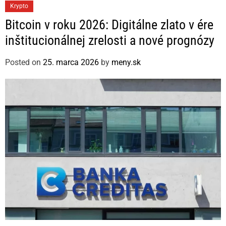
C
Krypto
a
Bitcoin v roku 2026: Digitálne zlato v ére
t
inštitucionálnej zrelosti a nové prognózy
e
g
Posted on
25. marca 2026
by
meny.sk
o
r
i
e
s