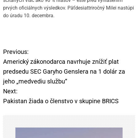
sčítaných viac ako 90 % hlasov – ešte pred vyhlásením
prvých oficiálnych výsledkov. Päťdesiattriročný Milei nastúpi
do úradu 10. decembra.
Previous:
N
Americký zákonodarca navrhuje znížiť plat
a
predsedu SEC Garyho Genslera na 1 dolár za
jeho „medvediu službu”
v
Next:
i
Pakistan žiada o členstvo v skupine BRICS
g
á