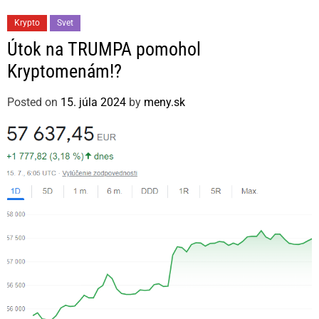
C
Krypto
Svet
a
Útok na TRUMPA pomohol
t
Kryptomenám!?
e
g
Posted on
15. júla 2024
by
meny.sk
o
r
i
e
s