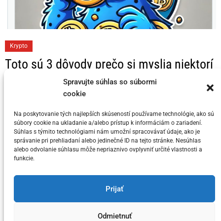
C
Krypto
a
Toto sú 3 dôvody prečo si myslia niektorí
t
KRYPTO Analytici, že Bitcoin dosahuje
e
Spravujte súhlas so súbormi
svoj vrchol v tomto cykle
g
cookie
o
Na poskytovanie tých najlepších skúseností používame technológie, ako sú
Posted on
5. júla 2024
by
meny.sk
r
súbory cookie na ukladanie a/alebo prístup k informáciám o zariadení.
i
Súhlas s týmito technológiami nám umožní spracovávať údaje, ako je
správanie pri prehliadaní alebo jedinečné ID na tejto stránke. Nesúhlas
e
alebo odvolanie súhlasu môže nepriaznivo ovplyvniť určité vlastnosti a
s
funkcie.
You have not selected any currencies to display
Prijať
Odmietnuť