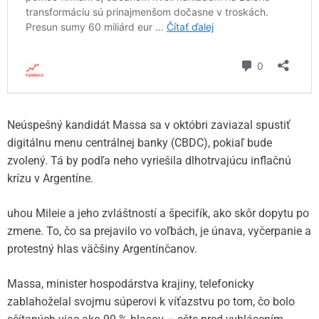
Neúspešný kandidát Massa sa v októbri zaviazal spustiť
digitálnu menu centrálnej banky (CBDC), pokiaľ bude
zvolený. Tá by podľa neho vyriešila dlhotrvajúcu inflačnú
krízu v Argentíne.
uhou Mileie a jeho zvláštností a špecifík, ako skôr dopytu po
zmene. To, čo sa prejavilo vo voľbách, je únava, vyčerpanie a
protestný hlas väčšiny Argentínčanov.
Massa, minister hospodárstva krajiny, telefonicky
zablahoželal svojmu súperovi k víťazstvu po tom, čo bolo