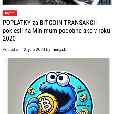
C
Krypto
a
POPLATKY za BITCOIN TRANSAKCII
t
poklesli na Minimum podobne ako v roku
e
2020
g
o
Posted on
12. júla 2024
by
meny.sk
r
i
e
s