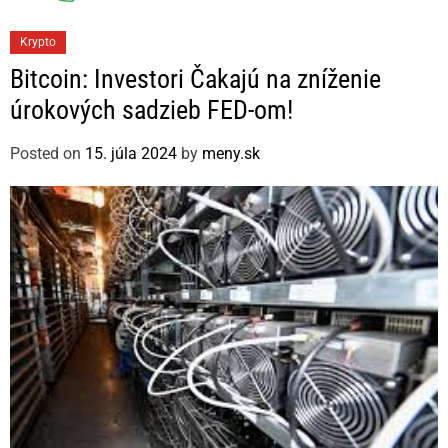
C
Krypto
a
Bitcoin: Investori Čakajú na zníženie
t
úrokových sadzieb FED-om!
e
g
Posted on
15. júla 2024
by
meny.sk
o
r
i
e
s