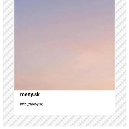
c
i
a
v
č
l
á
meny.sk
n
http://meny.sk
k
u