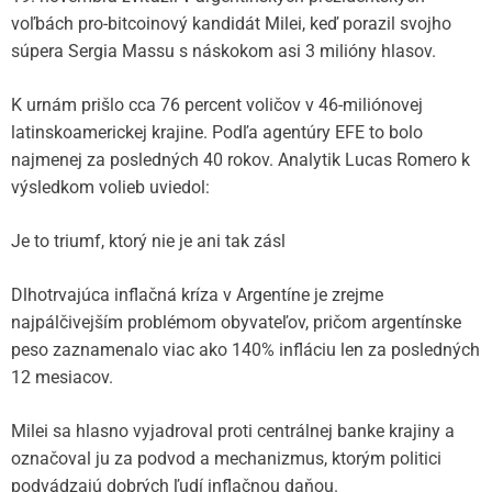
voľbách pro-bitcoinový kandidát Milei, keď porazil svojho
súpera Sergia Massu s náskokom asi 3 milióny hlasov.
K urnám prišlo cca 76 percent voličov v 46-miliónovej
latinskoamerickej krajine. Podľa agentúry EFE to bolo
najmenej za posledných 40 rokov. Analytik Lucas Romero k
výsledkom volieb uviedol:
Je to triumf, ktorý nie je ani tak zásl
Dlhotrvajúca inflačná kríza v Argentíne je zrejme
najpálčivejším problémom obyvateľov, pričom argentínske
peso zaznamenalo viac ako 140% infláciu len za posledných
12 mesiacov.
Milei sa hlasno vyjadroval proti centrálnej banke krajiny a
označoval ju za podvod a mechanizmus, ktorým politici
podvádzajú dobrých ľudí inflačnou daňou.