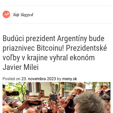
r
m
o
Top Tagged
d
e
Budúci prezident Argentíny bude
priaznivec Bitcoinu! Prezidentské
voľby v krajine vyhral ekonóm
Javier Milei
Posted on
23. novembra 2023
by
meny.sk