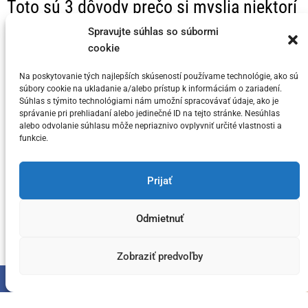
Toto sú 3 dôvody prečo si myslia niektorí
t
KRYPTO Analytici, že Bitcoin dosahuje
e
Spravujte súhlas so súbormi
svoj vrchol v tomto cykle
cookie
g
o
Na poskytovanie tých najlepších skúseností používame technológie, ako sú
Posted on
5. júla 2024
by
meny.sk
r
súbory cookie na ukladanie a/alebo prístup k informáciám o zariadení.
i
Súhlas s týmito technológiami nám umožní spracovávať údaje, ako je
správanie pri prehliadaní alebo jedinečné ID na tejto stránke. Nesúhlas
e
alebo odvolanie súhlasu môže nepriaznivo ovplyvniť určité vlastnosti a
s
funkcie.
You have not selected any currencies to display
Prijať
Odmietnuť
Copyright © meny.sk/ meny@meny.sk 2026 .
Designed & Developed by
ThemeinWP Team
Zobraziť predvoľby