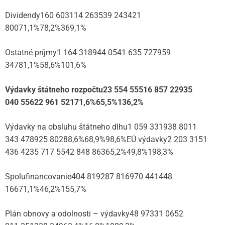
Dividendy160 603114 263539 243421
80071,1%78,2%369,1%
Ostatné príjmy1 164 318944 0541 635 727959
34781,1%58,6%101,6%
Výdavky štátneho rozpočtu
23 554 555
16 857 229
35
040 556
22 961 521
71,6%
65,5%
136,2%
Výdavky na obsluhu štátneho dlhu1 059 331938 8011
343 478925 80288,6%68,9%98,6%EÚ výdavky2 203 3151
436 4235 717 5542 848 86365,2%49,8%198,3%
Spolufinancovanie404 819287 816970 441448
16671,1%46,2%155,7%
Plán obnovy a odolnosti – výdavky48 97331 0652