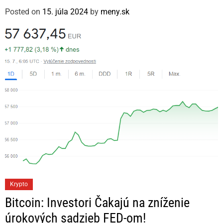
g
Posted on
15. júla 2024
by
meny.sk
o
r
i
e
s
C
Krypto
a
Bitcoin: Investori Čakajú na zníženie
t
úrokových sadzieb FED-om!
e