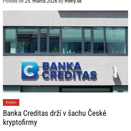
Posted on
25. marca 2026
by
meny.sk
o
r
i
e
s
C
Krypto
a
Banka Creditas drží v šachu České
t
kryptofirmy
e
g