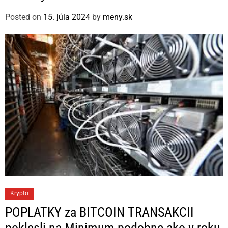
g
Posted on
15. júla 2024
by
meny.sk
o
r
i
e
s
C
Krypto
a
POPLATKY za BITCOIN TRANSAKCII
t