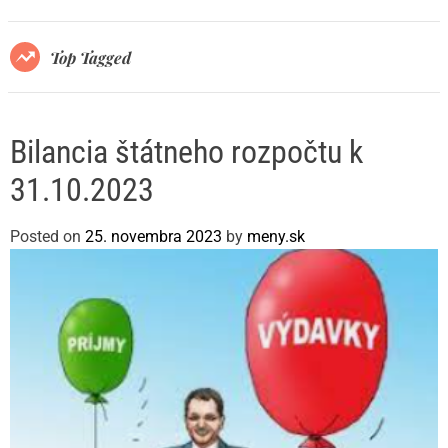
r
m
o
Top Tagged
d
e
Bilancia štátneho rozpočtu k
31.10.2023
Posted on
25. novembra 2023
by
meny.sk