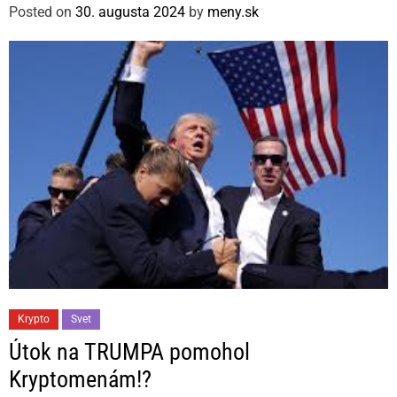
Posted on
30. augusta 2024
by
meny.sk
o
r
i
e
s
C
Krypto
Svet
a
Útok na TRUMPA pomohol
t
Kryptomenám!?
e