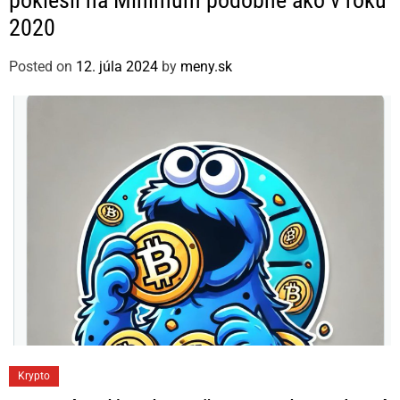
poklesli na Minimum podobne ako v roku
e
2020
g
o
Posted on
12. júla 2024
by
meny.sk
r
i
e
s
C
Krypto
a