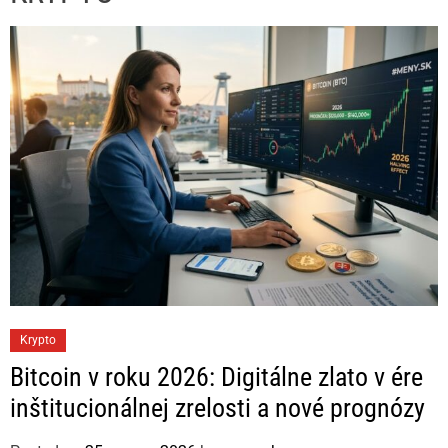
C
Krypto
a
Bitcoin v roku 2026: Digitálne zlato v ére
t
inštitucionálnej zrelosti a nové prognózy
e
g