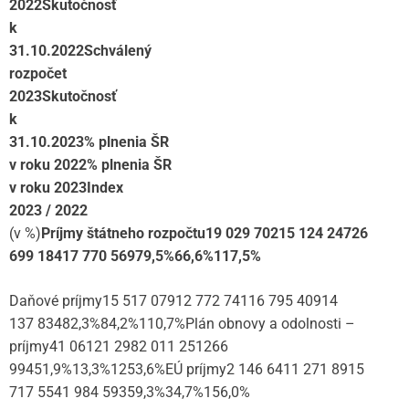
2022
Skutočnosť
k
31.10.2022
Schválený
rozpočet
2023
Skutočnosť
k
31.10.2023
% plnenia ŠR
v roku 2022
% plnenia ŠR
v roku 2023
Index
2023 / 2022
(v %)
Príjmy štátneho rozpočtu
19 029 702
15 124 247
26
699 184
17 770 569
79,5%
66,6%
117,5%
Daňové príjmy15 517 07912 772 74116 795 40914
137 83482,3%84,2%110,7%Plán obnovy a odolnosti –
príjmy41 06121 2982 011 251266
99451,9%13,3%1253,6%EÚ príjmy2 146 6411 271 8915
717 5541 984 59359,3%34,7%156,0%