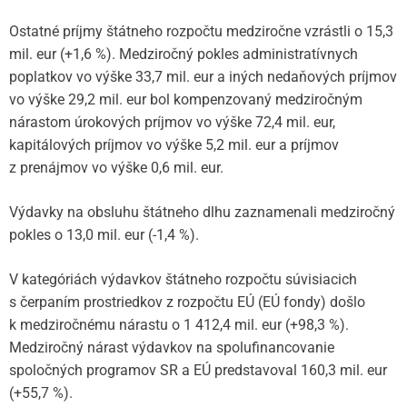
Ostatné príjmy štátneho rozpočtu medziročne vzrástli o 15,3
mil. eur (+1,6 %). Medziročný pokles administratívnych
poplatkov vo výške 33,7 mil. eur a iných nedaňových príjmov
vo výške 29,2 mil. eur bol kompenzovaný medziročným
nárastom úrokových príjmov vo výške 72,4 mil. eur,
kapitálových príjmov vo výške 5,2 mil. eur a príjmov
z prenájmov vo výške 0,6 mil. eur.
Výdavky na obsluhu štátneho dlhu zaznamenali medziročný
pokles o 13,0 mil. eur (-1,4 %).
V kategóriách výdavkov štátneho rozpočtu súvisiacich
s čerpaním prostriedkov z rozpočtu EÚ (EÚ fondy) došlo
k medziročnému nárastu o 1 412,4 mil. eur (+98,3 %).
Medziročný nárast výdavkov na spolufinancovanie
spoločných programov SR a EÚ predstavoval 160,3 mil. eur
(+55,7 %).