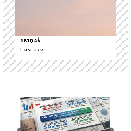
l
á
n
meny.sk
k
http://meny.sk
u
.