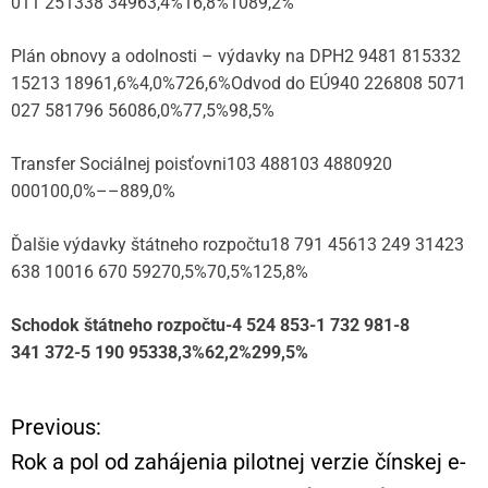
011 251338 34963,4%16,8%1089,2%
Plán obnovy a odolnosti – výdavky na DPH2 9481 815332
15213 18961,6%4,0%726,6%Odvod do EÚ940 226808 5071
027 581796 56086,0%77,5%98,5%
Transfer Sociálnej poisťovni103 488103 4880920
000100,0%––889,0%
Ďalšie výdavky štátneho rozpočtu18 791 45613 249 31423
638 10016 670 59270,5%70,5%125,8%
Schodok štátneho rozpočtu
-4 524 853
-1 732 981
-8
341 372
-5 190 953
38,3%
62,2%
299,5%
Previous:
N
Rok a pol od zahájenia pilotnej verzie čínskej e-
a