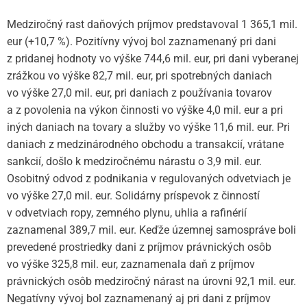
Medziročný rast daňových príjmov predstavoval 1 365,1 mil.
eur (+10,7 %). Pozitívny vývoj bol zaznamenaný pri dani
z pridanej hodnoty vo výške 744,6 mil. eur, pri dani vyberanej
zrážkou vo výške 82,7 mil. eur, pri spotrebných daniach
vo výške 27,0 mil. eur, pri daniach z používania tovarov
a z povolenia na výkon činnosti vo výške 4,0 mil. eur a pri
iných daniach na tovary a služby vo výške 11,6 mil. eur. Pri
daniach z medzinárodného obchodu a transakcií, vrátane
sankcií, došlo k medziročnému nárastu o 3,9 mil. eur.
Osobitný odvod z podnikania v regulovaných odvetviach je
vo výške 27,0 mil. eur. Solidárny príspevok z činností
v odvetviach ropy, zemného plynu, uhlia a rafinérií
zaznamenal 389,7 mil. eur. Keďže územnej samospráve boli
prevedené prostriedky dani z príjmov právnických osôb
vo výške 325,8 mil. eur, zaznamenala daň z príjmov
právnických osôb medziročný nárast na úrovni 92,1 mil. eur.
Negatívny vývoj bol zaznamenaný aj pri dani z príjmov