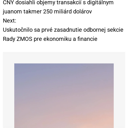
CNY dosiahli objemy transakcií s digitálnym
juanom takmer 250 miliárd dolárov
v
Next:
i
Uskutočnilo sa prvé zasadnutie odbornej sekcie
Rady ZMOS pre ekonomiku a financie
g
á
c
i
a
v
č