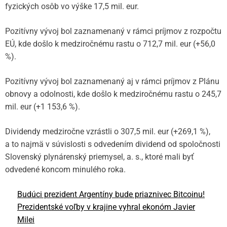
fyzických osôb vo výške 17,5 mil. eur.
Pozitívny vývoj bol zaznamenaný v rámci príjmov z rozpočtu
EÚ, kde došlo k medziročnému rastu o 712,7 mil. eur (+56,0
%).
Pozitívny vývoj bol zaznamenaný aj v rámci príjmov z Plánu
obnovy a odolnosti, kde došlo k medziročnému rastu o 245,7
mil. eur (+1 153,6 %).
Dividendy medziročne vzrástli o 307,5 mil. eur (+269,1 %),
a to najmä v súvislosti s odvedením dividend od spoločnosti
Slovenský plynárenský priemysel, a. s., ktoré mali byť
odvedené koncom minulého roka.
Budúci prezident Argentíny bude priaznivec Bitcoinu!
Prezidentské voľby v krajine vyhral ekonóm Javier
Milei