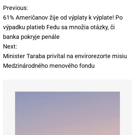
Previous:
N
61% Američanov žije od výplaty k výplate! Po
a
výpadku platieb Fedu sa množia otázky, či
banka pokryje penále
v
Next:
i
Minister Taraba privítal na envirorezorte misiu
Medzinárodného menového fondu
g
á
c
i
a