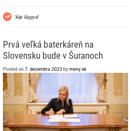
r
m
o
Top Tagged
d
e
Prvá veľká baterkáreň na
Slovensku bude v Šuranoch
Posted on
7. decembra 2023
by
meny.sk