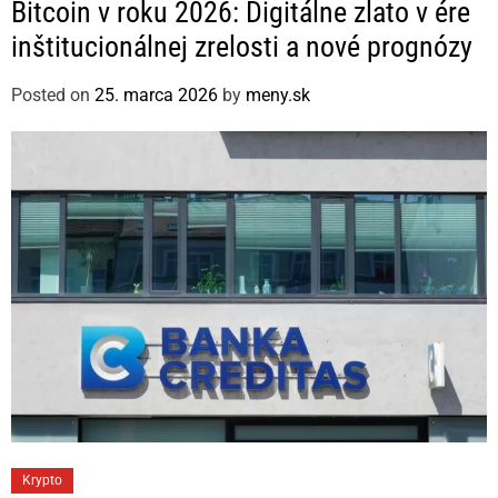
Bitcoin v roku 2026: Digitálne zlato v ére
t
inštitucionálnej zrelosti a nové prognózy
e
g
Posted on
25. marca 2026
by
meny.sk
o
r
i
e
s
C
Krypto