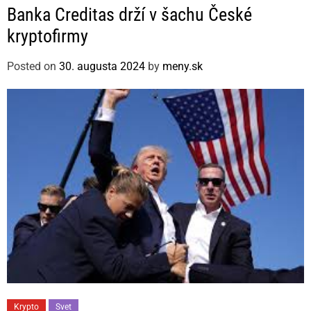
a
Banka Creditas drží v šachu České
t
kryptofirmy
e
g
Posted on
30. augusta 2024
by
meny.sk
o
r
i
e
s
C
Krypto
Svet