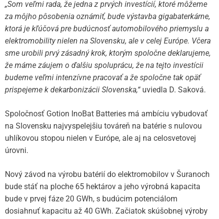
„Som veľmi rada, že jedna z prvých investícií, ktoré môžeme
za môjho pôsobenia oznámiť, bude výstavba gigabaterkárne,
ktorá je kľúčová pre budúcnosť automobilového priemyslu a
elektromobility nielen na Slovensku, ale v celej Európe. Včera
sme urobili prvý zásadný krok, ktorým spoločne deklarujeme,
že máme záujem o ďalšiu spoluprácu, že na tejto investícii
budeme veľmi intenzívne pracovať a že spoločne tak opäť
prispejeme k dekarbonizácii Slovenska,“
uviedla D. Saková.
Spoločnosť Gotion InoBat Batteries má ambíciu vybudovať
na Slovensku najvyspelejšiu továreň na batérie s nulovou
uhlíkovou stopou nielen v Európe, ale aj na celosvetovej
úrovni.
Nový závod na výrobu batérií do elektromobilov v Šuranoch
bude stáť na ploche 65 hektárov a jeho výrobná kapacita
bude v prvej fáze 20 GWh, s budúcim potenciálom
dosiahnuť kapacitu až 40 GWh. Začiatok skúšobnej výroby