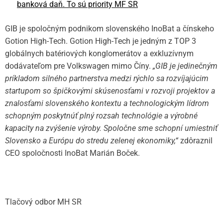
banková daň. To sú priority MF SR
GIB je spoločným podnikom slovenského InoBat a čínskeho
Gotion High-Tech. Gotion High-Tech je jedným z TOP 3
globálnych batériových konglomerátov a exkluzívnym
dodávateľom pre Volkswagen mimo Číny.
„GIB je jedinečným
príkladom silného partnerstva medzi rýchlo sa rozvíjajúcim
startupom so špičkovými skúsenosťami v rozvoji projektov a
znalosťami slovenského kontextu a technologickým lídrom
schopným poskytnúť plný rozsah technológie a výrobné
kapacity na zvýšenie výroby. Spoločne sme schopní umiestniť
Slovensko a Európu do stredu zelenej ekonomiky,“
zdôraznil
CEO spoločnosti InoBat Marián Boček.
Tlačový odbor MH SR