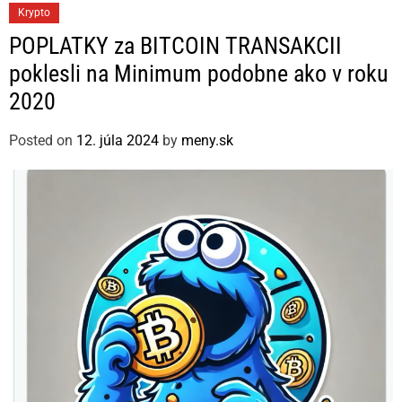
C
Krypto
a
POPLATKY za BITCOIN TRANSAKCII
t
poklesli na Minimum podobne ako v roku
e
2020
g
o
Posted on
12. júla 2024
by
meny.sk
r
i
e
s