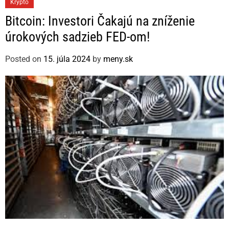
C
Krypto
a
Bitcoin: Investori Čakajú na zníženie
t
úrokových sadzieb FED-om!
e
g
Posted on
15. júla 2024
by
meny.sk
o
r
i
e
s