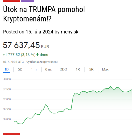
a
Útok na TRUMPA pomohol
t
Kryptomenám!?
e
g
Posted on
15. júla 2024
by
meny.sk
o
r
i
e
s