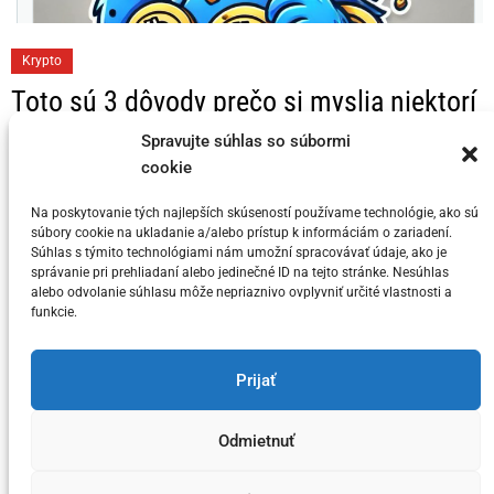
C
Krypto
a
Toto sú 3 dôvody prečo si myslia niektorí
t
KRYPTO Analytici, že Bitcoin dosahuje
e
Spravujte súhlas so súbormi
svoj vrchol v tomto cykle
g
cookie
o
Na poskytovanie tých najlepších skúseností používame technológie, ako sú
Posted on
5. júla 2024
by
meny.sk
r
súbory cookie na ukladanie a/alebo prístup k informáciám o zariadení.
i
Súhlas s týmito technológiami nám umožní spracovávať údaje, ako je
správanie pri prehliadaní alebo jedinečné ID na tejto stránke. Nesúhlas
e
alebo odvolanie súhlasu môže nepriaznivo ovplyvniť určité vlastnosti a
s
funkcie.
You have not selected any currencies to display
Prijať
Odmietnuť
Copyright © meny.sk/ meny@meny.sk 2026 .
Designed & Developed by
ThemeinWP Team