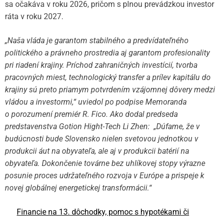
sa očakáva v roku 2026, pričom s plnou prevádzkou investor
ráta v roku 2027.
„Naša vláda je garantom stabilného a predvídateľného
politického a právneho prostredia aj garantom profesionality
pri riadení krajiny. Príchod zahraničných investícií, tvorba
pracovných miest, technologický transfer a prílev kapitálu do
krajiny sú preto priamym potvrdením vzájomnej dôvery medzi
vládou a investormi,“ uviedol po podpise Memoranda
o porozumení premiér R. Fico. Ako dodal predseda
predstavenstva Gotion Hight-Tech Li Zhen: „Dúfame, že v
budúcnosti bude Slovensko nielen svetovou jednotkou v
produkcii áut na obyvateľa, ale aj v produkcii batérií na
obyvateľa. Dokončenie továrne bez uhlíkovej stopy výrazne
posunie proces udržateľného rozvoja v Európe a prispeje k
novej globálnej energetickej transformácii.“
Financie na 13. dôchodky, pomoc s hypotékami či