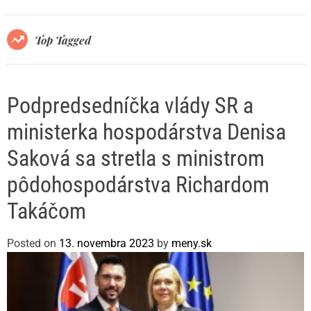
r
m
o
Top Tagged
d
e
Podpredsedníčka vlády SR a
ministerka hospodárstva Denisa
Saková sa stretla s ministrom
pôdohospodárstva Richardom
Takáčom
Posted on
13. novembra 2023
by
meny.sk