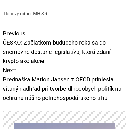
Tlačový odbor MH SR
Previous:
N
ČESKO: Začiatkom budúceho roka sa do
a
snemovne dostane legislatíva, ktorá zdaní
krypto ako akcie
v
Next:
i
Prednáška Marion Jansen z OECD priniesla
vítaný nadhľad pri tvorbe dlhodobých politík na
g
ochranu nášho poľnohospodárskeho trhu
á
c