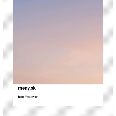
i
a
v
č
l
á
n
k
meny.sk
http://meny.sk
u