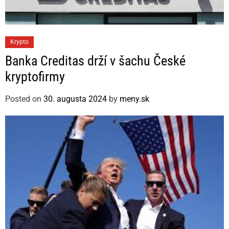
C
Krypto
a
Banka Creditas drží v šachu České
t
kryptofirmy
e
g
Posted on
30. augusta 2024
by
meny.sk
o
r
i
e
s