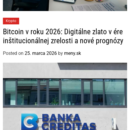
C
Krypto
a
Bitcoin v roku 2026: Digitálne zlato v ére
t
inštitucionálnej zrelosti a nové prognózy
e
g
Posted on
25. marca 2026
by
meny.sk
o
r
i
e
s