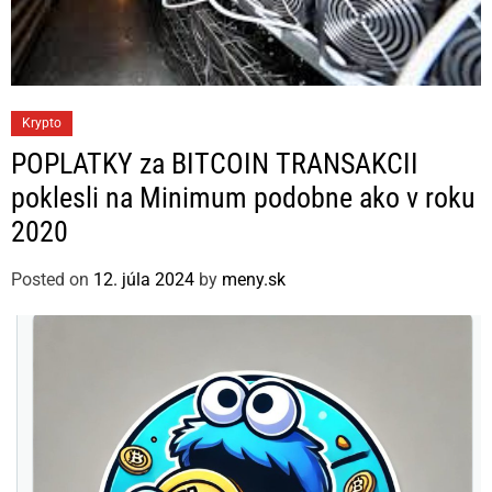
C
Krypto
a
POPLATKY za BITCOIN TRANSAKCII
t
poklesli na Minimum podobne ako v roku
e
2020
g
o
Posted on
12. júla 2024
by
meny.sk
r
i
e
s