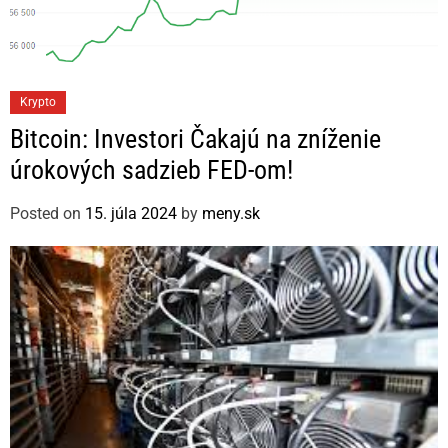
C
Krypto
a
Bitcoin: Investori Čakajú na zníženie
t
úrokových sadzieb FED-om!
e
g
Posted on
15. júla 2024
by
meny.sk
o
r
i
e
s