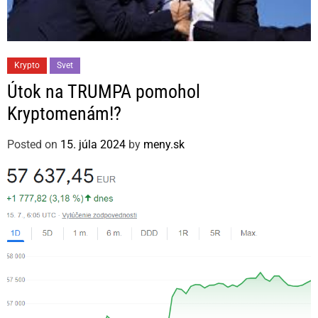
C
Krypto
Svet
a
Útok na TRUMPA pomohol
t
Kryptomenám!?
e
g
Posted on
15. júla 2024
by
meny.sk
o
r
i
e
s