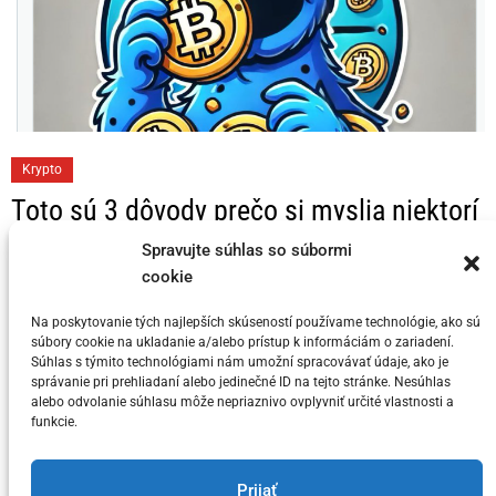
C
Krypto
a
Toto sú 3 dôvody prečo si myslia niektorí
t
KRYPTO Analytici, že Bitcoin dosahuje
e
Spravujte súhlas so súbormi
svoj vrchol v tomto cykle
g
cookie
o
Na poskytovanie tých najlepších skúseností používame technológie, ako sú
Posted on
5. júla 2024
by
meny.sk
r
súbory cookie na ukladanie a/alebo prístup k informáciám o zariadení.
i
Súhlas s týmito technológiami nám umožní spracovávať údaje, ako je
správanie pri prehliadaní alebo jedinečné ID na tejto stránke. Nesúhlas
e
alebo odvolanie súhlasu môže nepriaznivo ovplyvniť určité vlastnosti a
s
funkcie.
You have not selected any currencies to display
Prijať