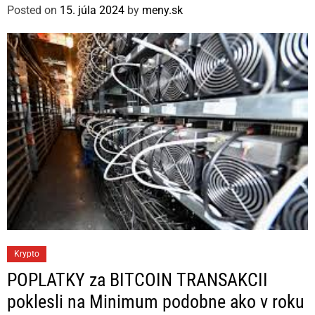
g
Posted on
15. júla 2024
by
meny.sk
o
r
i
e
s
C
Krypto
a
POPLATKY za BITCOIN TRANSAKCII
t
poklesli na Minimum podobne ako v roku
e