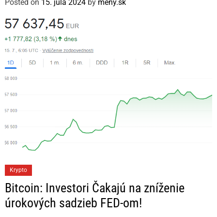
Posted on
15. júla 2024
by
meny.sk
o
r
i
e
s
C
Krypto
a
Bitcoin: Investori Čakajú na zníženie
t
úrokových sadzieb FED-om!
e