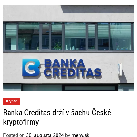
r
i
e
s
C
Krypto
a
Banka Creditas drží v šachu České
t
kryptofirmy
e
g
Posted on
30. augusta 2024
by
meny.sk