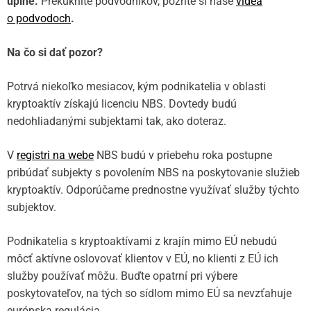
úplne.
Prekuknite podvodníkov, pozrite si naše
videá
o podvodoch
.
Na čo si dať pozor?
Potrvá niekoľko mesiacov, kým podnikatelia v oblasti
kryptoaktív získajú licenciu NBS. Dovtedy budú
nedohliadanými subjektami tak, ako doteraz.
V
registri na webe
NBS budú v priebehu roka postupne
pribúdať subjekty s povolením NBS na poskytovanie služieb
kryptoaktív. Odporúčame prednostne využívať služby týchto
subjektov.
Podnikatelia s kryptoaktívami z krajín mimo EÚ nebudú
môcť aktívne oslovovať klientov v EÚ, no klienti z EÚ ich
služby používať môžu. Buďte opatrní pri výbere
poskytovateľov, na tých so sídlom mimo EÚ sa nevzťahuje
európska regulácia.