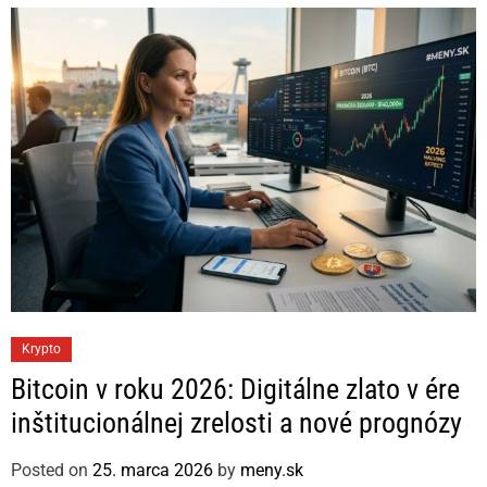
C
Krypto
a
Bitcoin v roku 2026: Digitálne zlato v ére
t
inštitucionálnej zrelosti a nové prognózy
e
g
Posted on
25. marca 2026
by
meny.sk
o