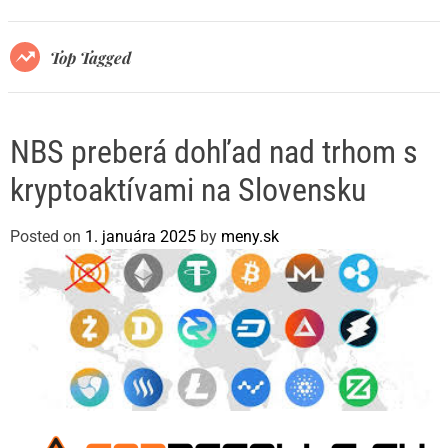
r
m
o
Top Tagged
d
e
NBS preberá dohľad nad trhom s
kryptoaktívami na Slovensku
Posted on
1. januára 2025
by
meny.sk