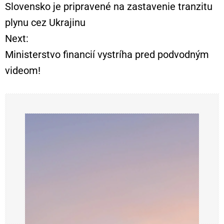
Slovensko je pripravené na zastavenie tranzitu
a
plynu cez Ukrajinu
Next:
v
Ministerstvo financií vystríha pred podvodným
i
videom!
g
á
c
i
a
v