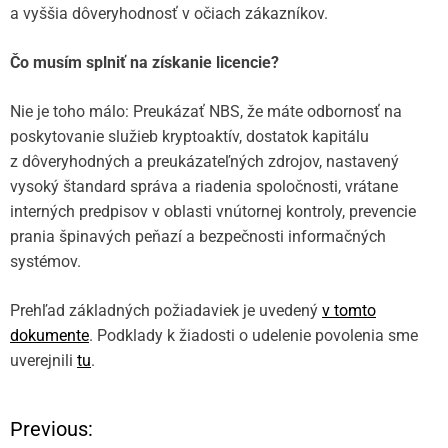
a vyššia dôveryhodnosť v očiach zákazníkov.
Čo musím splniť na získanie licencie?
Nie je toho málo: Preukázať NBS, že máte odbornosť na
poskytovanie služieb kryptoaktív, dostatok kapitálu
z dôveryhodných a preukázateľných zdrojov, nastavený
vysoký štandard správa a riadenia spoločnosti, vrátane
interných predpisov v oblasti vnútornej kontroly, prevencie
prania špinavých peňazí a bezpečnosti informačných
systémov.
Prehľad základných požiadaviek je uvedený
v tomto
dokumente
. Podklady k žiadosti o udelenie povolenia sme
uverejnili
tu
.
Previous:
N