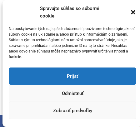
t
KRYPTO Analytici, že Bitcoin dosahuje
e
Spravujte súhlas so súbormi
svoj vrchol v tomto cykle
cookie
g
o
Na poskytovanie tých najlepších skúseností používame technológie, ako sú
Posted on
5. júla 2024
by
meny.sk
r
súbory cookie na ukladanie a/alebo prístup k informáciám o zariadení.
i
Súhlas s týmito technológiami nám umožní spracovávať údaje, ako je
správanie pri prehliadaní alebo jedinečné ID na tejto stránke. Nesúhlas
e
alebo odvolanie súhlasu môže nepriaznivo ovplyvniť určité vlastnosti a
s
funkcie.
You have not selected any currencies to display
Prijať
Odmietnuť
Copyright © meny.sk/ meny@meny.sk 2026 .
Designed & Developed by
ThemeinWP Team
Zobraziť predvoľby