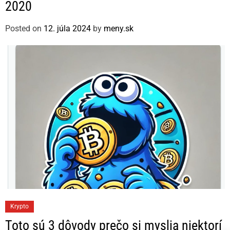
2020
g
o
Posted on
12. júla 2024
by
meny.sk
r
i
e
s
C
Krypto
a
Toto sú 3 dôvody prečo si myslia niektorí