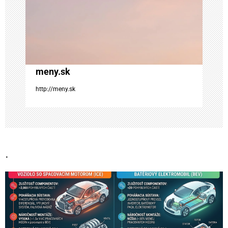
č
l
á
meny.sk
n
http://meny.sk
k
u
.