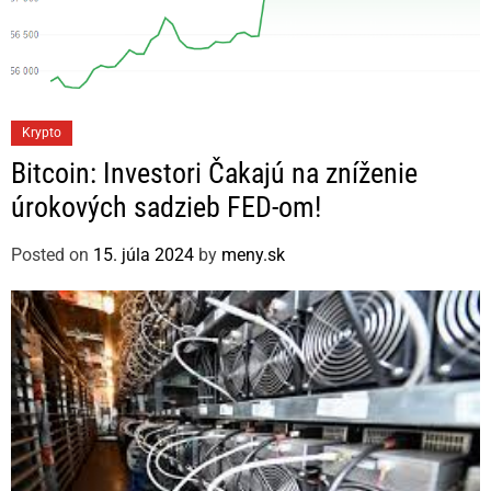
C
Krypto
a
Bitcoin: Investori Čakajú na zníženie
t
úrokových sadzieb FED-om!
e
g
Posted on
15. júla 2024
by
meny.sk
o
r
i
e
s