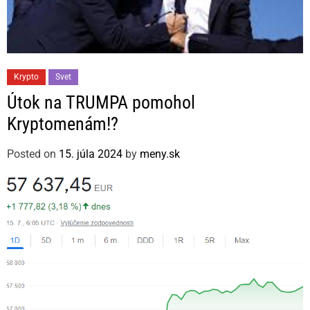
C
Krypto
Svet
a
Útok na TRUMPA pomohol
t
Kryptomenám!?
e
g
Posted on
15. júla 2024
by
meny.sk
o
r
i
e
s