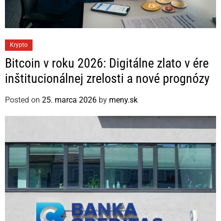
C
Krypto
a
Bitcoin v roku 2026: Digitálne zlato v ére
t
inštitucionálnej zrelosti a nové prognózy
e
g
Posted on
25. marca 2026
by
meny.sk
o
r
i
e
s