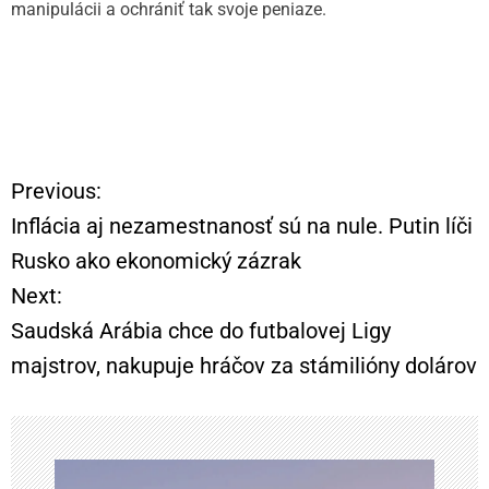
manipulácii a ochrániť tak svoje peniaze.
Previous:
N
Inflácia aj nezamestnanosť sú na nule. Putin líči
a
Rusko ako ekonomický zázrak
Next:
v
Saudská Arábia chce do futbalovej Ligy
i
majstrov, nakupuje hráčov za stámilióny dolárov
g
á