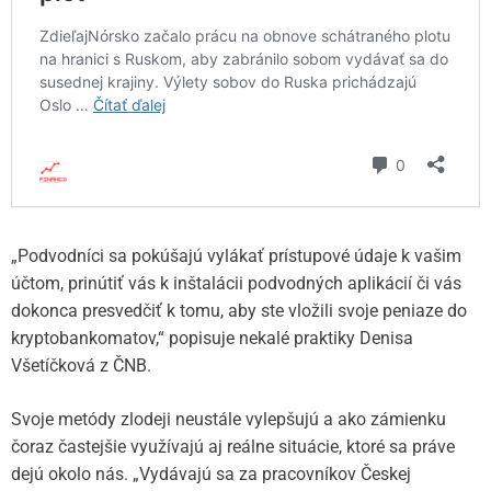
„Podvodníci sa pokúšajú vylákať prístupové údaje k vašim
účtom, prinútiť vás k inštalácii podvodných aplikácií či vás
dokonca presvedčiť k tomu, aby ste vložili svoje peniaze do
kryptobankomatov,“ popisuje nekalé praktiky Denisa
Všetíčková z ČNB.
Svoje metódy zlodeji neustále vylepšujú a ako zámienku
čoraz častejšie využívajú aj reálne situácie, ktoré sa práve
dejú okolo nás. „Vydávajú sa za pracovníkov Českej