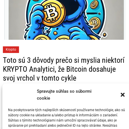
C
Krypto
a
Toto sú 3 dôvody prečo si myslia niektorí
t
KRYPTO Analytici, že Bitcoin dosahuje
e
svoj vrchol v tomto cykle
g
o
Posted on
5. júla 2024
by
meny.sk
Spravujte súhlas so súbormi
r
cookie
i
e
Na poskytovanie tých najlepších skúseností používame technológie, ako sú
s
súbory cookie na ukladanie a/alebo prístup k informáciám o zariadení.
Súhlas s týmito technológiami nám umožní spracovávať údaje, ako je
You have not selected any currencies to display
správanie pri prehliadaní alebo jedinečné ID na tejto stránke. Nesúhlas