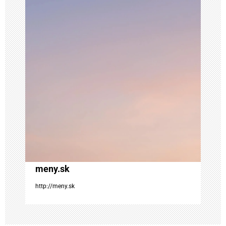
c
i
a
v
č
l
á
meny.sk
n
http://meny.sk
k