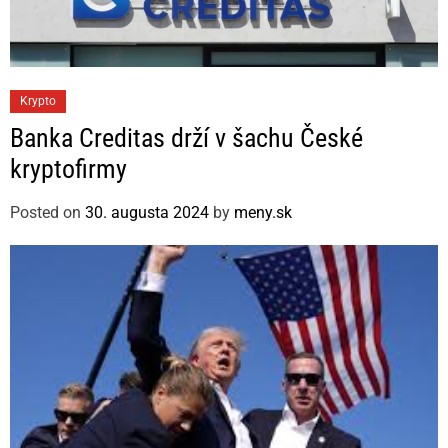
C
Krypto
a
Banka Creditas drží v šachu České
t
kryptofirmy
e
g
Posted on
30. augusta 2024
by
meny.sk
o
r
i
e
s