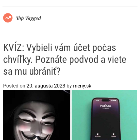
r
m
o
Top Tagged
d
e
KVÍZ: Vybieli vám účet počas
chvíľky. Poznáte podvod a viete
sa mu ubrániť?
Posted on
20. augusta 2023
by
meny.sk