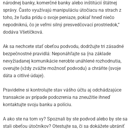
národnej banky, komerčné banky alebo inštitúcií štátnej
správy. Často využívajú manipuláciu útočiacu na strach z
toho, že ľudia prídu o svoje peniaze, pokiaľ hneď niečo
nepodniknú, čo je veľmi silný presvedčovací prostriedok,“
dodáva Všetíčková.
Ak sa nechcete stať obeťou podvodu, dodržujte tri zásadné
bezpečnostné pravidlá: Neponáhľajte sa (na základe
nevyžiadanej komunikácie nerobte unáhlené rozhodnutia,
overujte (vždy zvážte možnosť podvodu) a chráňte (svoje
dáta a citlivé údaje).
Pravidelne si kontrolujte stav vášho účtu aj odchádzajúce
transakcie av prípade podozrenia na zneužitie ihneď
kontaktujte svoju banku a políciu.
A ako ste na tom vy? Spoznali by ste podvod alebo by ste sa
stali obeťou útočníkov? Otestujte sa, či sa dokážete ubrániť