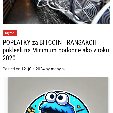
C
Krypto
a
POPLATKY za BITCOIN TRANSAKCII
t
poklesli na Minimum podobne ako v roku
e
2020
g
o
Posted on
12. júla 2024
by
meny.sk
r
i
e
s