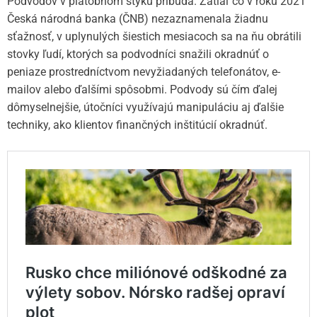
Podvodov v platobnom styku pribúda. Zatiaľ čo v roku 2021
Česká národná banka (ČNB) nezaznamenala žiadnu
sťažnosť, v uplynulých šiestich mesiacoch sa na ňu obrátili
stovky ľudí, ktorých sa podvodníci snažili okradnúť o
peniaze prostredníctvom nevyžiadaných telefonátov, e-
mailov alebo ďalšími spôsobmi. Podvody sú čím ďalej
dômyselnejšie, útočníci využívajú manipuláciu aj ďalšie
techniky, ako klientov finančných inštitúcií okradnúť.