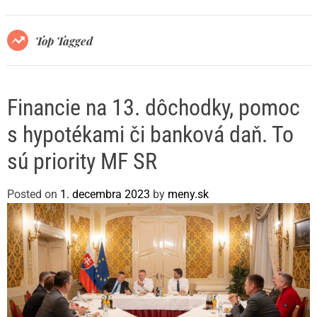
r
m
o
Top Tagged
d
e
Financie na 13. dôchodky, pomoc
s hypotékami či banková daň. To
sú priority MF SR
Posted on
1. decembra 2023
by
meny.sk