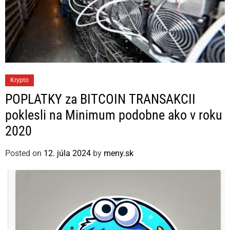
C
Krypto
a
POPLATKY za BITCOIN TRANSAKCII
t
poklesli na Minimum podobne ako v roku
e
2020
g
o
Posted on
12. júla 2024
by
meny.sk
r
i
e
s