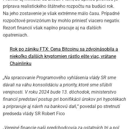
príprava realistického štátneho rozpočtu na budúci rok.
Na jeho zostavenie je však extrémne málo času. Prípadné
rozpočtové provizórium by mohlo priniesť viacero negatív.
Rezort financií však naplno pracuje aj na ďalších
opatreniach.
Rok po zániku FTX: Cena Bitcoinu sa zdvojnásobila a
niekoľko ďalších kryptomien rástlo ešte viac, vrátane
Chainlinku
„Na spracovanie Programového vyhlásenia vlády SR sme
dávali na váhu konsolidáciu a priority, ktoré sme sľúbili
verejnosti. V roku 2024 bude 13. dôchodok, ministerstvo
financií predstaví postup pri bonifikácii úrokov pri hypotékach
a pripravuje aj návrh na bankovú daň,“
povedal po stretnutí
predseda vlády SR Robert Fico
„Verejné financie naši predchodcovia za ostatných tri a pol