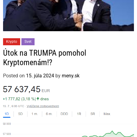
C
Krypto
Svet
a
Útok na TRUMPA pomohol
t
Kryptomenám!?
e
g
Posted on
15. júla 2024
by
meny.sk
o
r
i
e
s