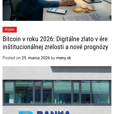
C
Krypto
a
Bitcoin v roku 2026: Digitálne zlato v ére
t
inštitucionálnej zrelosti a nové prognózy
e
g
Posted on
25. marca 2026
by
meny.sk
o
r
i
e
s