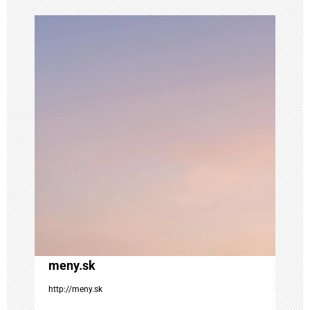
g
á
c
i
a
v
č
l
meny.sk
á
http://meny.sk