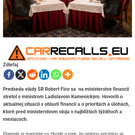
Zdieľaj
Predseda vlády SR Robert Fico sa na ministerstve financií
stretol s ministrom Ladislavom Kamenickým. Hovorili o
aktuálnej situácii v oblasti financií a o prioritách a úlohách,
ktoré pred ministerstvom stoja v najbližších týždňoch a
mesiacoch.
Premiér aj minister sa zhodli v tom, že úplnou prioritou je