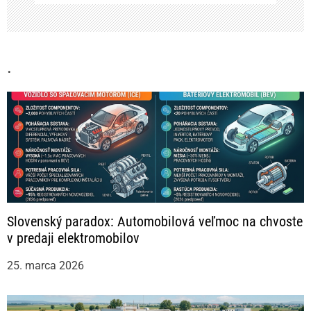
n
k
.
u
Slovenský paradox: Automobilová veľmoc na chvoste
v predaji elektromobilov
25. marca 2026