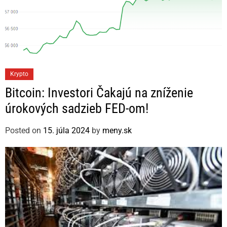
C
Krypto
a
Bitcoin: Investori Čakajú na zníženie
t
úrokových sadzieb FED-om!
e
g
Posted on
15. júla 2024
by
meny.sk
o
r
i
e
s