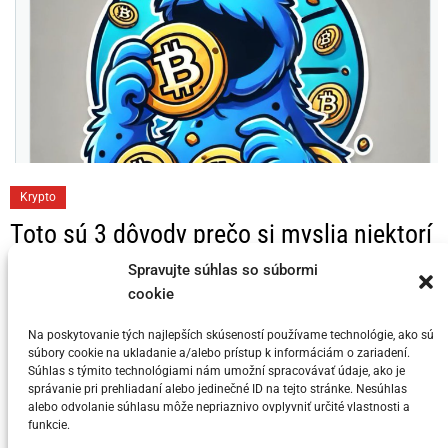
C
Krypto
a
Toto sú 3 dôvody prečo si myslia niektorí
t
KRYPTO Analytici, že Bitcoin dosahuje
e
Spravujte súhlas so súbormi
svoj vrchol v tomto cykle
g
cookie
o
Na poskytovanie tých najlepších skúseností používame technológie, ako sú
Posted on
5. júla 2024
by
meny.sk
r
súbory cookie na ukladanie a/alebo prístup k informáciám o zariadení.
i
Súhlas s týmito technológiami nám umožní spracovávať údaje, ako je
správanie pri prehliadaní alebo jedinečné ID na tejto stránke. Nesúhlas
e
alebo odvolanie súhlasu môže nepriaznivo ovplyvniť určité vlastnosti a
s
funkcie.
You have not selected any currencies to display