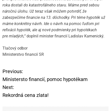
roka dostali do katastrofálneho stavu. Máme pred sebou
náročnú úlohu. Už teraz však môžem potvrdiť, že
zabezpečíme financie na 13. dôchodky. Pri téme hypoték už
máme konkrétny návrh. Ide o návrh na pomoc ľuďom pri
refixácii hypoték, ale aj nové podmienky pri hypotékach
pre mladých,“
doplnil minister financií Ladislav Kamenický.
Tlačový odbor
Ministerstvo financií SR
Previous:
N
Ministersto financií, pomoc hypotékam
a
Next:
Rekordná cena zlata!
v
i