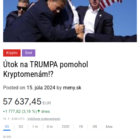
C
Krypto
Svet
a
Útok na TRUMPA pomohol
t
Kryptomenám!?
e
g
Posted on
15. júla 2024
by
meny.sk
o
r
i
e
s