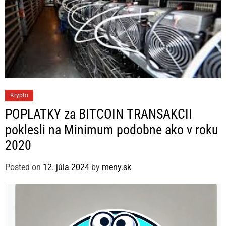
C
Krypto
a
POPLATKY za BITCOIN TRANSAKCII
t
poklesli na Minimum podobne ako v roku
e
2020
g
o
Posted on
12. júla 2024
by
meny.sk
r
i
e
s