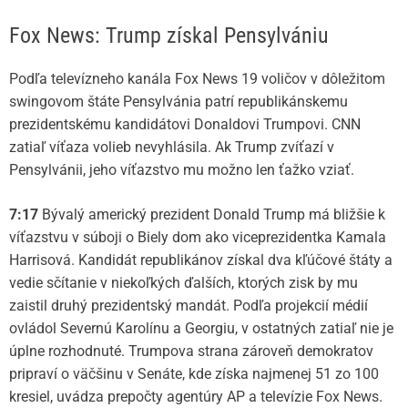
Fox News: Trump získal Pensylvániu
Podľa televízneho kanála Fox News 19 voličov v dôležitom
swingovom štáte Pensylvánia patrí republikánskemu
prezidentskému kandidátovi Donaldovi Trumpovi. CNN
zatiaľ víťaza volieb nevyhlásila. Ak Trump zvíťazí v
Pensylvánii, jeho víťazstvo mu možno len ťažko vziať.
7:17
Bývalý americký prezident Donald Trump má bližšie k
víťazstvu v súboji o Biely dom ako viceprezidentka Kamala
Harrisová. Kandidát republikánov získal dva kľúčové štáty a
vedie sčítanie v niekoľkých ďalších, ktorých zisk by mu
zaistil druhý prezidentský mandát. Podľa projekcií médií
ovládol Severnú Karolínu a Georgiu, v ostatných zatiaľ nie je
úplne rozhodnuté. Trumpova strana zároveň demokratov
pripraví o väčšinu v Senáte, kde získa najmenej 51 zo 100
kresiel, uvádza prepočty agentúry AP a televízie Fox News.