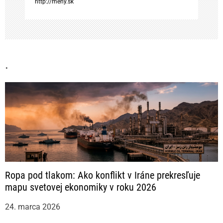
http://meny.sk
k
u
.
Ropa pod tlakom: Ako konflikt v Iráne prekresľuje
mapu svetovej ekonomiky v roku 2026
24. marca 2026