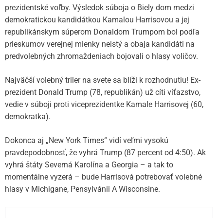
prezidentské voľby. Výsledok súboja o Biely dom medzi
demokratickou kandidátkou Kamalou Harrisovou a jej
republikánskym súperom Donaldom Trumpom bol podľa
prieskumov verejnej mienky neistý a obaja kandidáti na
predvolebných zhromaždeniach bojovali o hlasy voličov.
Najväčší volebný triler na svete sa blíži k rozhodnutiu! Ex-
prezident Donald Trump (78, republikán) už cíti víťazstvo,
vedie v súboji proti viceprezidentke Kamale Harrisovej (60,
demokratka).
Dokonca aj „New York Times“ vidí veľmi vysokú
pravdepodobnosť, že vyhrá Trump (87 percent od 4:50). Ak
vyhrá štáty Severná Karolína a Georgia – a tak to
momentálne vyzerá – bude Harrisová potrebovať volebné
hlasy v Michigane, Pensylvánii A Wisconsine.