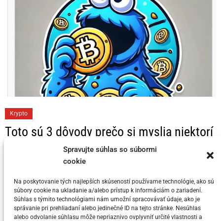
C
Krypto
a
Toto sú 3 dôvody prečo si myslia niektorí
t
KRYPTO Analytici, že Bitcoin dosahuje
e
Spravujte súhlas so súbormi
svoj vrchol v tomto cykle
g
cookie
o
Na poskytovanie tých najlepších skúseností používame technológie, ako sú
Posted on
5. júla 2024
by
meny.sk
r
súbory cookie na ukladanie a/alebo prístup k informáciám o zariadení.
i
Súhlas s týmito technológiami nám umožní spracovávať údaje, ako je
správanie pri prehliadaní alebo jedinečné ID na tejto stránke. Nesúhlas
e
alebo odvolanie súhlasu môže nepriaznivo ovplyvniť určité vlastnosti a