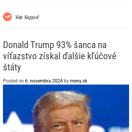
r
m
o
Top Tagged
d
e
Donald Trump 93% šanca na
víťazstvo získal ďalšie kľúčové
štáty
Posted on
6. novembra 2024
by
meny.sk