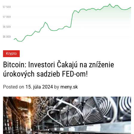
C
Krypto
a
Bitcoin: Investori Čakajú na zníženie
t
úrokových sadzieb FED-om!
e
g
Posted on
15. júla 2024
by
meny.sk
o
r
i
e
s