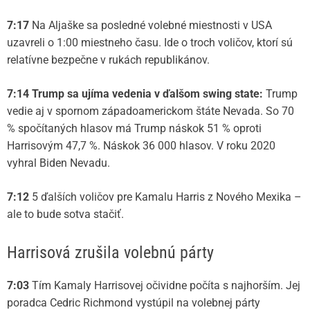
7:17
Na Aljaške sa posledné volebné miestnosti v USA
uzavreli o 1:00 miestneho času. Ide o troch voličov, ktorí sú
relatívne bezpečne v rukách republikánov.
7:14
Trump sa ujíma vedenia v ďalšom swing state:
Trump
vedie aj v spornom západoamerickom štáte Nevada. So 70
% spočítaných hlasov má Trump náskok 51 % oproti
Harrisovým 47,7 %. Náskok 36 000 hlasov. V roku 2020
vyhral Biden Nevadu.
7:12
5 ďalších voličov pre Kamalu Harris z Nového Mexika –
ale to bude sotva stačiť.
Harrisová zrušila volebnú párty
7:03
Tím Kamaly Harrisovej očividne počíta s najhorším. Jej
poradca Cedric Richmond vystúpil na volebnej párty