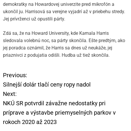
demokratky na Howardovej univerzite pred mikrofón a
ukončil ju. Harrisová sa verejne vyjadrí až v priebehu stredy.
Jej prívrženci už opustili párty.
Zdá sa, že na Howard University, kde Kamala Harris
sledovala volebnú noc, sa párty skončila. Ešte predtým, ako
jej poradca oznámil, že Harris sa dnes už neukáže, jej
priaznivci z podujatia odišli. Hudba už tiež skončila.
Previous:
N
Silnejší dolár tlačí ceny ropy nadol
a
Next:
NKÚ SR potvrdil závažne nedostatky pri
v
príprave a výstavbe priemyselných parkov v
i
rokoch 2020 až 2023