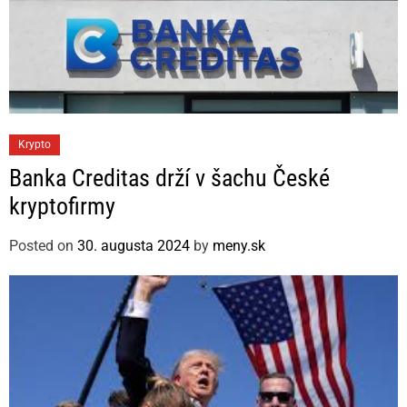
C
Krypto
a
Banka Creditas drží v šachu České
t
kryptofirmy
e
g
Posted on
30. augusta 2024
by
meny.sk
o
r
i
e
s