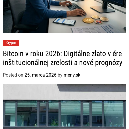
C
Krypto
a
Bitcoin v roku 2026: Digitálne zlato v ére
t
inštitucionálnej zrelosti a nové prognózy
e
g
Posted on
25. marca 2026
by
meny.sk
o
r
i
e
s