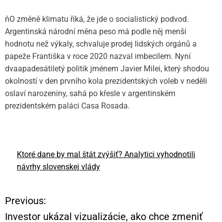
ňO změně klimatu říká, že jde o socialistický podvod.
Argentinská národní měna peso má podle něj menší
hodnotu než výkaly, schvaluje prodej lidských orgánů a
papeže Františka v roce 2020 nazval imbecilem. Nyní
dvaapadesátiletý politik jménem Javier Milei, který shodou
okolností v den prvního kola prezidentských voleb v neděli
oslaví narozeniny, sahá po křesle v argentinském
prezidentském paláci Casa Rosada.
Ktoré dane by mal štát zvýšiť? Analytici vyhodnotili
návrhy slovenskej vlády
Previous:
N
Investor ukázal vizualizácie, ako chce zmeniť