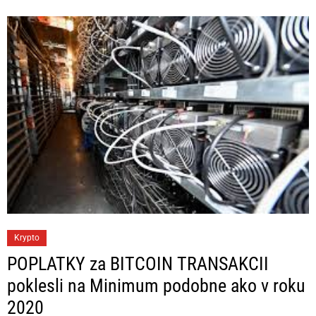
o
r
i
e
s
C
Krypto
a
POPLATKY za BITCOIN TRANSAKCII
t
poklesli na Minimum podobne ako v roku
e
2020
g