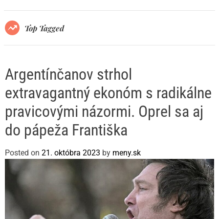
r
m
o
Top Tagged
d
e
Argentínčanov strhol
extravagantný ekonóm s radikálne
pravicovými názormi. Oprel sa aj
do pápeža Františka
Posted on
21. októbra 2023
by
meny.sk