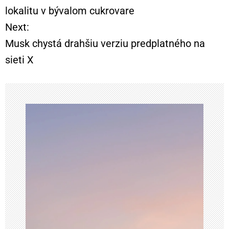
a
lokalitu v bývalom cukrovare
Next:
v
Musk chystá drahšiu verziu predplatného na
i
sieti X
g
á
c
i
a
v
č