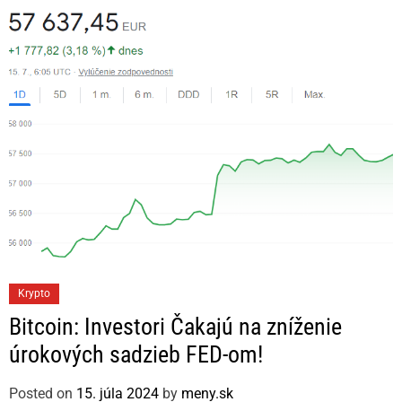
r
i
e
s
C
Krypto
a
Bitcoin: Investori Čakajú na zníženie
t
úrokových sadzieb FED-om!
e
g
Posted on
15. júla 2024
by
meny.sk