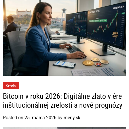
C
Krypto
a
Bitcoin v roku 2026: Digitálne zlato v ére
t
inštitucionálnej zrelosti a nové prognózy
e
g
Posted on
25. marca 2026
by
meny.sk
o
r