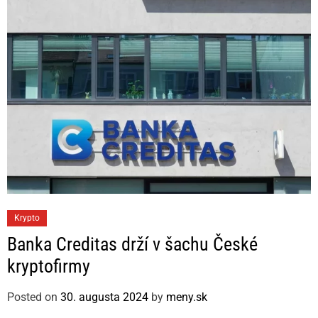
i
e
s
C
Krypto
a
Banka Creditas drží v šachu České
t
kryptofirmy
e
g
Posted on
30. augusta 2024
by
meny.sk
o