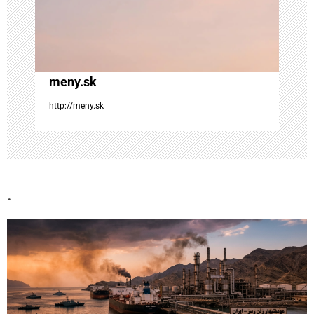
l
á
meny.sk
n
http://meny.sk
k
u
.