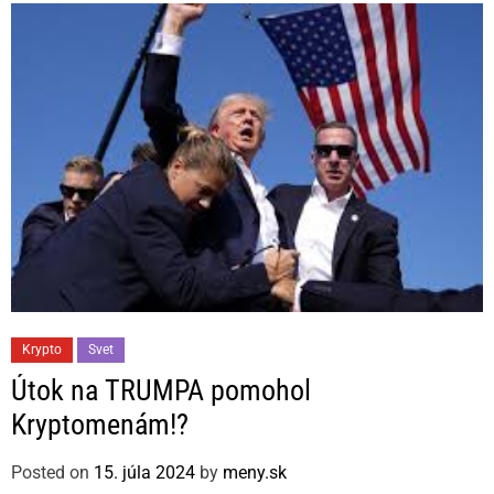
r
i
e
s
C
Krypto
Svet
a
Útok na TRUMPA pomohol
t
Kryptomenám!?
e
g
Posted on
15. júla 2024
by
meny.sk
o