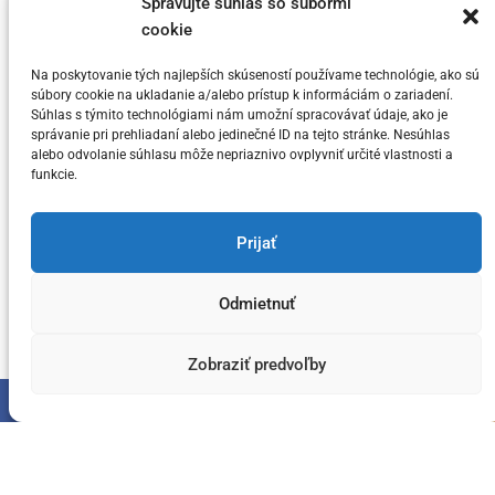
e
Spravujte súhlas so súbormi
svoj vrchol v tomto cykle
cookie
g
o
Na poskytovanie tých najlepších skúseností používame technológie, ako sú
Posted on
5. júla 2024
by
meny.sk
r
súbory cookie na ukladanie a/alebo prístup k informáciám o zariadení.
i
Súhlas s týmito technológiami nám umožní spracovávať údaje, ako je
správanie pri prehliadaní alebo jedinečné ID na tejto stránke. Nesúhlas
e
alebo odvolanie súhlasu môže nepriaznivo ovplyvniť určité vlastnosti a
s
funkcie.
You have not selected any currencies to display
Prijať
Odmietnuť
Copyright © meny.sk/ meny@meny.sk 2026 .
Designed & Developed by
ThemeinWP Team
Zobraziť predvoľby