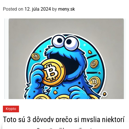
o
Posted on
12. júla 2024
by
meny.sk
r
i
e
s
C
Krypto
a
Toto sú 3 dôvody prečo si myslia niektorí
t
KRYPTO Analytici, že Bitcoin dosahuje