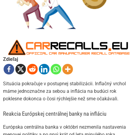
Zdieľaj
Situácia pokračuje v postupnej stabilizácii. Inflačný vrchol
máme jednoznačne za sebou a inflácia na budúci rok
poklesne dokonca o čosi rýchlejšie než sme očakávali.
Reakcia Európskej centrálnej banky na infláciu
Európska centrálna banka v októbri nezmenila nastavenia
menovej politiky a po prvý krát od leta minulého roka