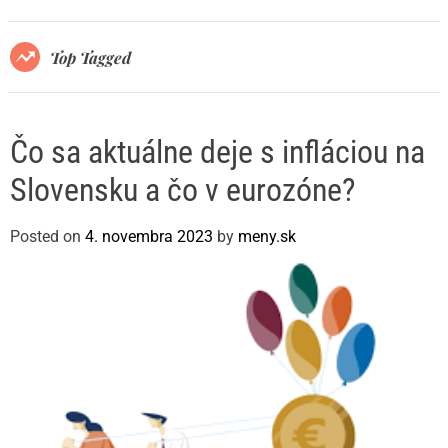
r
m
o
Top Tagged
d
e
Čo sa aktuálne deje s infláciou na
Slovensku a čo v eurozóne?
Posted on
4. novembra 2023
by
meny.sk