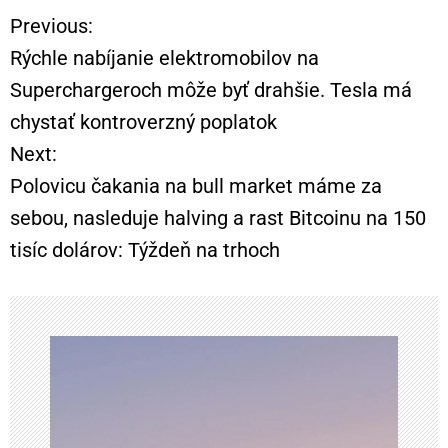
Previous:
N
Rýchle nabíjanie elektromobilov na
a
Superchargeroch môže byť drahšie. Tesla má
chystať kontroverzný poplatok
v
Next:
i
Polovicu čakania na bull market máme za
sebou, nasleduje halving a rast Bitcoinu na 150
g
tisíc dolárov: Týždeň na trhoch
á
c
i
a