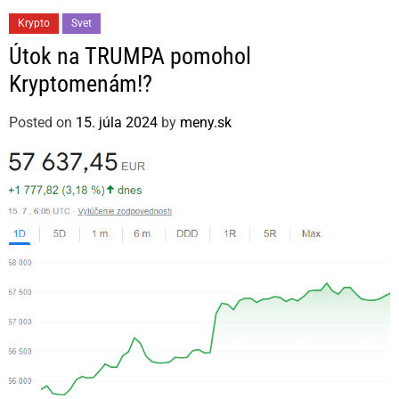
C
Krypto
Svet
a
Útok na TRUMPA pomohol
t
Kryptomenám!?
e
g
Posted on
15. júla 2024
by
meny.sk
o
r
i
e
s