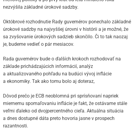
nezvýšila základné úrokové sadzby.
Októbrové rozhodnutie Rady guvernérov ponechalo základné
úrokové sadzby na najvyššej úrovni v histórii a je možné, že
sa zvyšovanie úrokových sadzieb skončilo. Či to tak naozaj
je, budeme vedieť o pár mesiacov.
Rada guvernérov bude o ďalších krokoch rozhodovať na
základe prichádzajúcich informácií, analýz
a aktualizovaného pohľadu na budúci vývoj inflácie
a ekonomiky. Tak ako tomu bolo aj doteraz,
Dôvod prečo je ECB neoblomná pri sprísňovaní napriek
miernemu spomaľovaniu inflácie je fakt, že ostávame stále
veľmi ďaleko od dvojpercentného cieľa. Aktuálna situácia
a dnes dostupné dáta preto hovoria jasne v prospech
razantnosti.