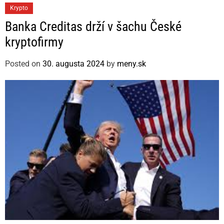
C
Krypto
a
Banka Creditas drží v šachu České
t
kryptofirmy
e
g
Posted on
30. augusta 2024
by
meny.sk
o
r
i
e
s