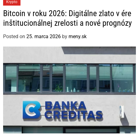
C
Krypto
a
Bitcoin v roku 2026: Digitálne zlato v ére
t
inštitucionálnej zrelosti a nové prognózy
e
g
Posted on
25. marca 2026
by
meny.sk
o
r
i
e
s