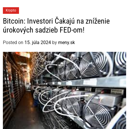
C
Krypto
a
Bitcoin: Investori Čakajú na zníženie
t
úrokových sadzieb FED-om!
e
g
Posted on
15. júla 2024
by
meny.sk
o
r
i
e
s