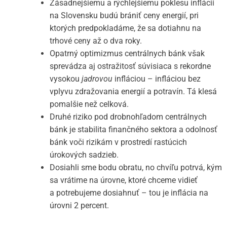
Zásadnejšiemu a rýchlejšiemu poklesu inflácii
na Slovensku budú brániť ceny energií, pri
ktorých predpokladáme, že sa dotiahnu na
trhové ceny až o dva roky.
Opatrný optimizmus centrálnych bánk však
sprevádza aj ostražitosť súvisiaca s rekordne
vysokou
jadrovou
infláciou – infláciou bez
vplyvu zdražovania energií a potravín. Tá klesá
pomalšie než celková.
Druhé riziko pod drobnohľadom centrálnych
bánk je stabilita finančného sektora a odolnosť
bánk voči rizikám v prostredí rastúcich
úrokových sadzieb.
Dosiahli sme bodu obratu, no chvíľu potrvá, kým
sa vrátime na úrovne, ktoré chceme vidieť
a potrebujeme dosiahnuť – tou je inflácia na
úrovni 2 percent.