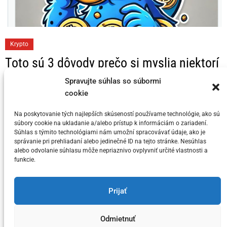
C
Krypto
a
Toto sú 3 dôvody prečo si myslia niektorí
t
KRYPTO Analytici, že Bitcoin dosahuje
e
Spravujte súhlas so súbormi
svoj vrchol v tomto cykle
cookie
g
o
Na poskytovanie tých najlepších skúseností používame technológie, ako sú
Posted on
5. júla 2024
by
meny.sk
r
súbory cookie na ukladanie a/alebo prístup k informáciám o zariadení.
i
Súhlas s týmito technológiami nám umožní spracovávať údaje, ako je
správanie pri prehliadaní alebo jedinečné ID na tejto stránke. Nesúhlas
e
alebo odvolanie súhlasu môže nepriaznivo ovplyvniť určité vlastnosti a
s
funkcie.
You have not selected any currencies to display
Prijať
Odmietnuť
Copyright © meny.sk/ meny@meny.sk 2026 .