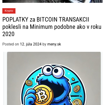
C
Krypto
a
POPLATKY za BITCOIN TRANSAKCII
t
poklesli na Minimum podobne ako v roku
e
2020
g
o
Posted on
12. júla 2024
by
meny.sk
r
i
e
s