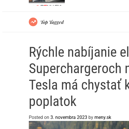
dno svojich limitov?
Top Tagged
Rýchle nabíjanie e
Superchargeroch m
Tesla má chystať 
poplatok
Posted on
3. novembra 2023
by
meny.sk