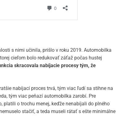
losti s nimi učinila, prišlo v roku 2019. Automobilka
ktorej cieľom bolo redukovať záťaž počas hustej
unkcia skracovala nabíjacie procesy tým, že
tšie nabíjací proces trvá, tým viac ľudí sa stihne na
rieda, tým viac peňazí automobilka zarobí. Pre
 platili o trochu menej, keďže nenabíjali do plného
nemuselo stačiť, a teda museli rátať s ešte minimálne