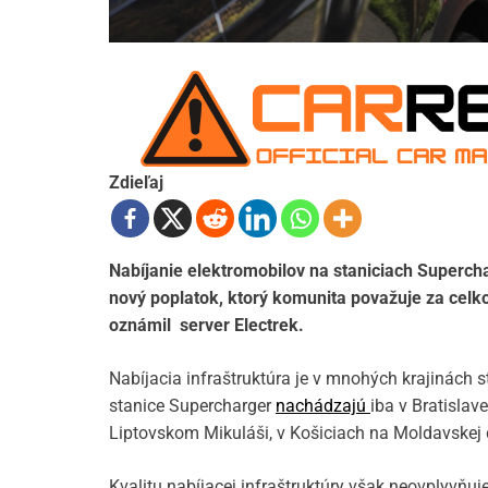
Zdieľaj
Nabíjanie elektromobilov na staniciach Superch
nový poplatok, ktorý komunita považuje za celko
oznámil server Electrek.
Nabíjacia infraštruktúra je v mnohých krajinách 
stanice Supercharger
nachádzajú
iba v Bratislave
Liptovskom Mikuláši, v Košiciach na Moldavskej ce
Kvalitu nabíjacej infraštruktúry však neovplyvňuje 