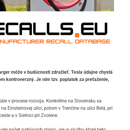
arger môže v budúcnosti zdražieť. Tesla údajne chystá
m kontroverzný. Je ním tzv. poplatok za preťaženie,
stále v procese rozvoja. Konkrétne na Slovensku sa
 na Einsteinovej ulici, potom v Trenčíne na ulici Belá, pri
ste a v Sielnici pri Zvolene.
len počet nabíjacích staníc, ale aj služby, ktoré tieto