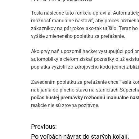
Tesla následne túto funkciu upravila. Automaticky
možnosť manuálne nastaviť, aby proces prebiehal
zákazníkov na pár rokov ako-tak utíšilo. Teraz 
vyššie zmieneného poplatku za preťaženie.
Ako prvý naň upozornil hacker vystupujúci pod 
automobilky s cieľom získať poznatky o už exist
poplatku vyzistil zo zdrojového kódu jednej z blíž
Zavedením poplatku za preťaženie chce Tesla ko
nabíjania do plného stavu na staniciach Supercha
počas hustej premávky rozhodnú manuálne nastav
reakcie nie sú zrovna pozitívne.
Previous:
N
Po voľbách návrat do starých koľají.