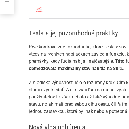
Tesla a jej pozoruhodné praktiky
Prvé kontroverzné rozhodnutie, ktoré Tesla v súvis
vtedy na rýchlych nabíjačkách zaviedla funkciu, 
premávky, kedy ľudia nabíjali najčastejšie.
Táto f
obmedzovala maximálny stav nabitia na 80 %
.
Z hľadiska výnosnosti išlo o rozumný krok. Čím kra
stanici vystriedať. A čím viac ľudí sa na nej vyst
používateľov to však nebolo až také výhodné. Áno,
stavu, no ak mali pred sebou dlhú cestu, 80 % im 
jednou zastávkou, ktorá by inak nebola potrebná.
Nová vlna pobúrenia