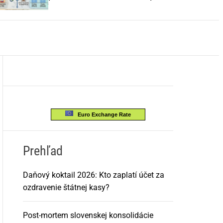
o
EÚ
r
m
o
d
e
Euro Exchange Rate
Prehľad
Daňový koktail 2026: Kto zaplatí účet za
ozdravenie štátnej kasy?
Post-mortem slovenskej konsolidácie