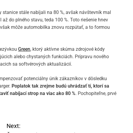
 stanice stále nabíjali na 80 %, avšak návštevník mal
 až do plného stavu, teda 100 %. Toto riešenie hnev
ho však môže automobilka znovu rozpútať, a to formou
prezývkou
Green
, ktorý aktívne skúma zdrojové kódy
ujúcich alebo chystaných funkciách. Prípravu nového
iacich sa softvérových aktualizácií.
mpenzovať potenciálny únik zákazníkov v dôsledku
rger.
Poplatok tak zrejme budú uhrádzať tí, ktorí sa
iť nabíjací strop na viac ako 80 %
. Pochopiteľne, prvé
Next: