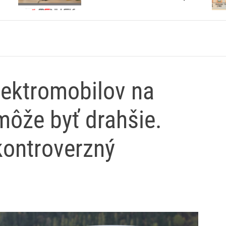
otvárajú?
lektromobilov na
ôže byť drahšie.
kontroverzný