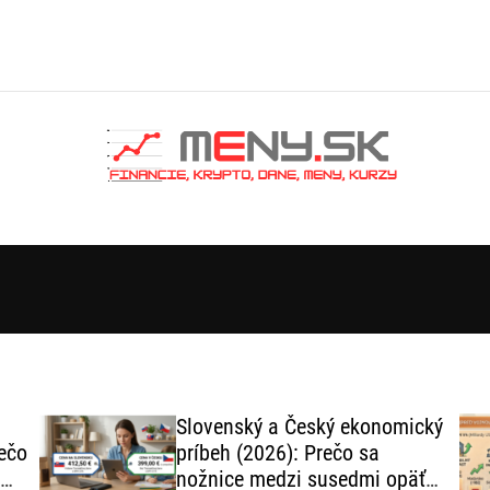
Slovenský a Český ekonomický
ečo
príbeh (2026): Prečo sa
nožnice medzi susedmi opäť