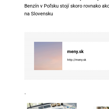
a
Benzín v Poľsku stojí skoro rovnako ak
na Slovensku
v
i
g
á
meny.sk
c
http://meny.sk
i
a
.
v
č