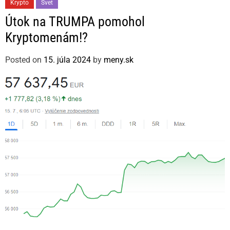
C
Krypto
Svet
a
Útok na TRUMPA pomohol
t
Kryptomenám!?
e
g
Posted on
15. júla 2024
by
meny.sk
o
r
i
e
s