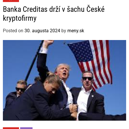
a
Banka Creditas drží v šachu České
t
kryptofirmy
e
g
Posted on
30. augusta 2024
by
meny.sk
o
r
i
e
s