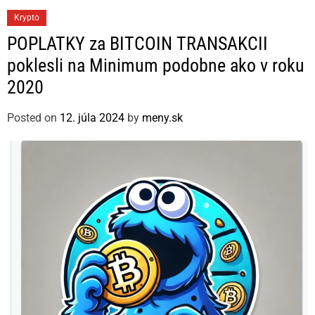
C
Krypto
a
POPLATKY za BITCOIN TRANSAKCII
t
poklesli na Minimum podobne ako v roku
e
2020
g
o
Posted on
12. júla 2024
by
meny.sk
r
i
e
s