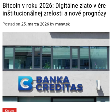
a
Bitcoin v roku 2026: Digitálne zlato v ére
t
inštitucionálnej zrelosti a nové prognózy
e
g
Posted on
25. marca 2026
by
meny.sk
o
r
i
e
s
C
Krypto