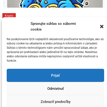
C
Krypto
a
Toto sú 3 dôvody prečo si myslia niektorí
Spravujte súhlas so súbormi
t
cookie
KRYPTO Analytici, že Bitcoin dosahuje
e
svoj vrchol v tomto cykle
g
Na poskytovanie tých najlepších skúseností používame technológie, ako sú
súbory cookie na ukladanie a/alebo prístup k informáciám o zariadení.
o
Súhlas s týmito technológiami nám umožní spracovávať údaje, ako je
Posted on
5. júla 2024
by
meny.sk
r
správanie pri prehliadaní alebo jedinečné ID na tejto stránke. Nesúhlas
alebo odvolanie súhlasu môže nepriaznivo ovplyvniť určité vlastnosti a
i
funkcie.
e
s
You have not selected any currencies to display
Prijať
Odmietnuť
Copyright © meny.sk/ meny@meny.sk 2026 .
Zobraziť predvoľby