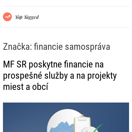
r
m
o
Top Tagged
d
e
Značka:
financie samospráva
MF SR poskytne financie na
prospešné služby a na projekty
miest a obcí