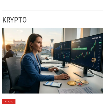
KRYPTO
C
Krypto