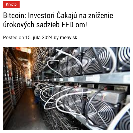
C
Krypto
a
Bitcoin: Investori Čakajú na zníženie
t
úrokových sadzieb FED-om!
e
g
Posted on
15. júla 2024
by
meny.sk
o
r
i
e
s