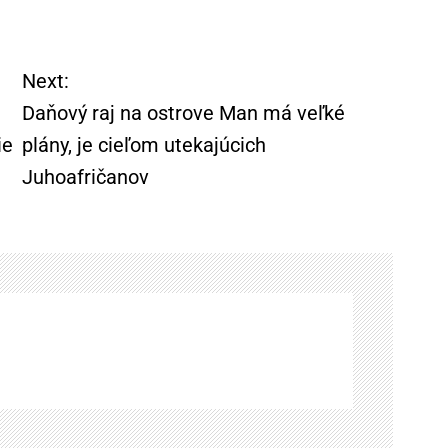
Next:
Daňový raj na ostrove Man má veľké
ie
plány, je cieľom utekajúcich
Juhoafričanov