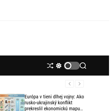
S
S
S
h
w
e
u
i
a
ff
t
r
l
c
c
e
h
h
Európa v tieni dlhej vojny: Ako
c
rusko-ukrajinský konflikt
o
l
prekreslil ekonomickú mapu