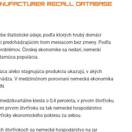
e štatistické údaje, podľa ktorých hrubý domáci
oti predchádzajúcim trom mesiacom bez zmeny. Podľa
roblémov. Čínskej ekonomike sa nedarí, nemeckí
starnúca populácia.
sajúca alebo stagnujúca produkcia ukazujú, v akých
chádza. V medziročnom porovnaní nemecká ekonomika
NN.
edzikvartálne klesla o 0,4 percenta, v prvom štvrťroku
om prvom štvrťroku sa tak nemecké hospodárstvo
tvrťroky ekonomického poklesu za sebou.
h štvrťrokoch sa nemecké hospodárstvo na jar