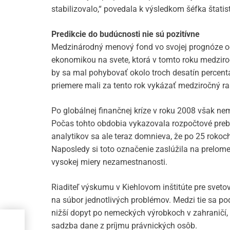
stabilizovalo,“ povedala k výsledkom šéfka štati
Predikcie do budúcnosti nie sú pozitívne
Medzinárodný menový fond vo svojej prognóze o
ekonomikou na svete, ktorá v tomto roku medzir
by sa mal pohybovať okolo troch desatín percenta
priemere mali za tento rok vykázať medziročný ra
Po globálnej finančnej kríze v roku 2008 však ne
Počas tohto obdobia vykazovala rozpočtové preby
analytikov sa ale teraz domnieva, že po 25 rok
Naposledy si toto označenie zaslúžila na prelom
vysokej miery nezamestnanosti.
Riaditeľ výskumu v Kiehlovom inštitúte pre svet
na súbor jednotlivých problémov. Medzi tie sa p
nižší dopyt po nemeckých výrobkoch v zahraničí,
 do
sadzba dane z príjmu právnických osôb.