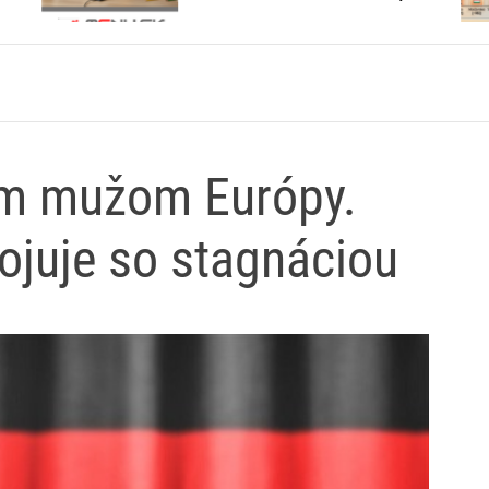
otvárajú?
ým mužom Európy.
juje so stagnáciou