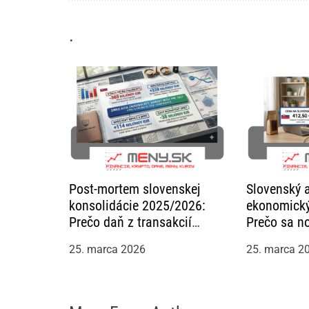
a
.
v
č
l
á
n
Post-mortem slovenskej
Slovenský 
konsolidácie 2025/2026:
ekonomický
k
Prečo daň z transakcií
Prečo sa n
narazila na dno svojich
susedmi op
u
25. marca 2026
25. marca 2
limitov?