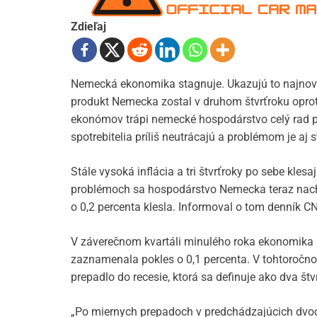
Zdieľaj
Nemecká ekonomika stagnuje. Ukazujú to najnovši
produkt Nemecka zostal v druhom štvrťroku opr
ekonómov trápi nemecké hospodárstvo celý rad p
spotrebitelia príliš neutrácajú a problémom je aj 
Stále vysoká inflácia a tri štvrťroky po sebe kle
problémoch sa hospodárstvo Nemecka teraz na
o 0,2 percenta klesla. Informoval o tom denník C
V záverečnom kvartáli minulého roka ekonomika m
zaznamenala pokles o 0,1 percenta. V tohtoročn
prepadlo do recesie, ktorá sa definuje ako dva š
„Po miernych prepadoch v predchádzajúcich dvoc