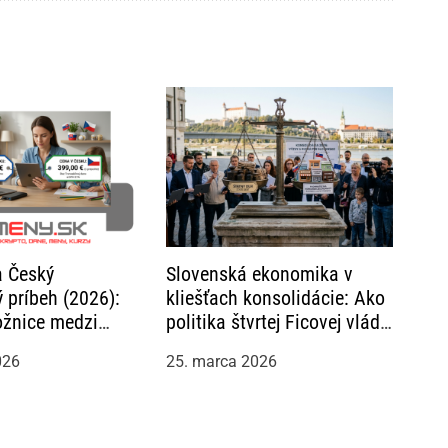
a Český
Slovenská ekonomika v
 príbeh (2026):
kliešťach konsolidácie: Ako
ožnice medzi
politika štvrtej Ficovej vlády
äť otvárajú?
formuje osud firiem?
026
25. marca 2026