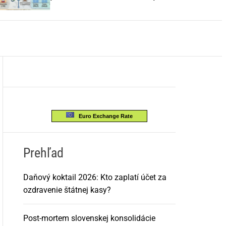
o
EÚ
r
m
o
d
e
Euro Exchange Rate
Prehľad
Daňový koktail 2026: Kto zaplatí účet za
ozdravenie štátnej kasy?
Post-mortem slovenskej konsolidácie