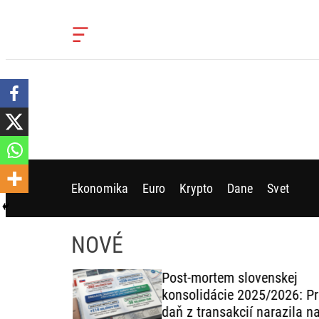
S
k
O
i
f
f
p
c
t
a
o
n
c
v
a
o
s
n
W
t
i
Ekonomika
Euro
Krypto
Dane
Svet
e
d
g
n
e
t
t
NOVÉ
: Kto
Post-mortem slovenskej
ravenie
konsolidácie 2025/2026: Pr
daň z transakcií narazila na