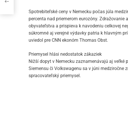
Spotrebiteľské ceny v Nemecku počas júla medziroč
percenta nad priemerom eurozóny. Zdražovanie 
obyvateľstva a prispieva k navodeniu celkovej ne
súkromné ​​aj verejné výdavky patria k hlavným p
uviedol pre CNN ekonóm Thomas Obst.
Priemysel hlási nedostatok zákaziek
Nižší dopyt v Nemecku zaznamenávajú aj veľké p
Siemensu či Volkswagenu sa v júni medziročne zn
spracovateľský priemysel.