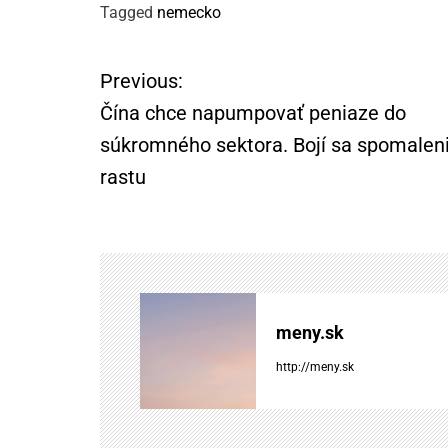
Tagged
nemecko
Previous:
N
Čína chce napumpovať peniaze do
a
súkromného sektora. Bojí sa spomalen
rastu
v
i
g
á
meny.sk
c
http://meny.sk
i