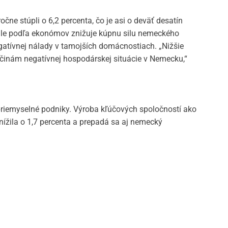
ne stúpli o 6,2 percenta, čo je asi o deväť desatín
ale podľa ekonómov znižuje kúpnu silu nemeckého
gatívnej nálady v tamojších domácnostiach. „Nižšie
ríčinám negatívnej hospodárskej situácie v Nemecku,“
riemyselné podniky. Výroba kľúčových spoločností ako
ížila o 1,7 percenta a prepadá sa aj nemecký