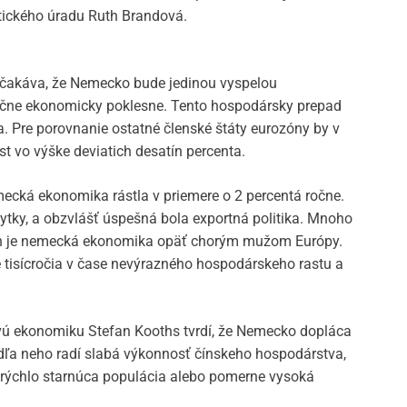
stického úradu Ruth Brandová.
čakáva, že Nemecko bude jedinou vyspelou
očne ekonomicky poklesne. Tento hospodársky prepad
. Pre porovnanie ostatné členské štáty eurozóny by v
st vo výške deviatich desatín percenta.
mecká ekonomika rástla v priemere o 2 percentá ročne.
tky, a obzvlášť úspešná bola exportná politika. Mnoho
och je nemecká ekonomika opäť chorým mužom Európy.
e tisícročia v čase nevýrazného hospodárskeho rastu a
ovú ekonomiku Stefan Kooths tvrdí, že Nemecko dopláca
odľa neho radí slabá výkonnosť čínskeho hospodárstva,
 rýchlo starnúca populácia alebo pomerne vysoká