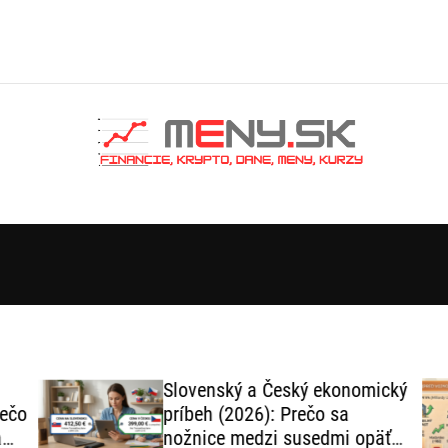
Slovenský a Český ekonomický
ečo
príbeh (2026): Prečo sa
nožnice medzi susedmi opäť