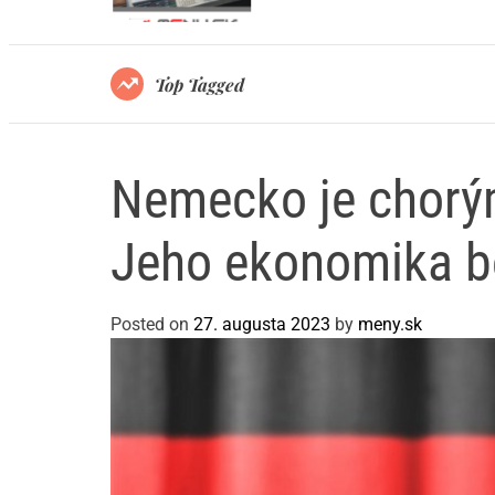
dno svojich limitov?
Top Tagged
Nemecko je chor
Jeho ekonomika bo
Posted on
27. augusta 2023
by
meny.sk