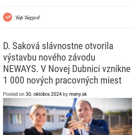
r
m
o
Top Tagged
d
e
D. Saková slávnostne otvorila
výstavbu nového závodu
NEWAYS. V Novej Dubnici vznikne
1 000 nových pracovných miest
Posted on
30. októbra 2024
by
meny.sk