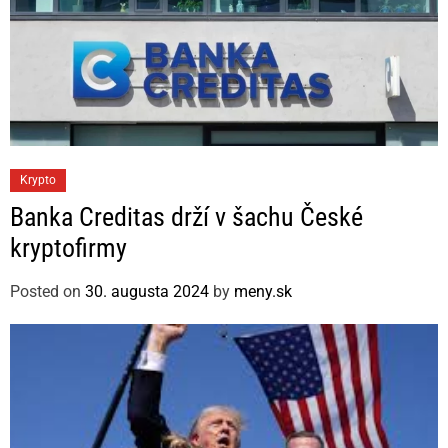
C
Krypto
a
Banka Creditas drží v šachu České
t
kryptofirmy
e
g
Posted on
30. augusta 2024
by
meny.sk
o
r
i
e
s