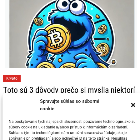
C
Krypto
a
Toto sú 3 dôvody prečo si myslia niektorí
t
KRYPTO Analytici, že Bitcoin dosahuje
e
Spravujte súhlas so súbormi
svoj vrchol v tomto cykle
g
cookie
o
Na poskytovanie tých najlepších skúseností používame technológie, ako sú
Posted on
5. júla 2024
by
meny.sk
r
súbory cookie na ukladanie a/alebo prístup k informáciám o zariadení.
i
Súhlas s týmito technológiami nám umožní spracovávať údaje, ako je
správanie pri prehliadaní alebo jedinečné ID na tejto stránke. Nesúhlas