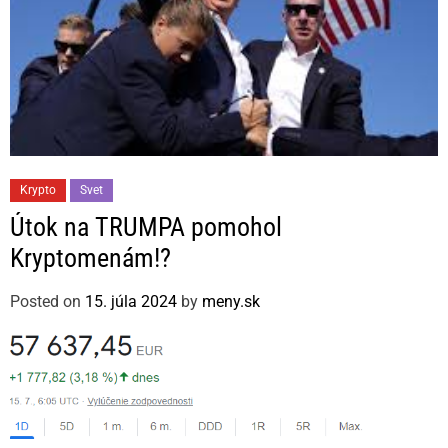
C
Krypto
Svet
a
Útok na TRUMPA pomohol
t
Kryptomenám!?
e
g
Posted on
15. júla 2024
by
meny.sk
o
r
i
e
s