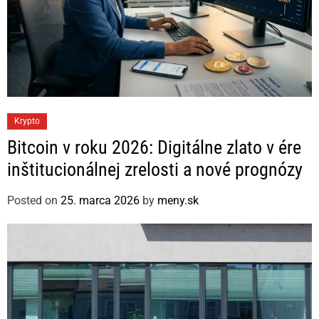
C
Krypto
a
Bitcoin v roku 2026: Digitálne zlato v ére
t
inštitucionálnej zrelosti a nové prognózy
e
g
Posted on
25. marca 2026
by
meny.sk
o
r
i
e
s