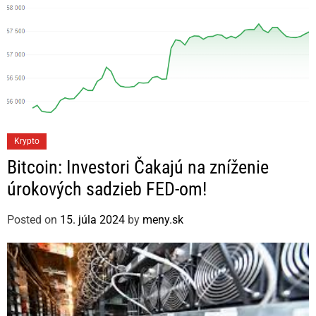
C
Krypto
a
Bitcoin: Investori Čakajú na zníženie
t
úrokových sadzieb FED-om!
e
g
Posted on
15. júla 2024
by
meny.sk
o
r
i
e
s