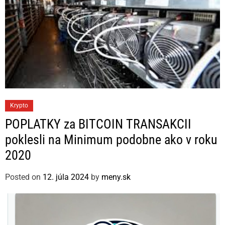
C
Krypto
a
POPLATKY za BITCOIN TRANSAKCII
t
poklesli na Minimum podobne ako v roku
e
2020
g
o
Posted on
12. júla 2024
by
meny.sk
r
i
e
s