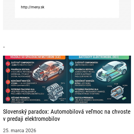
http://meny.sk
n
k
u
.
Slovenský paradox: Automobilová veľmoc na chvoste
v predaji elektromobilov
25. marca 2026