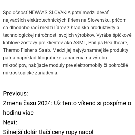
Spoločnosť NEWAYS SLOVAKIA patrí medzi deväť
najväčších elektrotechnických firiem na Slovensku, pričom
sa dlhodobo radí medzi lídrov z hľadiska produktivity a
technologickej náročnosti svojich výrobkov. Vyrába špičkové
káblové zostavy pre klientov ako ASML, Philips Healthcare,
Thermo Fisher a Saab. Medzi jej najvýznamnejšie produkty
patria napríklad litografické zariadenia na výrobu
mikročipov, nabíjacie moduly pre elektromobily či pokročilé
mikroskopické zariadenia.
Previous:
N
Zmena času 2024: Už tento víkend si pospíme o
a
hodinu viac
Next:
v
Silnejší dolár tlačí ceny ropy nadol