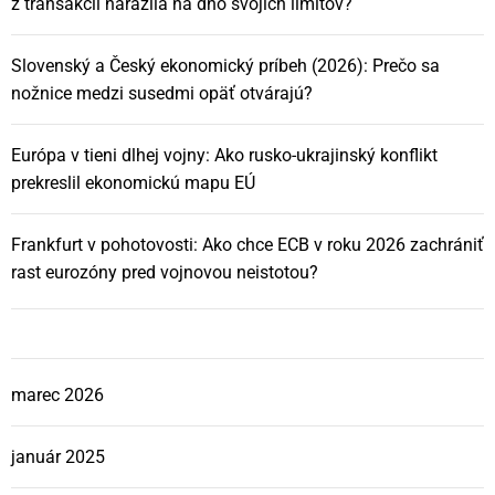
z transakcií narazila na dno svojich limitov?
Slovenský a Český ekonomický príbeh (2026): Prečo sa
nožnice medzi susedmi opäť otvárajú?
Európa v tieni dlhej vojny: Ako rusko-ukrajinský konflikt
prekreslil ekonomickú mapu EÚ
Frankfurt v pohotovosti: Ako chce ECB v roku 2026 zachrániť
rast eurozóny pred vojnovou neistotou?
marec 2026
január 2025