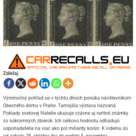
Zdieľaj
Výnimočný pohľad sa v týchto dňoch ponúka návštevníkom
Obecného domu v Prahe. Tamojšia výstava nazvaná
Poklady svetovej filatelie ukazuje vzácne aj raritné známky
zo súkromných zbierok. Ich celkovú hodnotu odhadujú
usporiadatelia na viac ako pol miliardy korún. K videniu sú
od soboty 28. októbra iba do nedele 5. novembra.