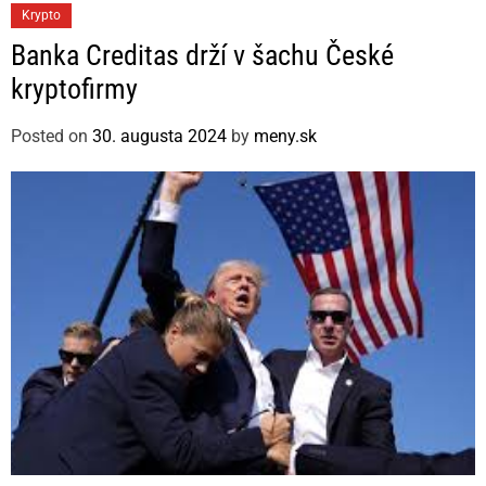
C
Krypto
a
Banka Creditas drží v šachu České
t
kryptofirmy
e
g
Posted on
30. augusta 2024
by
meny.sk
o
r
i
e
s