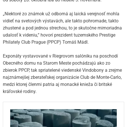
„Niektoré zo známok už odborná aj laická verejnosť mohla
vidieť na svetových výstavách, ale takto pohromade, takto
zhustené a pod jednou strechou, to je skutočne mimoriadna
udalosť k videniu,“ hovorí prezident tuzemského Prestige
Philately Club Prague (PPCP) Tomáš Mádl.
Exponáty vystavované v Riegrovom salóniku na poschodí
Obecného domu na Starom Meste pochádzajú ako zo
zbierok PPCP, tak spriatelené viedenské Vindobony a zrejme
najznámejšej zberateľskej organizácie Club de Monte-Carlo,
medzi ktorej členmi patria aj monacké knieža či britské
kráľovské rodiny.