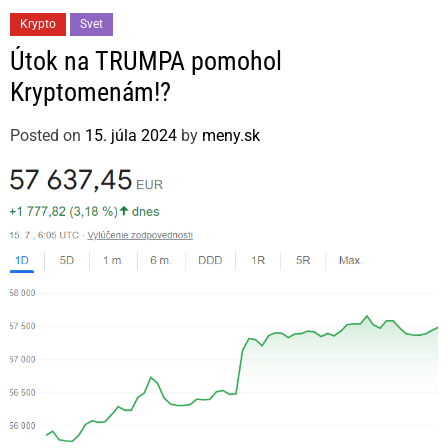
C
Krypto
Svet
a
Útok na TRUMPA pomohol
t
Kryptomenám!?
e
g
Posted on
15. júla 2024
by
meny.sk
o
r
i
e
s