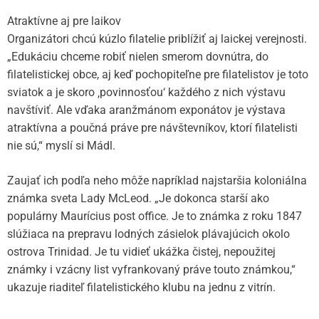
Atraktívne aj pre laikov
Organizátori chcú kúzlo filatelie priblížiť aj laickej verejnosti.
„Edukáciu chceme robiť nielen smerom dovnútra, do
filatelistickej obce, aj keď pochopiteľne pre filatelistov je toto
sviatok a je skoro ‚povinnosťou‘ každého z nich výstavu
navštíviť. Ale vďaka aranžmánom exponátov je výstava
atraktívna a poučná práve pre návštevníkov, ktorí filatelisti
nie sú,“ myslí si Mádl.
Zaujať ich podľa neho môže napríklad najstaršia koloniálna
známka sveta Lady McLeod. „Je dokonca starší ako
populárny Maurícius post office. Je to známka z roku 1847
slúžiaca na prepravu lodných zásielok plávajúcich okolo
ostrova Trinidad. Je tu vidieť ukážka čistej, nepoužitej
známky i vzácny list vyfrankovaný práve touto známkou,“
ukazuje riaditeľ filatelistického klubu na jednu z vitrín.