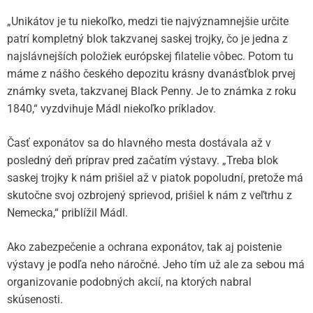
„Unikátov je tu niekoľko, medzi tie najvýznamnejšie určite
patrí kompletný blok takzvanej saskej trojky, čo je jedna z
najslávnejších položiek európskej filatelie vôbec. Potom tu
máme z nášho českého depozitu krásny dvanásťblok prvej
známky sveta, takzvanej Black Penny. Je to známka z roku
1840,“ vyzdvihuje Mádl niekoľko príkladov.
Časť exponátov sa do hlavného mesta dostávala až v
posledný deň príprav pred začatím výstavy. „Treba blok
saskej trojky k nám prišiel až v piatok popoludní, pretože má
skutočne svoj ozbrojený sprievod, prišiel k nám z veľtrhu z
Nemecka,“ priblížil Mádl.
Ako zabezpečenie a ochrana exponátov, tak aj poistenie
výstavy je podľa neho náročné. Jeho tím už ale za sebou má
organizovanie podobných akcií, na ktorých nabral
skúsenosti.