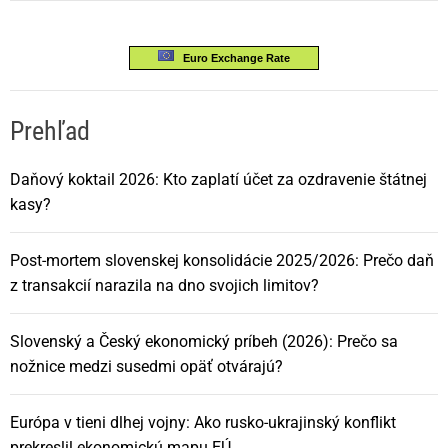
Euro Exchange Rate
Prehľad
Daňový koktail 2026: Kto zaplatí účet za ozdravenie štátnej
kasy?
Post-mortem slovenskej konsolidácie 2025/2026: Prečo daň
z transakcií narazila na dno svojich limitov?
Slovenský a Český ekonomický príbeh (2026): Prečo sa
nožnice medzi susedmi opäť otvárajú?
Európa v tieni dlhej vojny: Ako rusko-ukrajinský konflikt
prekreslil ekonomickú mapu EÚ