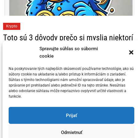
C
Krypto
a
Toto sú 3 dôvody prečo si myslia niektorí
t
KRYPTO Analytici, že Bitcoin dosahuje
e
Spravujte súhlas so súbormi
svoj vrchol v tomto cykle
cookie
g
o
Na poskytovanie tých najlepších skúseností používame technológie, ako sú
Posted on
5. júla 2024
by
meny.sk
r
súbory cookie na ukladanie a/alebo prístup k informáciám o zariadení.
i
Súhlas s týmito technológiami nám umožní spracovávať údaje, ako je
správanie pri prehliadaní alebo jedinečné ID na tejto stránke. Nesúhlas
e
alebo odvolanie súhlasu môže nepriaznivo ovplyvniť určité vlastnosti a
s
funkcie.
You have not selected any currencies to display
Prijať
Odmietnuť
Copyright © meny.sk/ meny@meny.sk 2026 .