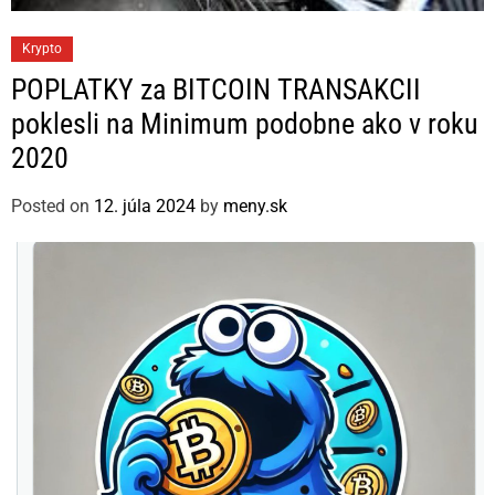
C
Krypto
a
POPLATKY za BITCOIN TRANSAKCII
t
poklesli na Minimum podobne ako v roku
e
2020
g
o
Posted on
12. júla 2024
by
meny.sk
r
i
e
s