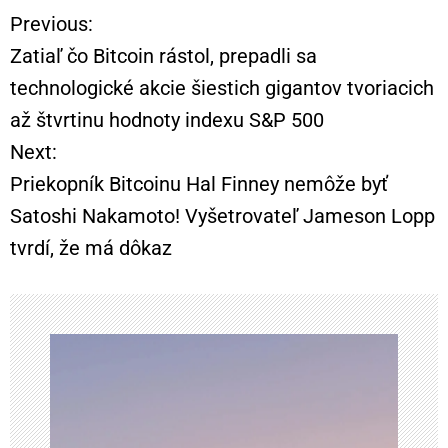
Previous:
N
Zatiaľ čo Bitcoin rástol, prepadli sa
a
technologické akcie šiestich gigantov tvoriacich
až štvrtinu hodnoty indexu S&P 500
v
Next:
i
Priekopník Bitcoinu Hal Finney nemôže byť
Satoshi Nakamoto! Vyšetrovateľ Jameson Lopp
g
tvrdí, že má dôkaz
á
c
i
a