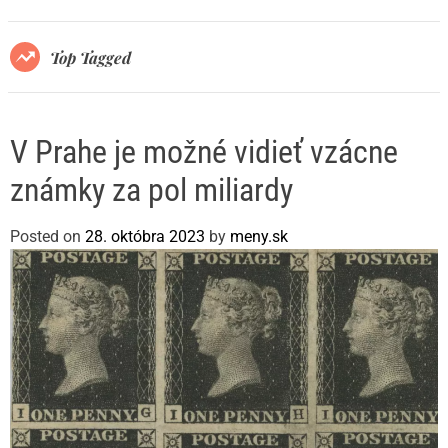
r
m
o
Top Tagged
d
e
V Prahe je možné vidieť vzácne
známky za pol miliardy
Posted on
28. októbra 2023
by
meny.sk