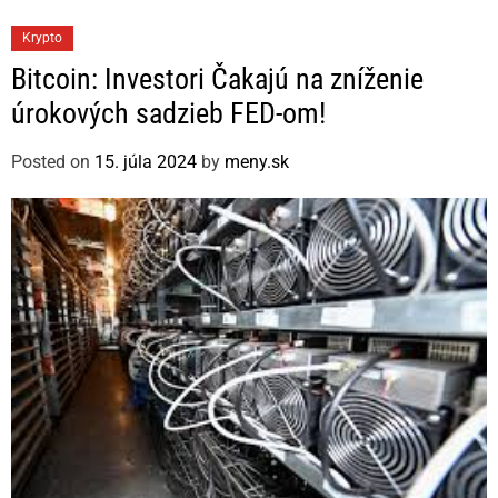
C
Krypto
a
Bitcoin: Investori Čakajú na zníženie
t
úrokových sadzieb FED-om!
e
g
Posted on
15. júla 2024
by
meny.sk
o
r
i
e
s