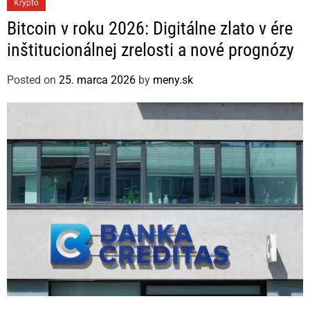
C
Krypto
a
Bitcoin v roku 2026: Digitálne zlato v ére
t
inštitucionálnej zrelosti a nové prognózy
e
g
Posted on
25. marca 2026
by
meny.sk
o
r
i
e
s