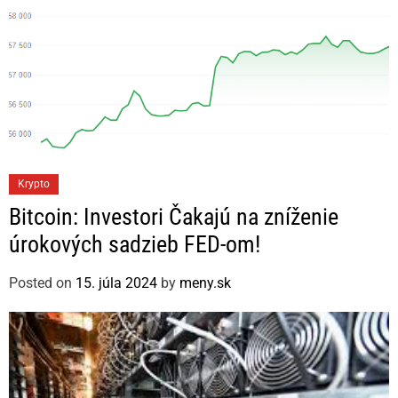
C
Krypto
a
Bitcoin: Investori Čakajú na zníženie
t
úrokových sadzieb FED-om!
e
g
Posted on
15. júla 2024
by
meny.sk
o
r
i
e
s