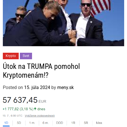
C
Krypto
Svet
a
Útok na TRUMPA pomohol
t
Kryptomenám!?
e
g
Posted on
15. júla 2024
by
meny.sk
o
r
i
e
s