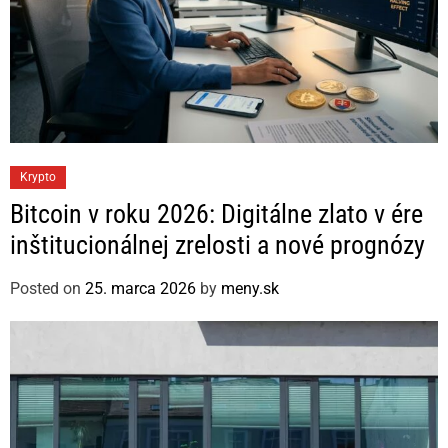
C
Krypto
a
Bitcoin v roku 2026: Digitálne zlato v ére
t
inštitucionálnej zrelosti a nové prognózy
e
g
Posted on
25. marca 2026
by
meny.sk
o
r
i
e
s