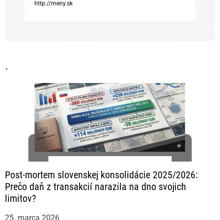
http://meny.sk
k
u
.
Post-mortem slovenskej konsolidácie 2025/2026:
Prečo daň z transakcií narazila na dno svojich
limitov?
25. marca 2026