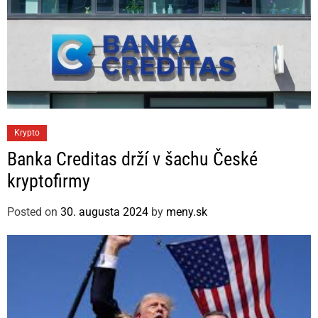
C
Krypto
a
Banka Creditas drží v šachu České
t
kryptofirmy
e
g
Posted on
30. augusta 2024
by
meny.sk
o
r
i
e
s