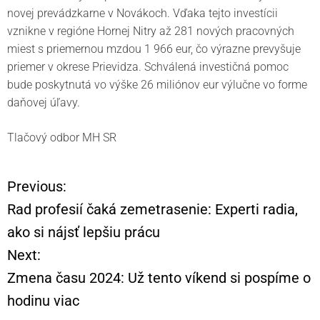
novej prevádzkarne v Novákoch. Vďaka tejto investícii
vznikne v regióne Hornej Nitry až 281 nových pracovných
miest s priemernou mzdou 1 966 eur, čo výrazne prevyšuje
priemer v okrese Prievidza. Schválená investičná pomoc
bude poskytnutá vo výške 26 miliónov eur výlučne vo forme
daňovej úľavy.
Tlačový odbor MH SR
Previous:
N
Rad profesií čaká zemetrasenie: Experti radia,
a
ako si nájsť lepšiu prácu
Next:
v
Zmena času 2024: Už tento víkend si pospíme o
i
hodinu viac