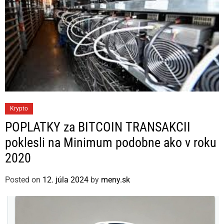
C
Krypto
a
POPLATKY za BITCOIN TRANSAKCII
t
poklesli na Minimum podobne ako v roku
e
2020
g
o
Posted on
12. júla 2024
by
meny.sk
r
i
e
s