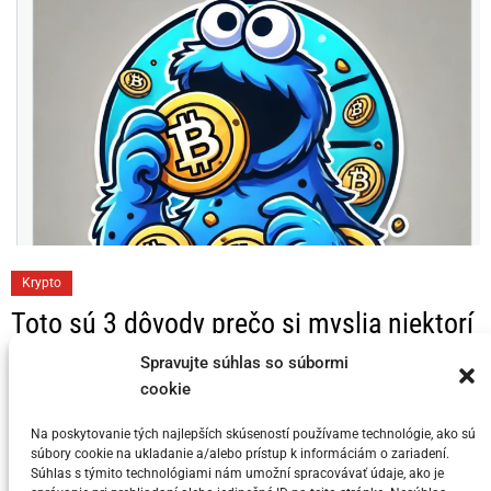
C
Krypto
a
Toto sú 3 dôvody prečo si myslia niektorí
t
KRYPTO Analytici, že Bitcoin dosahuje
e
Spravujte súhlas so súbormi
svoj vrchol v tomto cykle
g
cookie
o
Na poskytovanie tých najlepších skúseností používame technológie, ako sú
Posted on
5. júla 2024
by
meny.sk
r
súbory cookie na ukladanie a/alebo prístup k informáciám o zariadení.
i
Súhlas s týmito technológiami nám umožní spracovávať údaje, ako je