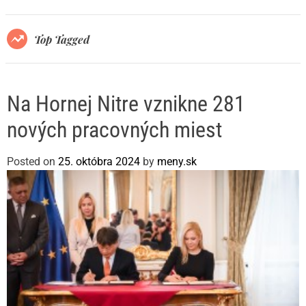
r
m
o
Top Tagged
d
e
Na Hornej Nitre vznikne 281
nových pracovných miest
Posted on
25. októbra 2024
by
meny.sk