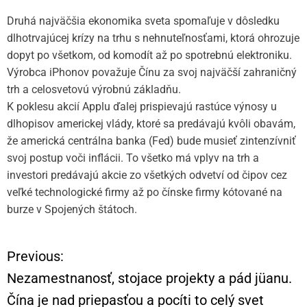
Druhá najväčšia ekonomika sveta spomaľuje v dôsledku
dlhotrvajúcej krízy na trhu s nehnuteľnosťami, ktorá ohrozuje
dopyt po všetkom, od komodít až po spotrebnú elektroniku.
Výrobca iPhonov považuje Čínu za svoj najväčší zahraničný
trh a celosvetovú výrobnú základňu.
K poklesu akcií Applu ďalej prispievajú rastúce výnosy u
dlhopisov americkej vlády, ktoré sa predávajú kvôli obavám,
že americká centrálna banka (Fed) bude musieť zintenzívniť
svoj postup voči inflácii. To všetko má vplyv na trh a
investori predávajú akcie zo všetkých odvetví od čipov cez
veľké technologické firmy až po čínske firmy kótované na
burze v Spojených štátoch.
Previous:
N
Nezamestnanosť, stojace projekty a pád jüanu.
a
Čína je nad priepasťou a pocíti to celý svet