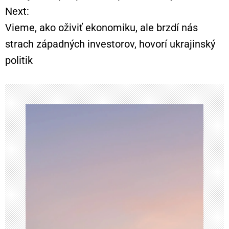
Next:
v
Vieme, ako oživiť ekonomiku, ale brzdí nás
i
strach západných investorov, hovorí ukrajinský
politik
g
á
c
i
a
v
č