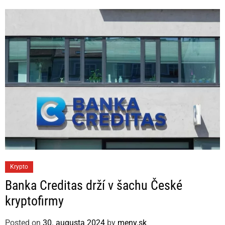
r
i
e
s
C
Krypto
a
Banka Creditas drží v šachu České
t
kryptofirmy
e
g
Posted on
30. augusta 2024
by
meny.sk