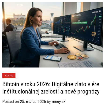
C
Krypto
a
Bitcoin v roku 2026: Digitálne zlato v ére
t
inštitucionálnej zrelosti a nové prognózy
e
g
Posted on
25. marca 2026
by
meny.sk
o