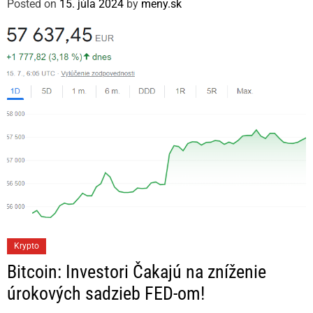
Posted on
15. júla 2024
by
meny.sk
o
r
i
e
s
C
Krypto
a
Bitcoin: Investori Čakajú na zníženie
t
úrokových sadzieb FED-om!
e