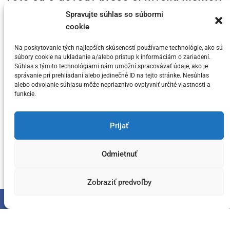
t
KRYPTO Analytici, že Bitcoin dosahuje
e
Spravujte súhlas so súbormi
svoj vrchol v tomto cykle
cookie
g
o
Na poskytovanie tých najlepších skúseností používame technológie, ako sú
Posted on
5. júla 2024
by
meny.sk
r
súbory cookie na ukladanie a/alebo prístup k informáciám o zariadení.
i
Súhlas s týmito technológiami nám umožní spracovávať údaje, ako je
správanie pri prehliadaní alebo jedinečné ID na tejto stránke. Nesúhlas
e
alebo odvolanie súhlasu môže nepriaznivo ovplyvniť určité vlastnosti a
s
funkcie.
You have not selected any currencies to display
Prijať
Odmietnuť
Copyright © meny.sk/ meny@meny.sk 2026 .
Designed & Developed by
ThemeinWP Team
Zobraziť predvoľby