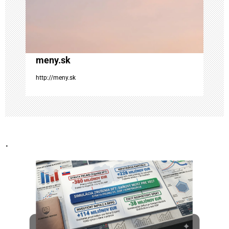
l
á
n
meny.sk
k
http://meny.sk
u
.