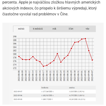
percenta. Apple je najväčšou zložkou hlavných amerických
akciových indexov, čo prispelo k širšiemu výpredaji, ktorý
čiastočne vyvolal rad problémov v Číne.