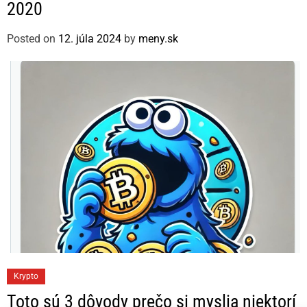
2020
g
o
Posted on
12. júla 2024
by
meny.sk
r
i
e
s
C
Krypto
a
Toto sú 3 dôvody prečo si myslia niektorí