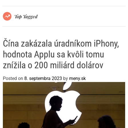
r
m
o
Top Tagged
d
e
Čína zakázala úradníkom iPhony,
hodnota Applu sa kvôli tomu
znížila o 200 miliárd dolárov
Posted on
8. septembra 2023
by
meny.sk