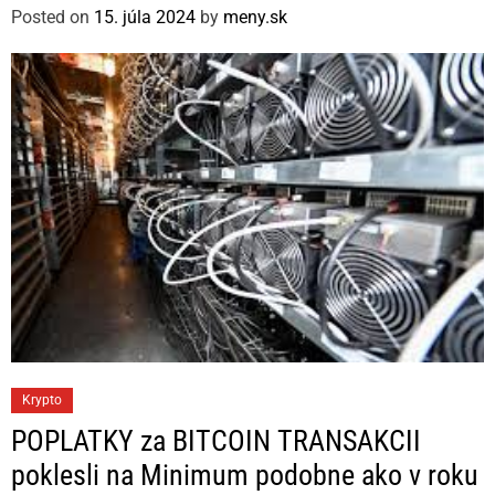
g
Posted on
15. júla 2024
by
meny.sk
o
r
i
e
s
C
Krypto
a
POPLATKY za BITCOIN TRANSAKCII
t
poklesli na Minimum podobne ako v roku
e