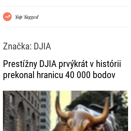
r
m
o
Top Tagged
d
e
Značka:
DJIA
Prestížny DJIA prvýkrát v histórii
prekonal hranicu 40 000 bodov