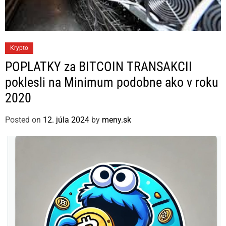
C
Krypto
a
POPLATKY za BITCOIN TRANSAKCII
t
poklesli na Minimum podobne ako v roku
e
2020
g
o
Posted on
12. júla 2024
by
meny.sk
r
i
e
s