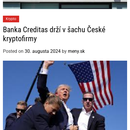
C
Krypto
a
Banka Creditas drží v šachu České
t
kryptofirmy
e
g
Posted on
30. augusta 2024
by
meny.sk
o
r
i
e
s