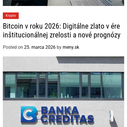
C
Krypto
a
Bitcoin v roku 2026: Digitálne zlato v ére
t
inštitucionálnej zrelosti a nové prognózy
e
g
Posted on
25. marca 2026
by
meny.sk
o
r
i
e
s