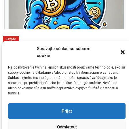
C
Krypto
a
Toto sú 3 dôvody prečo si myslia niektorí
Spravujte súhlas so súbormi
t
cookie
KRYPTO Analytici, že Bitcoin dosahuje
e
svoj vrchol v tomto cykle
g
Na poskytovanie tých najlepších skúseností používame technológie, ako sú
súbory cookie na ukladanie a/alebo prístup k informáciám o zariadení.
o
Súhlas s týmito technológiami nám umožní spracovávať údaje, ako je
Posted on
5. júla 2024
by
meny.sk
r
správanie pri prehliadaní alebo jedinečné ID na tejto stránke. Nesúhlas
alebo odvolanie súhlasu môže nepriaznivo ovplyvniť určité vlastnosti a
i
funkcie.
e
s
You have not selected any currencies to display
Prijať
Odmietnuť