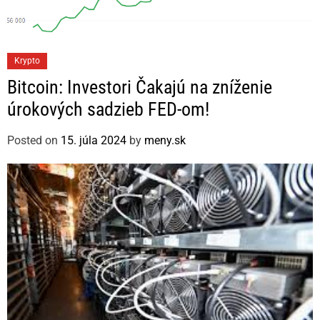
C
Krypto
a
Bitcoin: Investori Čakajú na zníženie
t
úrokových sadzieb FED-om!
e
g
Posted on
15. júla 2024
by
meny.sk
o
r
i
e
s