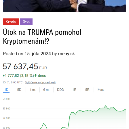
C
Krypto
Svet
a
Útok na TRUMPA pomohol
t
Kryptomenám!?
e
g
Posted on
15. júla 2024
by
meny.sk
o
r
i
e
s