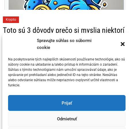
C
Krypto
a
Toto sú 3 dôvody prečo si myslia niektorí
t
KRYPTO Analytici, že Bitcoin dosahuje
e
Spravujte súhlas so súbormi
svoj vrchol v tomto cykle
g
cookie
o
Na poskytovanie tých najlepších skúseností používame technológie, ako sú
Posted on
5. júla 2024
by
meny.sk
r
súbory cookie na ukladanie a/alebo prístup k informáciám o zariadení.
i
Súhlas s týmito technológiami nám umožní spracovávať údaje, ako je
správanie pri prehliadaní alebo jedinečné ID na tejto stránke. Nesúhlas
e
alebo odvolanie súhlasu môže nepriaznivo ovplyvniť určité vlastnosti a
s
funkcie.
You have not selected any currencies to display
Prijať
Odmietnuť
Copyright © meny.sk/ meny@meny.sk 2026 .