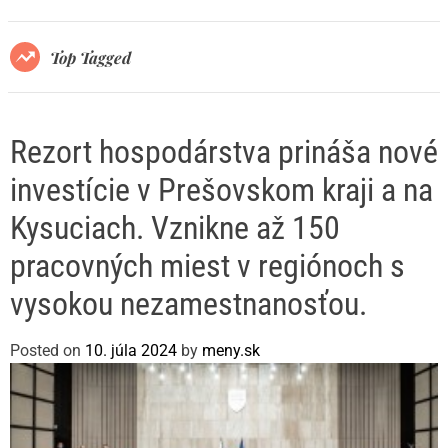
r
m
o
Top Tagged
d
e
Rezort hospodárstva prináša nové
investície v Prešovskom kraji a na
Kysuciach. Vznikne až 150
pracovných miest v regiónoch s
vysokou nezamestnanosťou.
Posted on
10. júla 2024
by
meny.sk