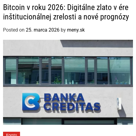
a
Bitcoin v roku 2026: Digitálne zlato v ére
t
inštitucionálnej zrelosti a nové prognózy
e
g
Posted on
25. marca 2026
by
meny.sk
o
r
i
e
s
C
Krypto