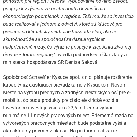
prínosom pre región Prešova. Vybudovanie nového závodu
prispeje k zvýšeniu zamestnanosti a k zlepšeniu
ekonomických podmienok v regióne. Teší ma, že sa investícia
bude realizovať v jednom z odvetví, ktoré sú kľúčové pre
prechod na klimaticky neutrálne hospodárstvo, ako aj
skutočnosť, že sa spoločnosť zaviazala vyplácať
nadpriemerné mzdy, čo výrazne prispeje k zlepšeniu životnej
úrovne v tomto regióne,“
uviedla podpredsedníčka vlády a
ministerka hospodárstva SR Denisa Saková.
Spoločnosť Schaeffler Kysuce, spol. s r. o. plánuje rozšírenie
kapacity už existujúcej prevádzkarne v Kysuckom Novom
Meste na výrobu predných a zadných elektrických osí pre e-
mobilitu, čo budú produkty pre čisto elektrické vozidlá.
Investor preinvestuje viac ako 22,6 mil. eur a vytvorí
minimálne 11 nových pracovných miest. Priemerná mzda na
vytvorených pracovných miestach bude podstatne vyššia
ako aktuálny priemer v okrese. Na podporu realizácie