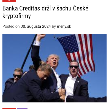
a
Banka Creditas drží v šachu České
t
kryptofirmy
e
g
Posted on
30. augusta 2024
by
meny.sk
o
r
i
e
s