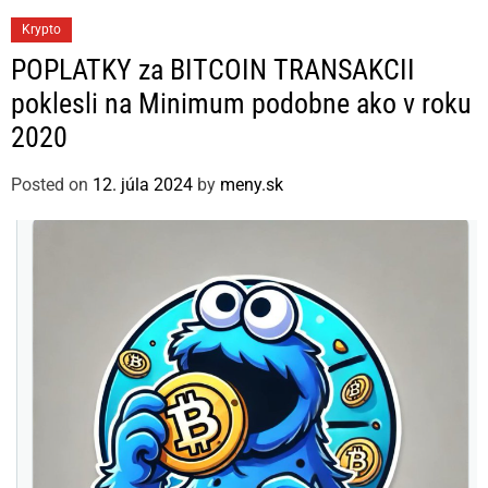
C
Krypto
a
POPLATKY za BITCOIN TRANSAKCII
t
poklesli na Minimum podobne ako v roku
e
2020
g
o
Posted on
12. júla 2024
by
meny.sk
r
i
e
s