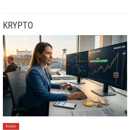
KRYPTO
C
Krypto