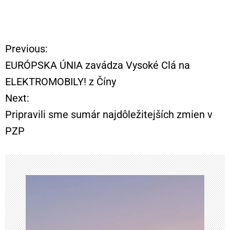
Previous:
N
EURÓPSKA ÚNIA zavádza Vysoké Clá na
a
ELEKTROMOBILY! z Číny
Next:
v
Pripravili sme sumár najdôležitejších zmien v
i
PZP
g
á
c
i