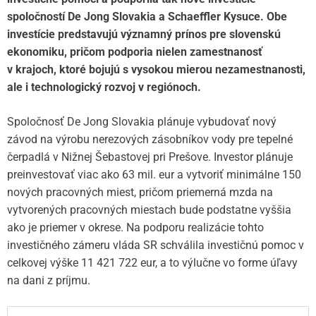
spoločností De Jong Slovakia a Schaeffler Kysuce. Obe
investície predstavujú významný prínos pre slovenskú
ekonomiku, pričom podporia nielen zamestnanosť
v krajoch, ktoré bojujú s vysokou mierou nezamestnanosti,
ale i technologický rozvoj v regiónoch.
Spoločnosť De Jong Slovakia plánuje vybudovať nový
závod na výrobu nerezových zásobníkov vody pre tepelné
čerpadlá v Nižnej Šebastovej pri Prešove. Investor plánuje
preinvestovať viac ako 63 mil. eur a vytvoriť minimálne 150
nových pracovných miest, pričom priemerná mzda na
vytvorených pracovných miestach bude podstatne vyššia
ako je priemer v okrese. Na podporu realizácie tohto
investičného zámeru vláda SR schválila investičnú pomoc v
celkovej výške 11 421 722 eur, a to výlučne vo forme úľavy
na dani z príjmu.