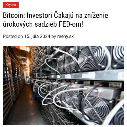
C
Krypto
a
Bitcoin: Investori Čakajú na zníženie
t
úrokových sadzieb FED-om!
e
g
Posted on
15. júla 2024
by
meny.sk
o
r
i
e
s