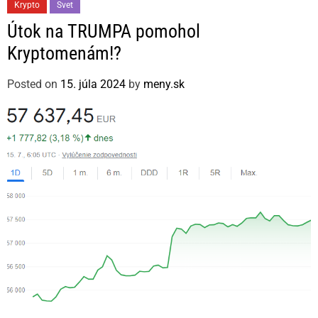
C
Krypto
Svet
a
Útok na TRUMPA pomohol
t
Kryptomenám!?
e
g
Posted on
15. júla 2024
by
meny.sk
o
r
i
e
s