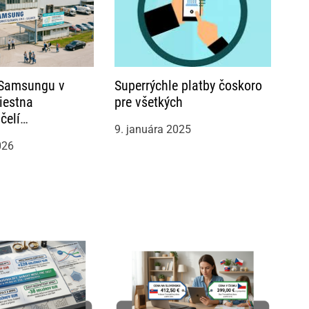
 Samsungu v
Superrýchle platby čoskoro
iestna
pre všetkých
čelí
9. januára 2025
ntnej skúške a
026
 krachu firiem