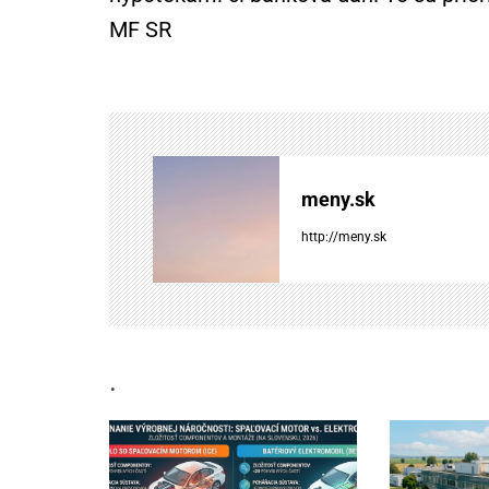
MF SR
v
i
g
á
meny.sk
c
http://meny.sk
i
a
.
v
č