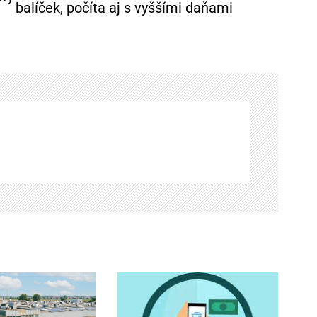
balíček, počíta aj s vyššími daňami