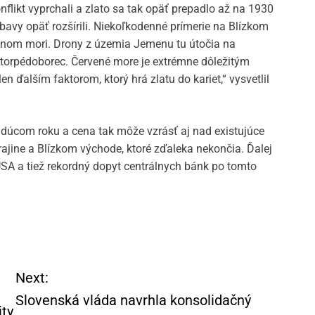
flikt vyprchali a zlato sa tak opäť prepadlo až na 1930
avy opäť rozšírili. Niekoľkodenné prímerie na Blízkom
venom mori. Drony z územia Jemenu tu útočia na
 torpédoborec. Červené more je extrémne dôležitým
en ďalším faktorom, ktorý hrá zlatu do kariet,“ vysvetlil
budúcom roku a cena tak môže vzrásť aj nad existujúce
krajine a Blízkom východe, ktoré zďaleka nekončia. Ďalej
SA a tiež rekordný dopyt centrálnych bánk po tomto
Next:
Slovenská vláda navrhla konsolidačný
ity