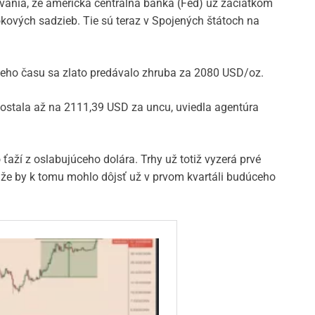
ávania, že americká centrálna banka (Fed) už začiatkom
kových sadzieb. Tie sú teraz v Spojených štátoch na
keho času sa zlato predávalo zhruba za 2080 USD/oz.
ostala až na 2111,39 USD za uncu, uviedla agentúra
 ťaží z oslabujúceho dolára. Trhy už totiž vyzerá prvé
, že by k tomu mohlo dôjsť už v prvom kvartáli budúceho