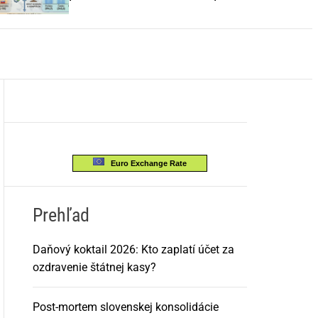
o
EÚ
r
m
o
d
e
Euro Exchange Rate
Prehľad
Daňový koktail 2026: Kto zaplatí účet za
ozdravenie štátnej kasy?
Post-mortem slovenskej konsolidácie