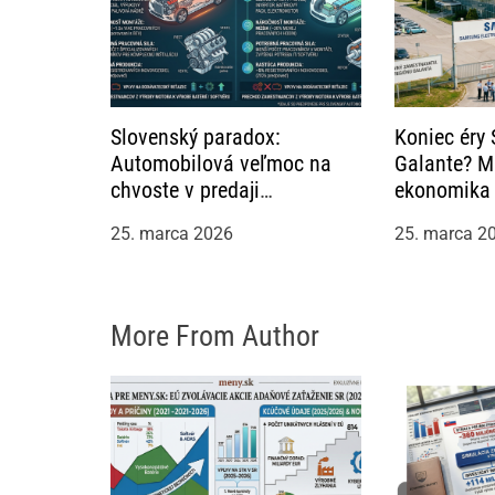
l
á
n
Slovenský paradox:
Koniec éry
Automobilová veľmoc na
Galante? M
k
chvoste v predaji
ekonomika 
elektromobilov
bezprecede
u
25. marca 2026
25. marca 2
reťazovému
More From Author