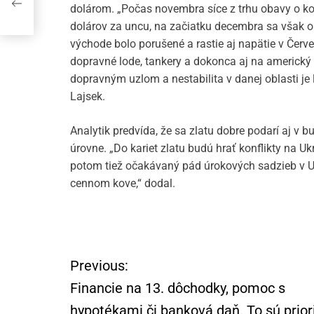
dolárom. „Počas novembra síce z trhu obavy o kon
dolárov za uncu, na začiatku decembra sa však ob
východe bolo porušené a rastie aj napätie v Čer
dopravné lode, tankery a dokonca aj na americký
dopravným uzlom a nestabilita v danej oblasti je l
Lajsek.
Analytik predvída, že sa zlatu dobre podarí aj v 
úrovne. „Do kariet zlatu budú hrať konflikty na U
potom tiež očakávaný pád úrokových sadzieb v U
cennom kove,“ dodal.
Previous:
N
Financie na 13. dôchodky, pomoc s
a
hypotékami či banková daň. To sú prior