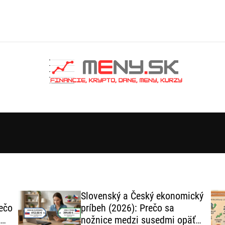
Slovenský a Český ekonomický
ečo
príbeh (2026): Prečo sa
nožnice medzi susedmi opäť