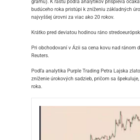
gramu). K rastu podľa analytikov prispieva očak
budúceho roka pristúpi k zníženiu základných úro
najvyššej úrovni za viac ako 20 rokov.
Krátko pred deviatou hodinou ráno stredoeuróps
Pri obchodovaní v Ázii sa cena kovu nad ránom d
Reuters.
Podľa analytika Purple Trading Petra Lajska zlato
zníženie úrokových sadzieb, pričom sa špekuluje
roka.