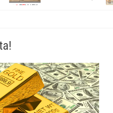
otvárajú?
ta!