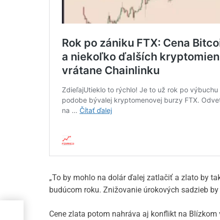
„To by mohlo na dolár ďalej zatlačiť a zlato by 
budúcom roku. Znižovanie úrokových sadzieb by ta
oc s
Cene zlata potom nahráva aj konflikt na Blízkom 
 sú