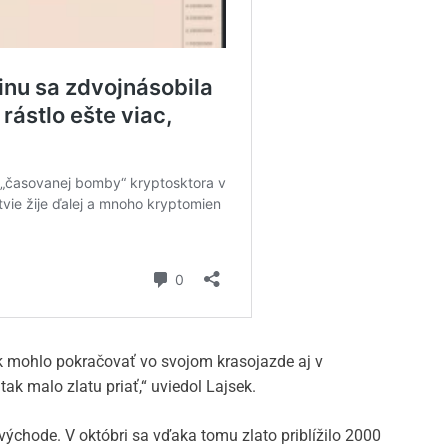
tak mohlo pokračovať vo svojom krasojazde aj v
k malo zlatu priať,“ uviedol Lajsek.
východe. V októbri sa vďaka tomu zlato priblížilo 2000