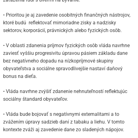
• Prioritou je aj zavedenie osobitných finančných nástrojov,
ktoré budú reflektovať mimoriadne zisky a nadzisky
sektorov, korporácií, právnických alebo fyzických osôb.
• V oblasti zdanenia príjmov fyzických osôb vláda navrhne
zaviesť vyššiu progresivitu úpravou pásiem základu dane
bez negatívneho dopadu na nízkopríjmové skupiny
obyvateľstva a sociálne spravodlivejšie nastaví daňový
bonus na dieťa.
• Vláda navrhne zvýšiť zdanenie nehnuteľností reflektujúc
sociálny štandard obyvateľov.
• Vláda bude bojovať s negatívnymi externalitami a to
zvážením úpravy sadzieb daní z tabaku a liehu. V tomto
kontexte zváži aj zavedenie dane zo sladených nápojov.