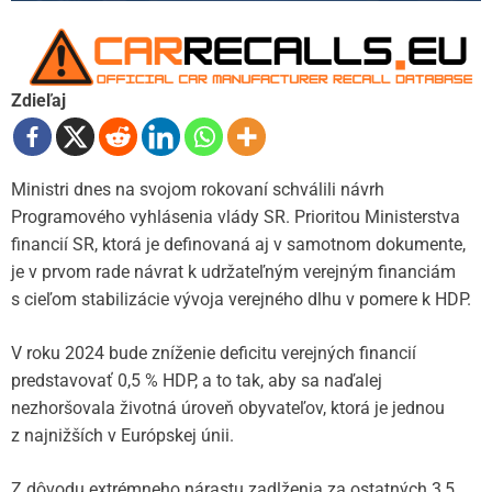
Zdieľaj
Ministri dnes na svojom rokovaní schválili návrh
Programového vyhlásenia vlády SR. Prioritou Ministerstva
financií SR, ktorá je definovaná aj v samotnom dokumente,
je v prvom rade návrat k udržateľným verejným financiám
s cieľom stabilizácie vývoja verejného dlhu v pomere k HDP.
V roku 2024 bude zníženie deficitu verejných financií
predstavovať 0,5 % HDP, a to tak, aby sa naďalej
nezhoršovala životná úroveň obyvateľov, ktorá je jednou
z najnižších v Európskej únii.
Z dôvodu extrémneho nárastu zadlženia za ostatných 3,5