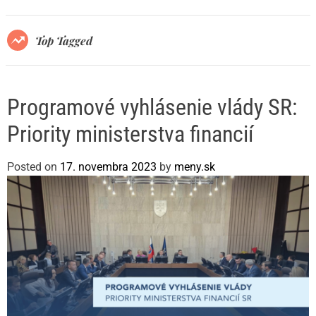
r
m
o
Top Tagged
d
e
Programové vyhlásenie vlády SR:
Priority ministerstva financií
Posted on
17. novembra 2023
by
meny.sk