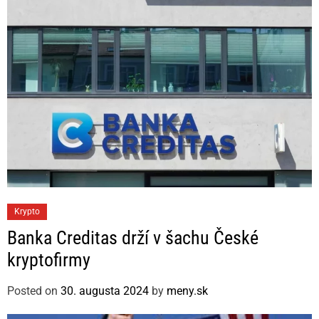
i
e
s
C
Krypto
a
Banka Creditas drží v šachu České
t
kryptofirmy
e
g
Posted on
30. augusta 2024
by
meny.sk
o
r