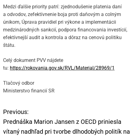
Medzi ďalšie priority patrí: zjednodušenie platenia daní
a odvodov, zefektívnenie boja proti daňovým a colným
únikom, Úprava pravidiel pri výkone a implementácii
medzinárodných sankcií, podpora financovania investícií,
efektívnejší audit a kontrola a dôraz na cenovú politiku
štátu.
Celý dokument PVV nájdete
tu:
https://rokovania.gov.sk/RVL/Material/28969/1
Tlačový odbor
Ministerstvo financií SR
Previous:
N
Prednáška Marion Jansen z OECD priniesla
a
vítaný nadhľad pri tvorbe dlhodobých politík na