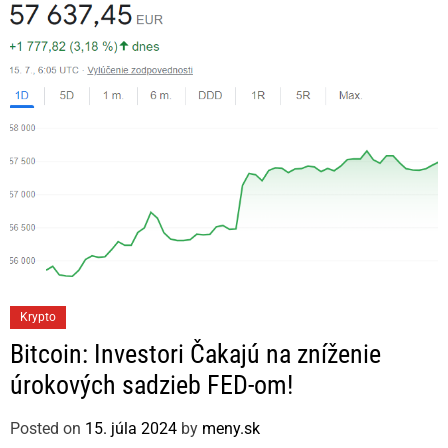
r
i
e
s
C
Krypto
a
Bitcoin: Investori Čakajú na zníženie
t
úrokových sadzieb FED-om!
e
g
Posted on
15. júla 2024
by
meny.sk
o