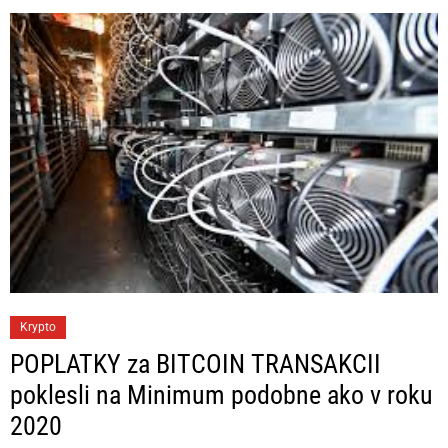
r
i
e
s
C
Krypto
a
POPLATKY za BITCOIN TRANSAKCII
t
poklesli na Minimum podobne ako v roku
e
2020
g