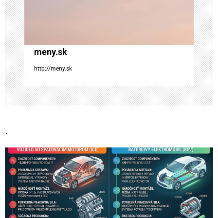
l
á
n
meny.sk
k
http://meny.sk
u
.