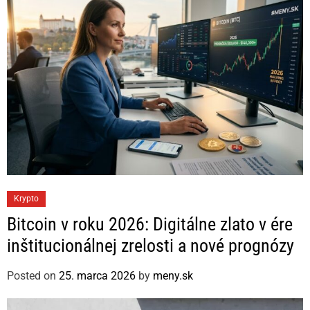
C
Krypto
a
Bitcoin v roku 2026: Digitálne zlato v ére
t
inštitucionálnej zrelosti a nové prognózy
e
g
Posted on
25. marca 2026
by
meny.sk
o
r