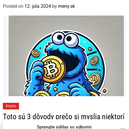
o
Posted on
12. júla 2024
by
meny.sk
r
i
e
s
C
Krypto
a
Toto sú 3 dôvody prečo si myslia niektorí
t
KRYPTO Analytici, že Bitcoin dosahuje
e
Spravujte súhlas so súbormi