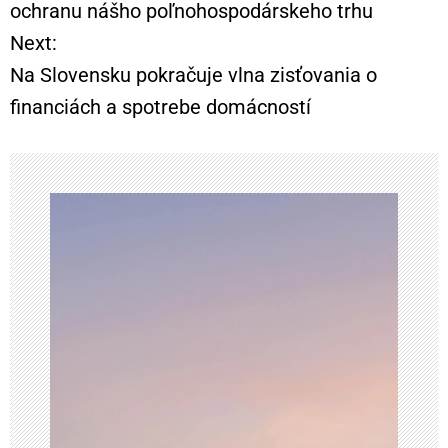
ochranu nášho poľnohospodárskeho trhu
v
Next:
i
Na Slovensku pokračuje vlna zisťovania o
financiách a spotrebe domácností
g
á
c
i
a
v
č