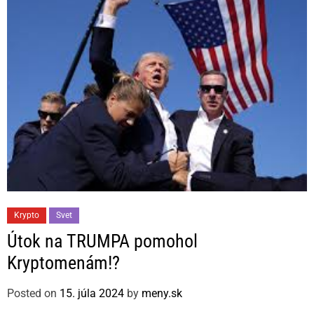
i
e
s
C
Krypto
Svet
a
Útok na TRUMPA pomohol
t
Kryptomenám!?
e
g
Posted on
15. júla 2024
by
meny.sk
o